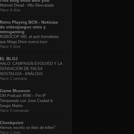
This blog ends with you
Metroid Dread - Hilo Rescatado
Hace 4 días
Retro Playing BCN - Noticias
de videojuegos retro y
retrogaming
ROBOCOP MD, el port homebrew
que Mega Drive nunca tuvo
Hace 5 días
EL BLOJ
HALO: CAMPAIGN EVOLVED Y LA
SENSACIÓN DE FALSA
NOSTALGIA - ANÁLISIS
Hace 1 semana
Game Museum
GM Podcast #096 – Fin 9ª
Temporada con Jose Ciudad &
Sergio Martin
Hace 5 semanas
Checkpoint
Hemos escrito un libro de killer7
Hace 1 mes