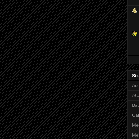
Si
Adq
Ata
Bat
Ga
Meg
Mel