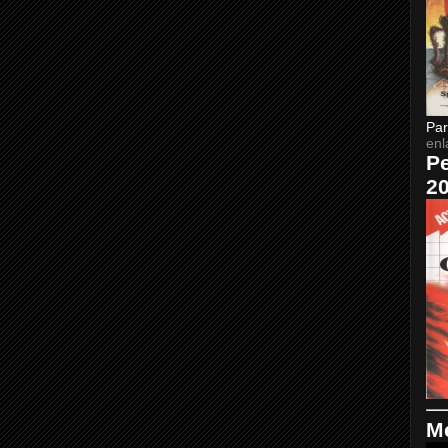
Par
enl
Pe
2
Me