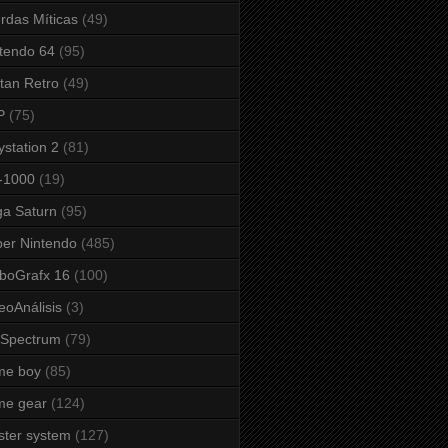
rdas Míticas
(49)
tendo 64
(95)
tan Retro
(49)
P
(75)
ystation 2
(81)
-1000
(19)
a Saturn
(95)
er Nintendo
(485)
boGrafx 16
(100)
eoAnálisis
(3)
 Spectrum
(79)
me boy
(85)
me gear
(124)
ter system
(127)