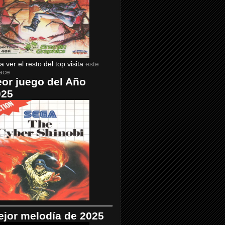
a ver el resto del top visita
este
ace
or juego del Año
025
jor melodía de 2025