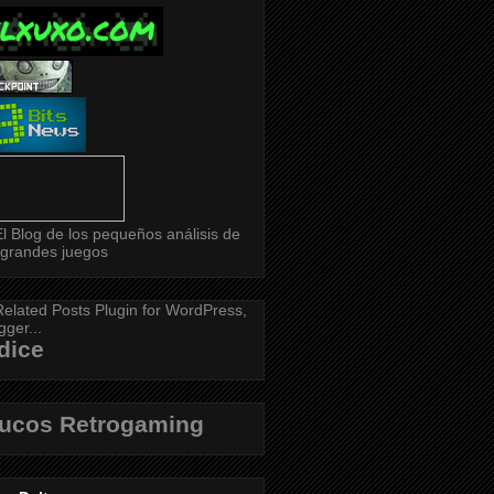
dice
rucos Retrogaming