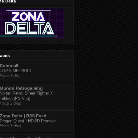
na Delta
laces
Colonia9
TOP 5 METROID
Hace 1 día
Mundo Retrogaming
No tan Retro: Street Fighter X
Tekken (PS Vita)
Hace 2 días
Zona Delta | RSS Feed
Dragon Quest I HD-2D Remake
Hace 3 días