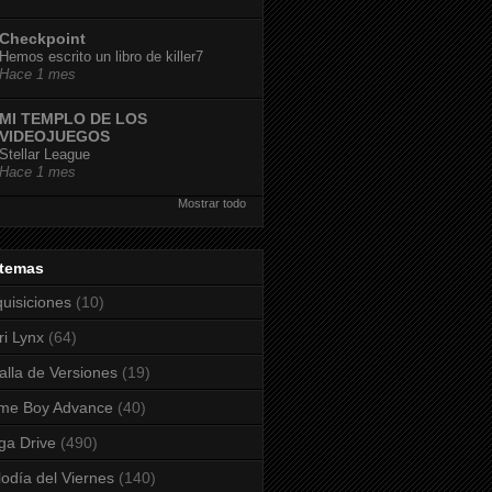
Checkpoint
Hemos escrito un libro de killer7
Hace 1 mes
MI TEMPLO DE LOS
VIDEOJUEGOS
Stellar League
Hace 1 mes
Mostrar todo
stemas
uisiciones
(10)
ri Lynx
(64)
alla de Versiones
(19)
me Boy Advance
(40)
a Drive
(490)
odía del Viernes
(140)