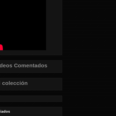
ídeos Comentados
 colección
liados