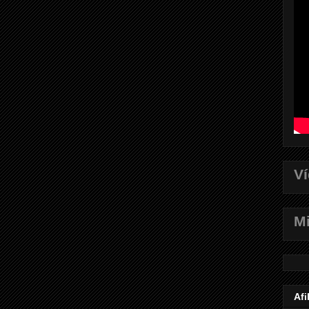
V
Mi
Afi