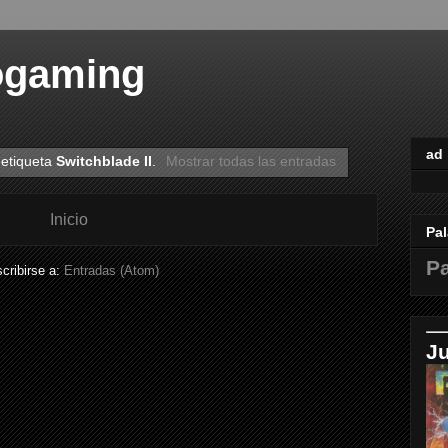
ogaming
ad
 etiqueta
Switchblade II
.
Mostrar todas las entradas
Inicio
Pal
Pa
cribirse a:
Entradas (Atom)
J