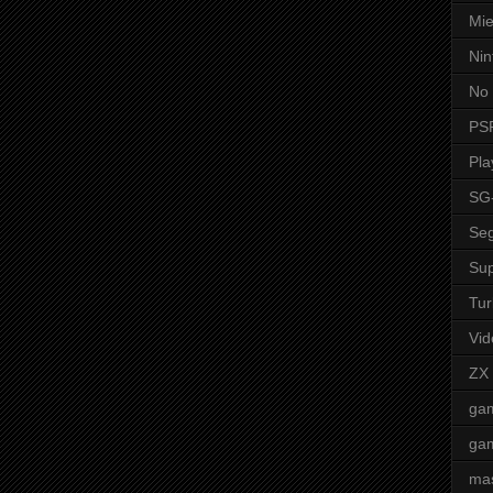
Mie
Nin
No 
PS
Pla
SG
Seg
Sup
Tur
Vid
ZX
ga
ga
mas