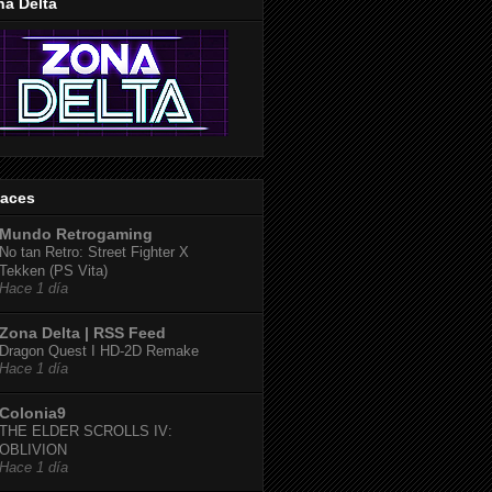
na Delta
laces
Mundo Retrogaming
No tan Retro: Street Fighter X
Tekken (PS Vita)
Hace 1 día
Zona Delta | RSS Feed
Dragon Quest I HD-2D Remake
Hace 1 día
Colonia9
THE ELDER SCROLLS IV:
OBLIVION
Hace 1 día