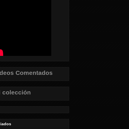
ídeos Comentados
 colección
liados