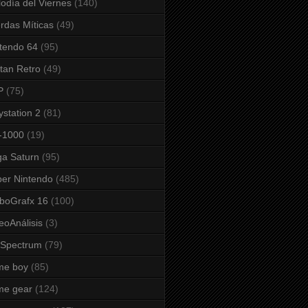
odía del Viernes
(140)
rdas Míticas
(49)
tendo 64
(95)
tan Retro
(49)
P
(75)
ystation 2
(81)
-1000
(19)
a Saturn
(95)
er Nintendo
(485)
boGrafx 16
(100)
eoAnálisis
(3)
 Spectrum
(79)
me boy
(85)
me gear
(124)