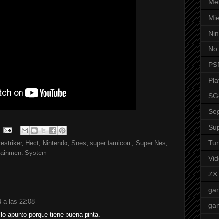
Mel
Mie
Nin
No 
PS
Pla
SG
Seg
Sup
Tur
restriker
,
Hect
,
Nintendo
,
Snes
,
super famicom
,
Super Nes
,
rtainment System
Vid
ZX
ga
 a las 22:08
ga
lo apunto porque tiene buena pinta.