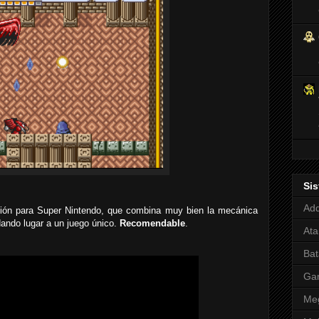
Si
Adq
acción para Super Nintendo, que combina muy bien la mecánica
dando lugar a un juego único.
Recomendable
.
Ata
Bat
Ga
Meg