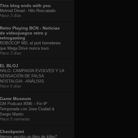
This blog ends with you
Metroid Dread - Hilo Rescatado
Hace 3 días
Retro Playing BCN - Noticias
de videojuegos retro y
retrogaming
ROBOCOP MD, el port homebrew
que Mega Drive nunca tuvo
Hace 3 días
EL BLOJ
HALO: CAMPAIGN EVOLVED Y LA
SENSACIÓN DE FALSA
NOSTALGIA - ANÁLISIS
Hace 6 días
Game Museum
GM Podcast #096 – Fin 9ª
Temporada con Jose Ciudad &
Sergio Martin
Hace 5 semanas
Checkpoint
Hemos escrito un libro de killer7