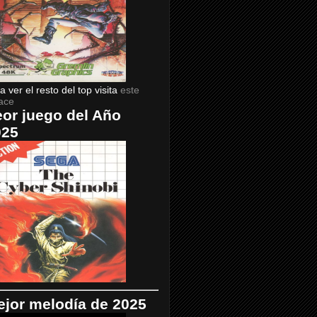
a ver el resto del top visita
este
ace
or juego del Año
025
jor melodía de 2025