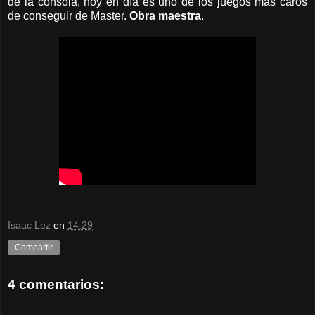
de la consola, hoy en día es uno de los juegos más caros
de conseguir de Master.
Obra maestra
.
Isaac Lez
en
14:29
Compartir
4 comentarios: