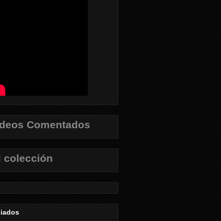
ídeos Comentados
 colección
liados