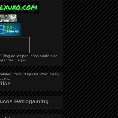
dice
rucos Retrogaming