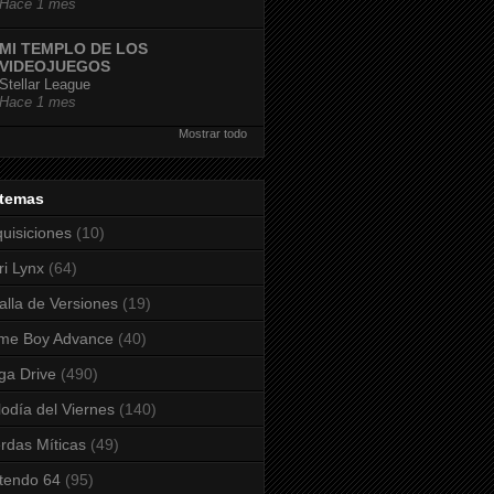
Hace 1 mes
MI TEMPLO DE LOS
VIDEOJUEGOS
Stellar League
Hace 1 mes
Mostrar todo
stemas
uisiciones
(10)
ri Lynx
(64)
alla de Versiones
(19)
me Boy Advance
(40)
a Drive
(490)
odía del Viernes
(140)
rdas Míticas
(49)
tendo 64
(95)