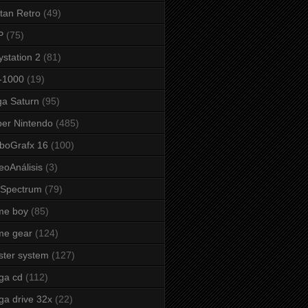
tan Retro
(49)
P
(75)
ystation 2
(81)
-1000
(19)
a Saturn
(95)
er Nintendo
(485)
boGrafx 16
(100)
eoAnálisis
(3)
 Spectrum
(79)
me boy
(85)
me gear
(124)
ter system
(127)
ga cd
(112)
a drive 32x
(22)