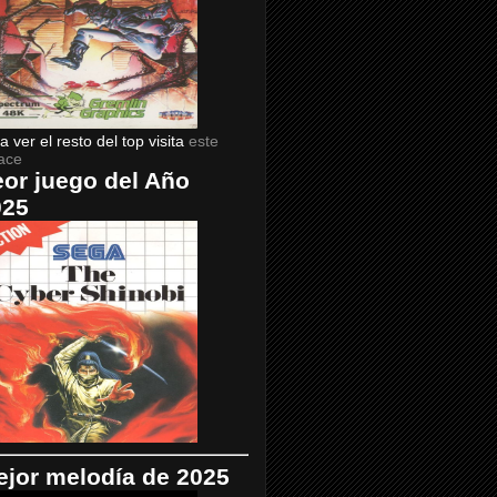
a ver el resto del top visita
este
ace
or juego del Año
025
jor melodía de 2025