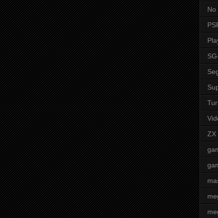
No 
PS
Pla
SG
Seg
Sup
Tur
Vid
ZX
ga
ga
mas
me
meg