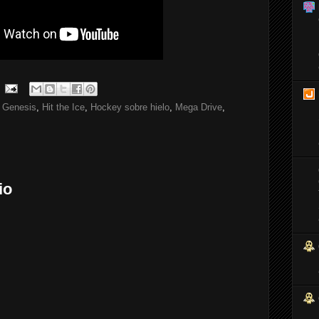
,
Genesis
,
Hit the Ice
,
Hockey sobre hielo
,
Mega Drive
,
io