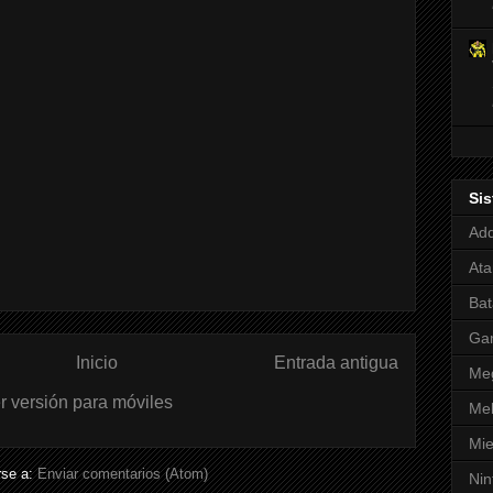
Si
Adq
Ata
Bat
Ga
Inicio
Entrada antigua
Meg
r versión para móviles
Mel
Mie
rse a:
Enviar comentarios (Atom)
Nin