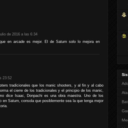
julio de 2016 a las 6:34
que en arcade es mejor. El de Saturn solo lo mejora en
Si
as 23:52
Adq
ers tradicionales que los manic shooters, y al fin y al cabo
 forma el cierre de los tradicionales y el principio de los manic,
Ata
omo dice Isaac, Donpachi es una obra maestra. Uno de los
o en Saturn, consola que posiblemente sea la que tenga mejor
Bat
oria.
Ga
Meg