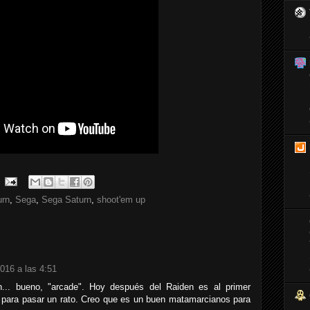
urn
,
Sega
,
Sega Saturn
,
shoot'em up
2016 a las 4:51
... bueno, "arcade". Hoy después del Raiden es al primer
 para pasar un rato. Creo que es un buen matamarcianos para