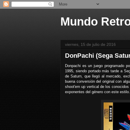
Mundo Retr
viernes, 15 de julio de 2016
DonPachi (Sega Satu
Donpachi es un juego programado por 
1995, siendo portado más tarde a Sega
de Saturn, que llegó al mercado, exc
buena conversión del original con a
shoot'em up vertical de los conocidos
exponentes del género con este estilo.