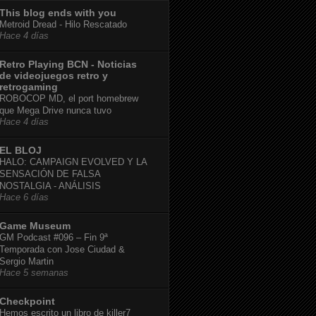
This blog ends with you
Metroid Dread - Hilo Rescatado
Hace 4 días
Retro Playing BCN - Noticias
de videojuegos retro y
retrogaming
ROBOCOP MD, el port homebrew
que Mega Drive nunca tuvo
Hace 4 días
EL BLOJ
HALO: CAMPAIGN EVOLVED Y LA
SENSACIÓN DE FALSA
NOSTALGIA - ANÁLISIS
Hace 6 días
Game Museum
GM Podcast #096 – Fin 9ª
Temporada con Jose Ciudad &
Sergio Martin
Hace 5 semanas
Checkpoint
Hemos escrito un libro de killer7