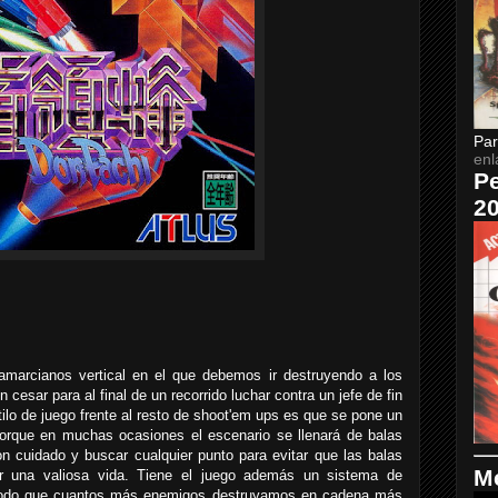
Par
enl
Pe
2
marcianos vertical en el que debemos ir destruyendo a los
cesar para al final de un recorrido luchar contra un jefe de fin
stilo de juego frente al resto de shoot'em ups es que se pone un
porque en muchas ocasiones el escenario se llenará de balas
n cuidado y buscar cualquier punto para evitar que las balas
Me
r una valiosa vida. Tiene el juego además un sistema de
odo que cuantos más enemigos destruyamos en cadena más