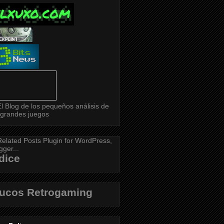
dice
rucos Retrogaming