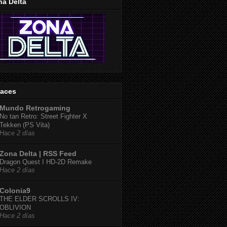
na Delta
laces
Mundo Retrogaming
No tan Retro: Street Fighter X
Tekken (PS Vita)
Hace 2 días
Zona Delta | RSS Feed
Dragon Quest I HD-2D Remake
Hace 2 días
Colonia9
THE ELDER SCROLLS IV:
OBLIVION
Hace 2 días