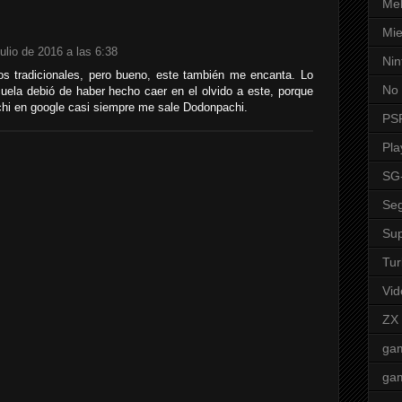
Mel
Mie
julio de 2016 a las 6:38
Nin
los tradicionales, pero bueno, este también me encanta. Lo
No 
uela debió de haber hecho caer en el olvido a este, porque
i en google casi siempre me sale Dodonpachi.
PS
Pla
SG
Seg
Sup
Tur
Vid
ZX
ga
ga