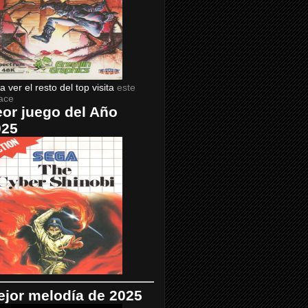
a ver el resto del top visita
este
ace
or juego del Año
025
jor melodía de 2025