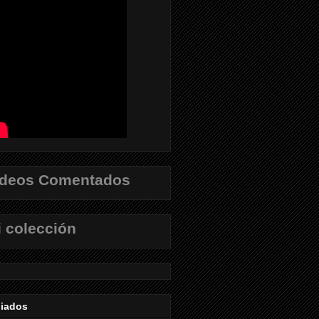
ídeos Comentados
 colección
liados