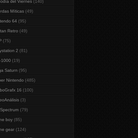
odía del Viernes
(140)
rdas Míticas
(49)
tendo 64
(95)
tan Retro
(49)
P
(75)
ystation 2
(81)
-1000
(19)
a Saturn
(95)
er Nintendo
(485)
boGrafx 16
(100)
eoAnálisis
(3)
 Spectrum
(79)
me boy
(85)
me gear
(124)