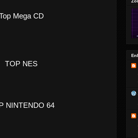
Zo
Top Mega CD
En
TOP NES
P NINTENDO 64