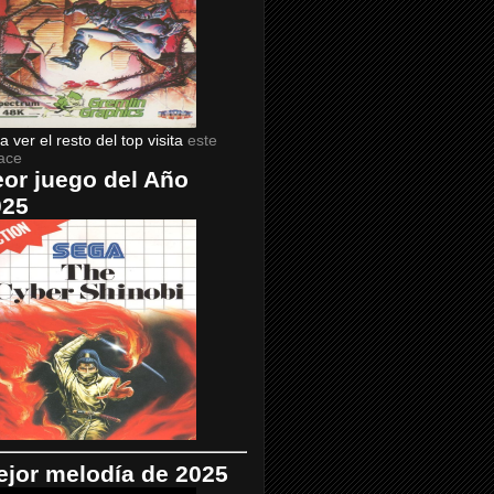
a ver el resto del top visita
este
ace
or juego del Año
025
jor melodía de 2025