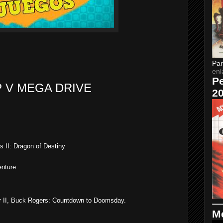
Par
enl
Pe
 V MEGA DRIVE
2
 II: Dragon of Destiny
enture
er II, Buck Rogers: Countdown to Doomsday.
Me