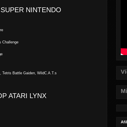
 SUPER NINTENDO
re
s Challenge
ge
V
 Tetris Battle Gaiden, WildC.A.T.s
Mi
OP ATARI LYNX
Afi