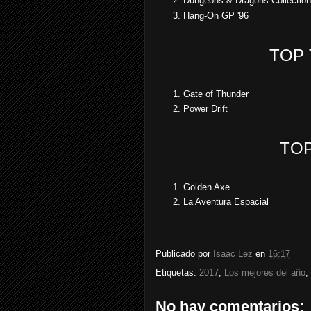
Dungeons & Dragons Collection
Hang-On GP '96
TOP
Gate of Thunder
Power Drift
TO
Golden Axe
La Aventura Espacial
Publicado por
Isaac Lez
en
16:17
Etiquetas:
2017
,
Los mejores del año
,
No hay comentarios: