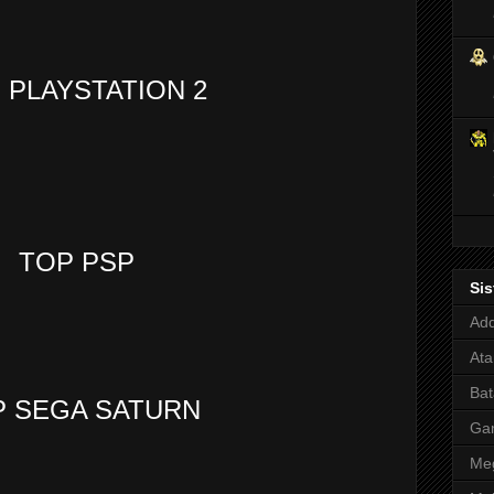
 PLAYSTATION 2
TOP PSP
Si
Adq
Ata
Bat
P SEGA SATURN
Ga
Meg