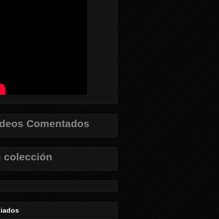
ídeos Comentados
 colección
liados