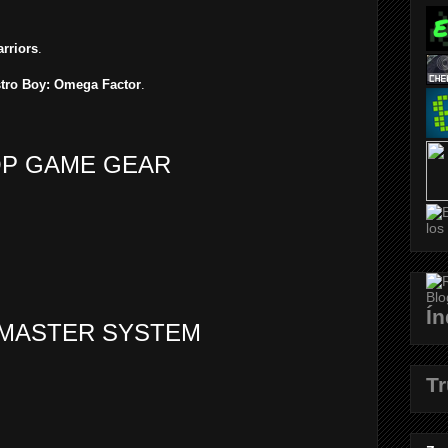
rriors
.
tro Boy: Omega Factor
.
P GAME GEAR
Ín
MASTER SYSTEM
T