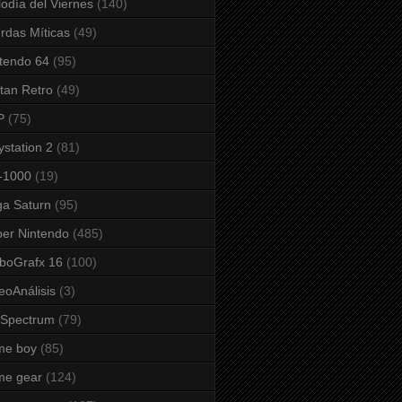
odía del Viernes
(140)
rdas Míticas
(49)
tendo 64
(95)
tan Retro
(49)
P
(75)
ystation 2
(81)
-1000
(19)
a Saturn
(95)
er Nintendo
(485)
boGrafx 16
(100)
eoAnálisis
(3)
 Spectrum
(79)
me boy
(85)
me gear
(124)