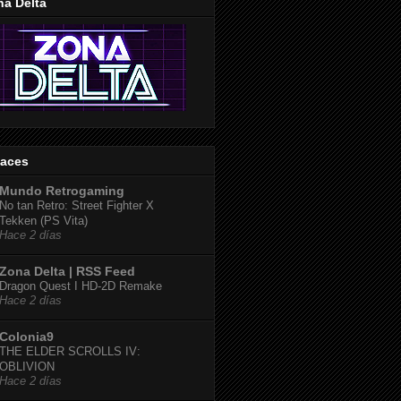
na Delta
laces
Mundo Retrogaming
No tan Retro: Street Fighter X
Tekken (PS Vita)
Hace 2 días
Zona Delta | RSS Feed
Dragon Quest I HD-2D Remake
Hace 2 días
Colonia9
THE ELDER SCROLLS IV:
OBLIVION
Hace 2 días