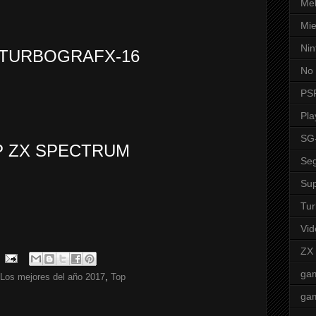
Mel
Mie
Nin
 TURBOGRAFX-16
No 
PS
Pla
SG
P ZX SPECTRUM
Seg
Sup
Tur
Vid
ZX
ga
Los mejores del año 2017
,
Top
ga