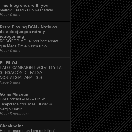
This blog ends with you
Metroid Dread - Hilo Rescatado
Hace 4 días
Retro Playing BCN - Noticias
de videojuegos retro y
retrogaming
ROBOCOP MD, el port homebrew
que Mega Drive nunca tuvo
Hace 4 días
EL BLOJ
HALO: CAMPAIGN EVOLVED Y LA
SENSACIÓN DE FALSA
NOSTALGIA - ANÁLISIS
Hace 6 días
Game Museum
GM Podcast #096 – Fin 9ª
Temporada con Jose Ciudad &
Sergio Martin
Hace 5 semanas
Checkpoint
Hemos escrito un libro de killer7