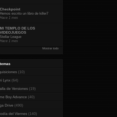
Checkpoint
Hemos escrito un libro de killer7
Hace 1 mes
MI TEMPLO DE LOS
VIDEOJUEGOS
Stellar League
Hace 1 mes
Mostrar todo
stemas
uisiciones
(10)
ri Lynx
(64)
alla de Versiones
(19)
me Boy Advance
(40)
a Drive
(490)
odía del Viernes
(140)