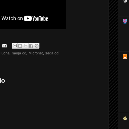
,
lucha
,
mega cd
,
Micronet
,
sega cd
io