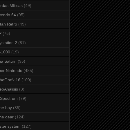
rdas Míticas
(49)
tendo 64
(95)
tan Retro
(49)
P
(75)
ystation 2
(81)
-1000
(19)
a Saturn
(95)
er Nintendo
(485)
boGrafx 16
(100)
eoAnálisis
(3)
 Spectrum
(79)
me boy
(85)
me gear
(124)
ter system
(127)