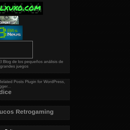
dice
rucos Retrogaming