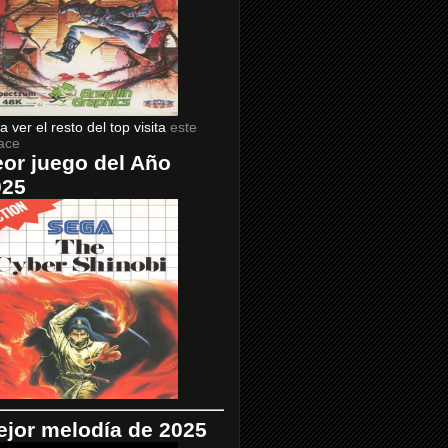
a ver el resto del top visita
este
ace
or juego del Año
025
jor melodía de 2025