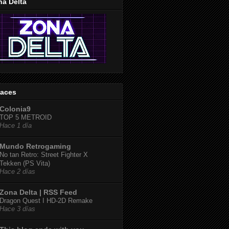
na Delta
laces
Colonia9
TOP 5 METROID
Hace 1 día
Mundo Retrogaming
No tan Retro: Street Fighter X
Tekken (PS Vita)
Hace 2 días
Zona Delta | RSS Feed
Dragon Quest I HD-2D Remake
Hace 3 días