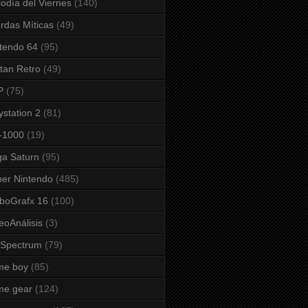
odía del Viernes
(140)
rdas Míticas
(49)
tendo 64
(95)
tan Retro
(49)
P
(75)
ystation 2
(81)
-1000
(19)
a Saturn
(95)
er Nintendo
(485)
boGrafx 16
(100)
eoAnálisis
(3)
 Spectrum
(79)
me boy
(85)
me gear
(124)