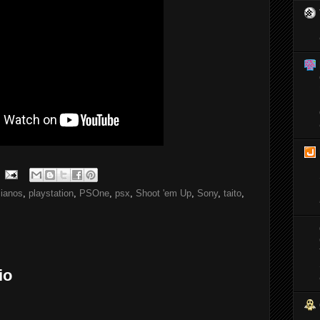
ianos
,
playstation
,
PSOne
,
psx
,
Shoot 'em Up
,
Sony
,
taito
,
io