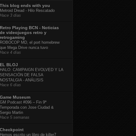
This blog ends with you
Metroid Dread - Hilo Rescatado
Hace 3 días
Retro Playing BCN - Noticias
de videojuegos retro y
retrogaming
ROBOCOP MD, el port homebrew
que Mega Drive nunca tuvo
Hace 4 días
EL BLOJ
HALO: CAMPAIGN EVOLVED Y LA
SENSACIÓN DE FALSA
NOSTALGIA - ANÁLISIS
Hace 6 días
Game Museum
GM Podcast #096 – Fin 9ª
Temporada con Jose Ciudad &
Sergio Martin
Hace 5 semanas
Checkpoint
Hemos escrito un libro de killer7