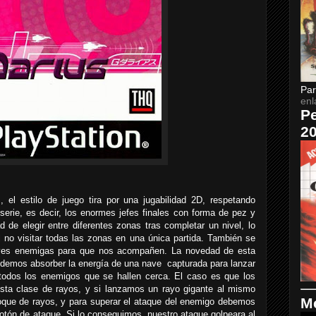
Par
enl
Pe
2
, el estilo de juego tira por una jugabilidad 2D, respetando
erie, es decir, los enormes jefes finales con forma de pez y
ad de elegir entre diferentes zonas tras completar un nivel, lo
al no visitar todas las zonas en una única partida. También se
aves enemigas para que nos acompañen. La novedad de esta
odemos absorber la energía de una nave capturada para lanzar
odos los enemigos que se hallen cerca. El caso es que los
esta clase de rayos, y si lanzamos un rayo gigante al mismo
Me
hoque de rayos, y para superar el ataque del enemigo debemos
botón de ataque. Si lo conseguimos, nuestro ataque golpeara al