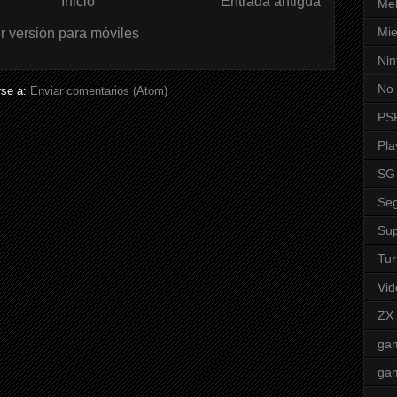
Inicio
Entrada antigua
Mel
Mie
r versión para móviles
Nin
No 
rse a:
Enviar comentarios (Atom)
PS
Pla
SG
Seg
Sup
Tur
Vid
ZX
ga
ga