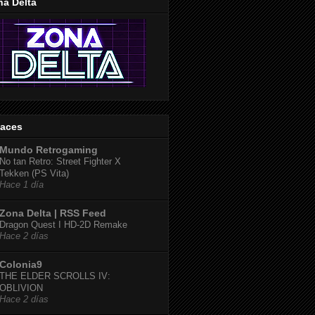
na Delta
laces
Mundo Retrogaming
No tan Retro: Street Fighter X
Tekken (PS Vita)
Hace 1 día
Zona Delta | RSS Feed
Dragon Quest I HD-2D Remake
Hace 2 días
Colonia9
THE ELDER SCROLLS IV:
OBLIVION
Hace 2 días