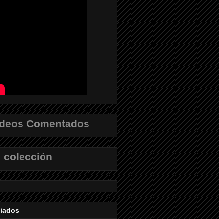
ídeos Comentados
 colección
liados