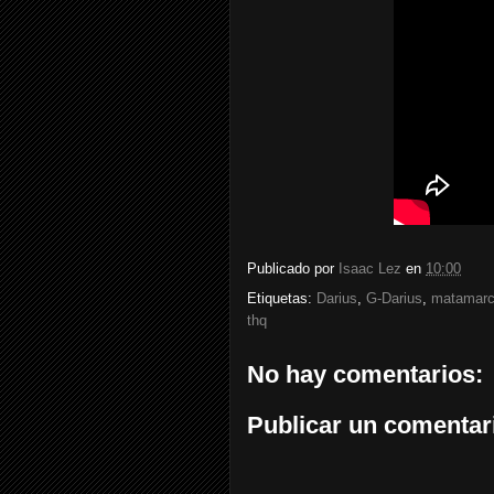
Publicado por
Isaac Lez
en
10:00
Etiquetas:
Darius
,
G-Darius
,
matamarc
thq
No hay comentarios:
Publicar un comentar