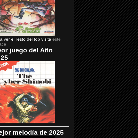
a ver el resto del top visita
este
ace
or juego del Año
025
jor melodía de 2025