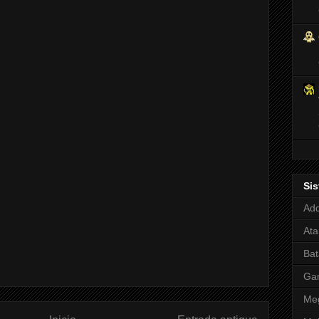
Si
Adq
Ata
Bat
Ga
Meg