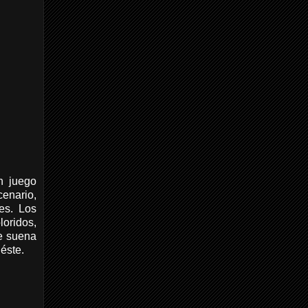
n juego
cenario,
es. Los
loridos,
se suena
éste.