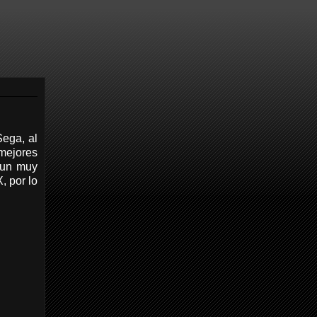
ega, al
mejores
 un muy
, por lo