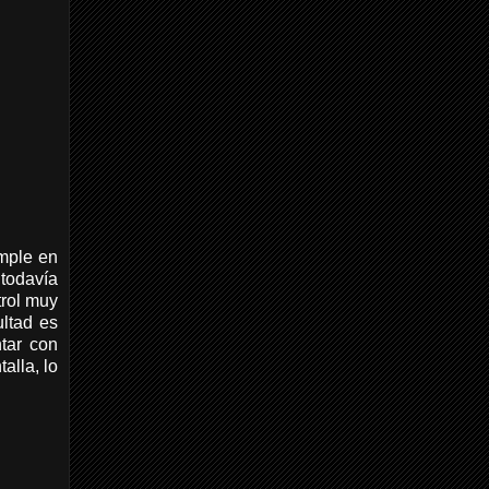
imple en
 todavía
trol muy
ultad es
tar con
alla, lo