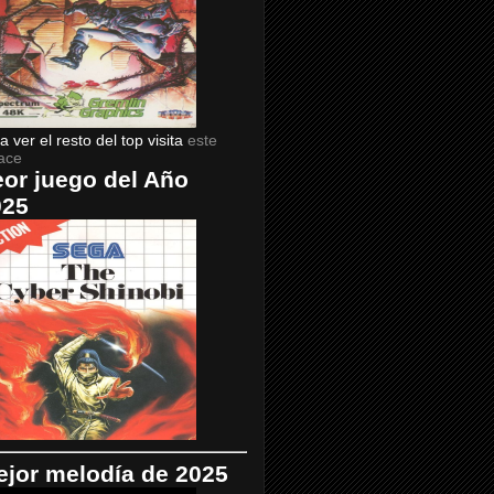
a ver el resto del top visita
este
ace
or juego del Año
025
jor melodía de 2025