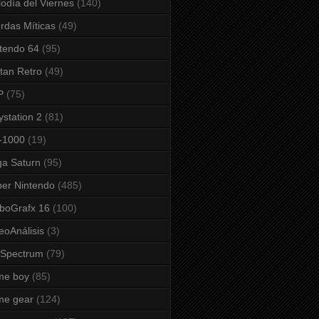
odía del Viernes
(140)
rdas Míticas
(49)
tendo 64
(95)
tan Retro
(49)
P
(75)
ystation 2
(81)
-1000
(19)
a Saturn
(95)
er Nintendo
(485)
boGrafx 16
(100)
eoAnálisis
(3)
 Spectrum
(79)
me boy
(85)
me gear
(124)