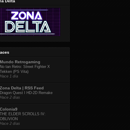
na Delta
laces
Mundo Retrogaming
No tan Retro: Street Fighter X
Tekken (PS Vita)
Hace 1 día
Zona Delta | RSS Feed
Dragon Quest I HD-2D Remake
Hace 2 días
Colonia9
THE ELDER SCROLLS IV:
OBLIVION
Hace 2 días