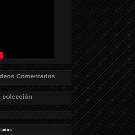
ídeos Comentados
 colección
liados