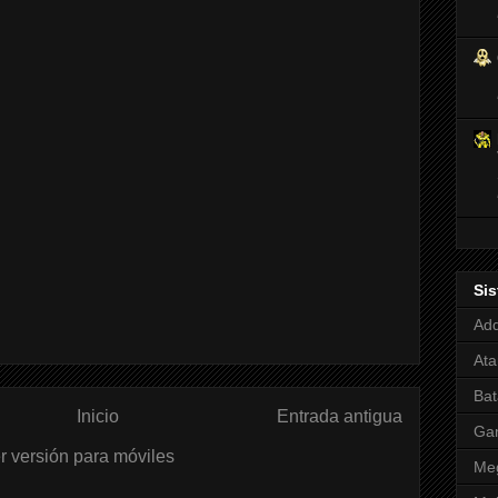
Si
Adq
Ata
Bat
Inicio
Entrada antigua
Ga
r versión para móviles
Meg