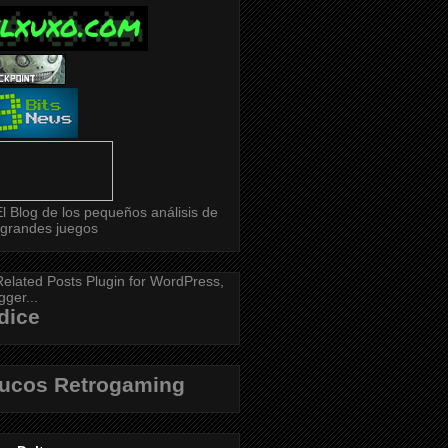
dice
rucos Retrogaming