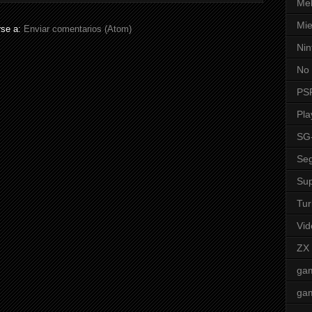
Mel
Mie
rse a:
Enviar comentarios (Atom)
Nin
No 
PS
Pla
SG
Seg
Sup
Tur
Vid
ZX
ga
ga