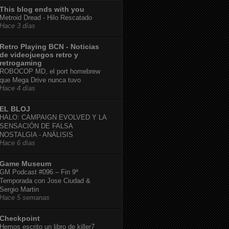
This blog ends with you
Metroid Dread - Hilo Rescatado
Hace 3 días
Retro Playing BCN - Noticias
de videojuegos retro y
retrogaming
ROBOCOP MD, el port homebrew
que Mega Drive nunca tuvo
Hace 4 días
EL BLOJ
HALO: CAMPAIGN EVOLVED Y LA
SENSACIÓN DE FALSA
NOSTALGIA - ANÁLISIS
Hace 6 días
Game Museum
GM Podcast #096 – Fin 9ª
Temporada con Jose Ciudad &
Sergio Martin
Hace 5 semanas
Checkpoint
Hemos escrito un libro de killer7