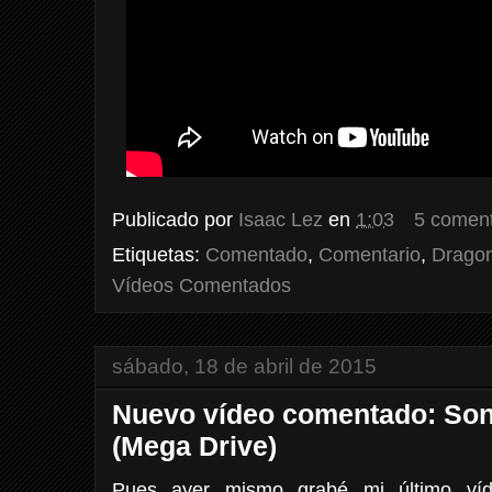
Publicado por
Isaac Lez
en
1:03
5 coment
Etiquetas:
Comentado
,
Comentario
,
Dragon
Vídeos Comentados
sábado, 18 de abril de 2015
Nuevo vídeo comentado: Son
(Mega Drive)
Pues ayer mismo grabé mi último víd