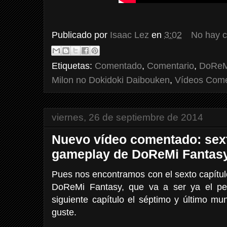
Publicado por
Isaac Lez
en
3:02
No hay 
Etiquetas:
Comentado
,
Comentario
,
DoReM
Milon no Dokidoki Daibouken
,
Vídeos Com
viernes, 26 de septiembre de 2014
Nuevo vídeo comentado: sext
gameplay de DoReMi Fantas
Pues nos encontramos con el sexto capítu
DoReMi Fantasy, que va a ser ya el pe
siguiente capítulo el séptimo y último m
guste.