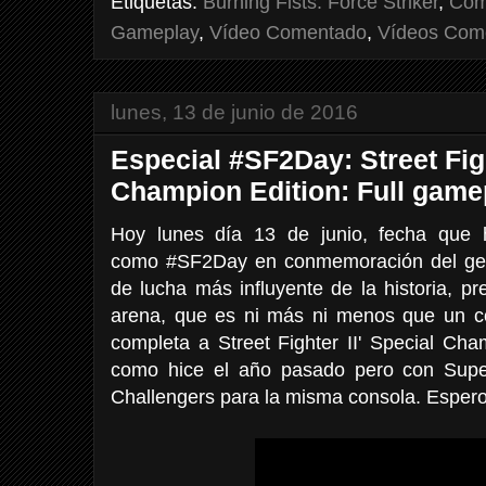
Etiquetas:
Burning Fists: Force Striker
,
Com
Gameplay
,
Vídeo Comentado
,
Vídeos Com
lunes, 13 de junio de 2016
Especial #SF2Day: Street Figh
Champion Edition: Full gam
Hoy lunes día 13 de junio, fecha que 
como #SF2Day en conmemoración del genial
de lucha más influyente de la historia, p
arena, que es ni más ni menos que un co
completa a Street Fighter II' Special Ch
como hice el año pasado pero con Super
Challengers para la misma consola. Espero