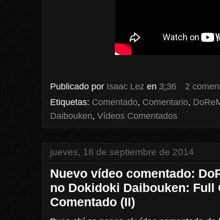
Publicado por
Isaac Lez
en
3:36
2 coment
Etiquetas:
Comentado
,
Comentario
,
DoReMi
Daibouken
,
Vídeos Comentados
jueves, 18 de septiembre de 2014
Nuevo vídeo comentado: DoR
no Dokidoki Daibouken: Full
Comentado (II)