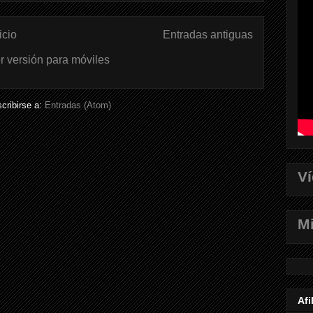
icio
Entradas antiguas
r versión para móviles
cribirse a:
Entradas (Atom)
V
Mi
Afi