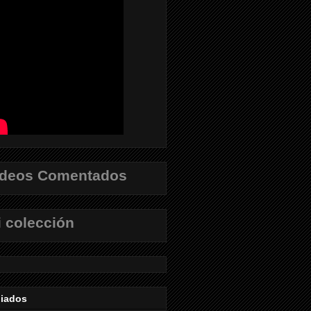
ídeos Comentados
 colección
liados