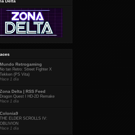
na Delta
laces
Mundo Retrogaming
No tan Retro: Street Fighter X
Tekken (PS Vita)
Hace 1 día
Zona Delta | RSS Feed
Dragon Quest I HD-2D Remake
Hace 1 día
Colonia9
THE ELDER SCROLLS IV:
OBLIVION
Hace 1 día