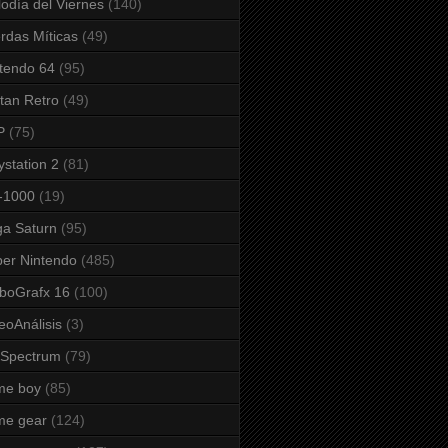
odía del Viernes
(140)
rdas Míticas
(49)
tendo 64
(95)
tan Retro
(49)
P
(75)
ystation 2
(81)
-1000
(19)
a Saturn
(95)
er Nintendo
(485)
boGrafx 16
(100)
eoAnálisis
(3)
 Spectrum
(79)
me boy
(85)
me gear
(124)