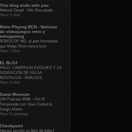
This blog ends with you
Metroid Dread - Hilo Rescatado
Hace 3 días
Retro Playing BCN - Noticias
de videojuegos retro y
retrogaming
ROBOCOP MD, el port homebrew
que Mega Drive nunca tuvo
Hace 3 días
EL BLOJ
HALO: CAMPAIGN EVOLVED Y LA
SENSACIÓN DE FALSA
NOSTALGIA - ANÁLISIS
Hace 6 días
Game Museum
GM Podcast #096 – Fin 9ª
Temporada con Jose Ciudad &
Sergio Martin
Hace 5 semanas
Checkpoint
Hemos escrito un libro de killer7