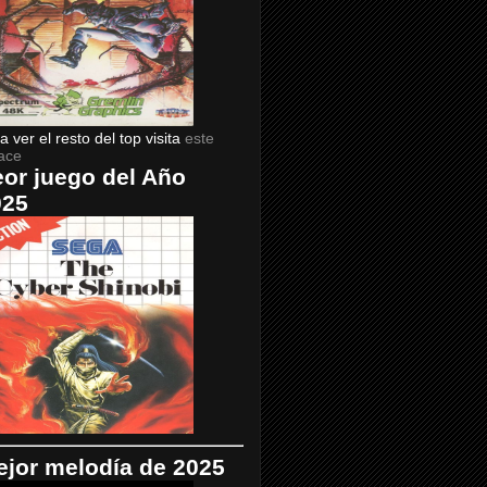
a ver el resto del top visita
este
ace
or juego del Año
025
jor melodía de 2025