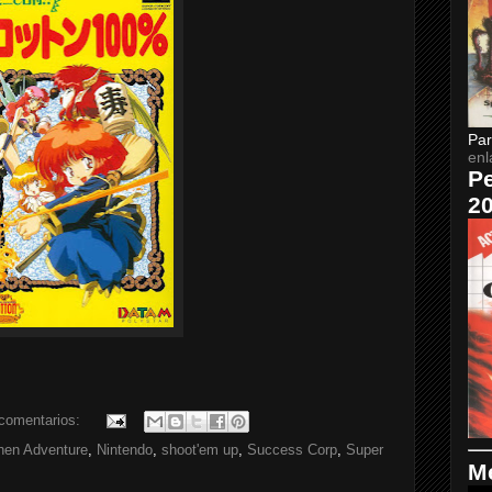
Par
enl
Pe
2
comentarios:
hen Adventure
,
Nintendo
,
shoot'em up
,
Success Corp
,
Super
Me