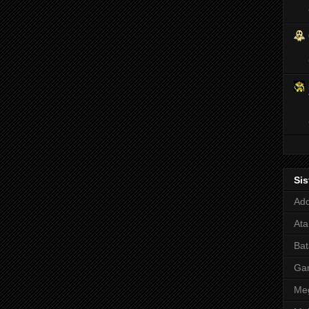
Si
Adq
Ata
Bat
Ga
Meg