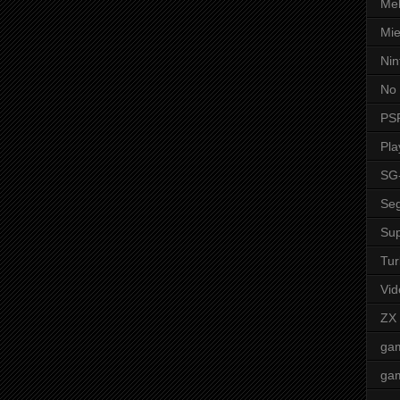
Mel
Mie
Nin
No 
PS
Pla
SG
Seg
Sup
Tur
Vid
ZX
ga
ga