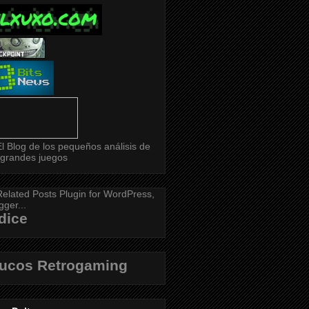
dice
rucos Retrogaming