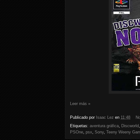
Leer más »
Publicado por
Isaac Lez
en
11:48
No
Etiquetas:
aventura gráfica
,
Discworld
PSOne
,
psx
,
Sony
,
Teeny Weeny Ga