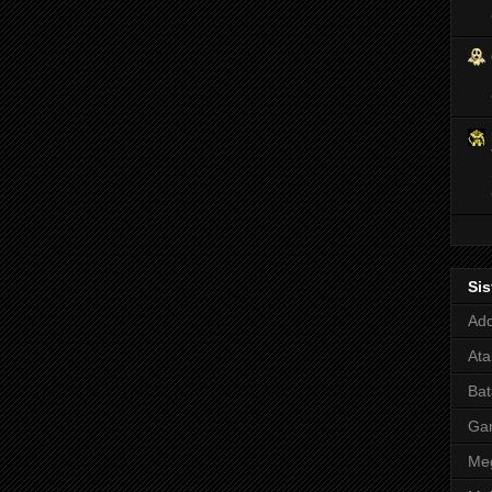
Si
Adq
Ata
Bat
Ga
Meg