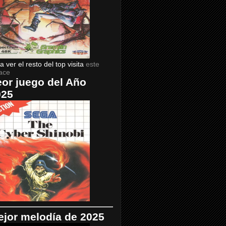
a ver el resto del top visita
este
ace
or juego del Año
025
jor melodía de 2025