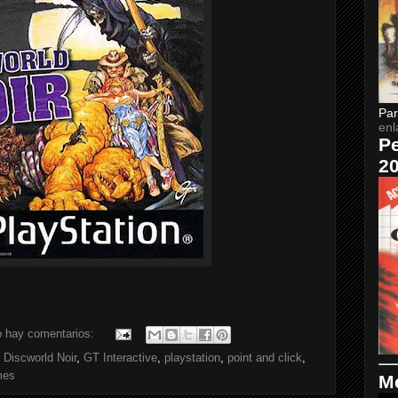
Par
enl
Pe
2
 hay comentarios:
,
Discworld Noir
,
GT Interactive
,
playstation
,
point and click
,
mes
Me