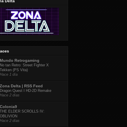
na Delta
laces
Mundo Retrogaming
No tan Retro: Street Fighter X
Tekken (PS Vita)
Hace 1 día
Zona Delta | RSS Feed
Dragon Quest I HD-2D Remake
Hace 2 días
Colonia9
THE ELDER SCROLLS IV:
OBLIVION
Hace 2 días