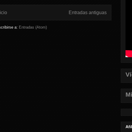
icio
Entradas antiguas
cribirse a:
Entradas (Atom)
V
Mi
Afi