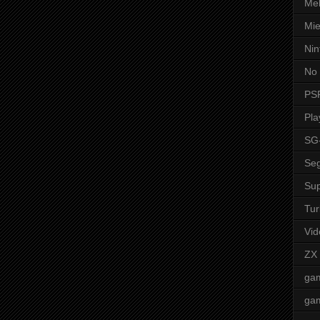
Mel
Mie
Nin
No 
PS
Pla
SG
Seg
Sup
Tur
Vid
ZX
ga
ga