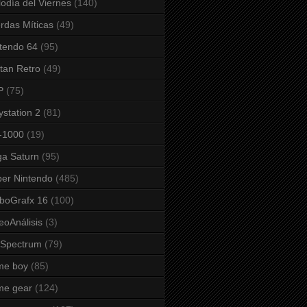
odía del Viernes
(140)
rdas Míticas
(49)
tendo 64
(95)
tan Retro
(49)
P
(75)
ystation 2
(81)
-1000
(19)
a Saturn
(95)
er Nintendo
(485)
boGrafx 16
(100)
eoAnálisis
(3)
 Spectrum
(79)
me boy
(85)
me gear
(124)