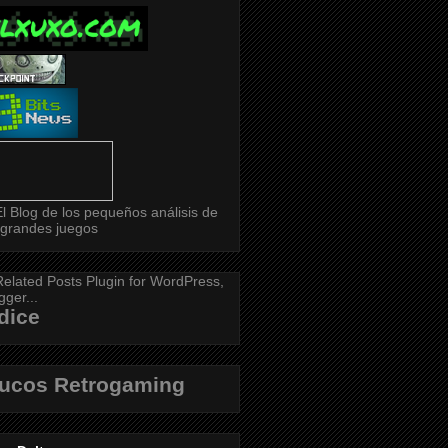
dice
rucos Retrogaming