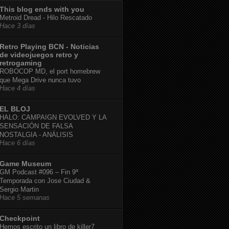
This blog ends with you
Metroid Dread - Hilo Rescatado
Hace 3 días
Retro Playing BCN - Noticias
de videojuegos retro y
retrogaming
ROBOCOP MD, el port homebrew
que Mega Drive nunca tuvo
Hace 4 días
EL BLOJ
HALO: CAMPAIGN EVOLVED Y LA
SENSACIÓN DE FALSA
NOSTALGIA - ANÁLISIS
Hace 6 días
Game Museum
GM Podcast #096 – Fin 9ª
Temporada con Jose Ciudad &
Sergio Martin
Hace 5 semanas
Checkpoint
Hemos escrito un libro de killer7