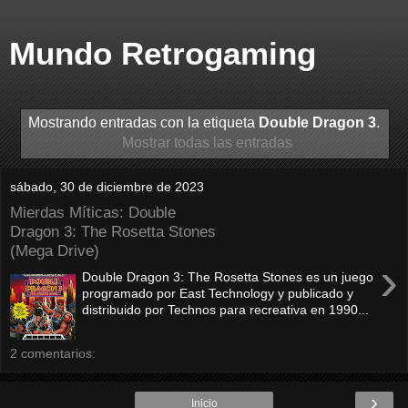
Mundo Retrogaming
Mostrando entradas con la etiqueta
Double Dragon 3
.
Mostrar todas las entradas
sábado, 30 de diciembre de 2023
Mierdas Míticas: Double
Dragon 3: The Rosetta Stones
(Mega Drive)
›
Double Dragon 3: The Rosetta Stones es un juego
programado por East Technology y publicado y
distribuido por Technos para recreativa en 1990...
2 comentarios:
›
Inicio