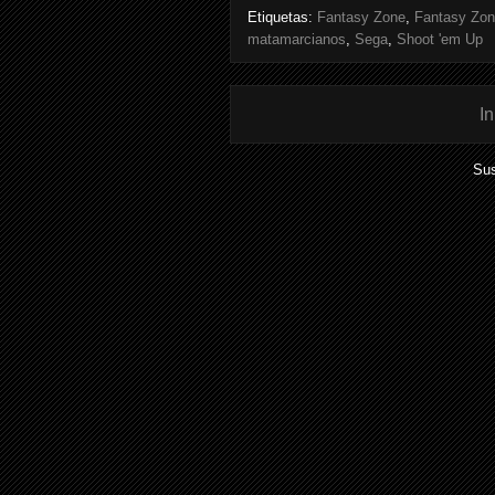
Etiquetas:
Fantasy Zone
,
Fantasy Zon
matamarcianos
,
Sega
,
Shoot 'em Up
In
Sus