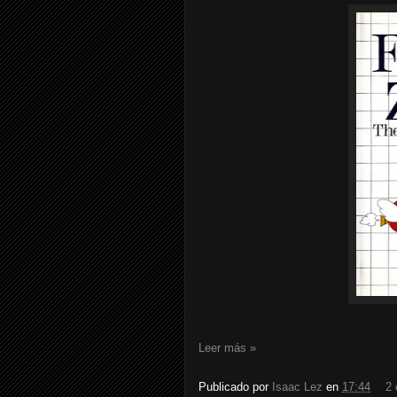
Leer más »
Publicado por
Isaac Lez
en
17:44
2 