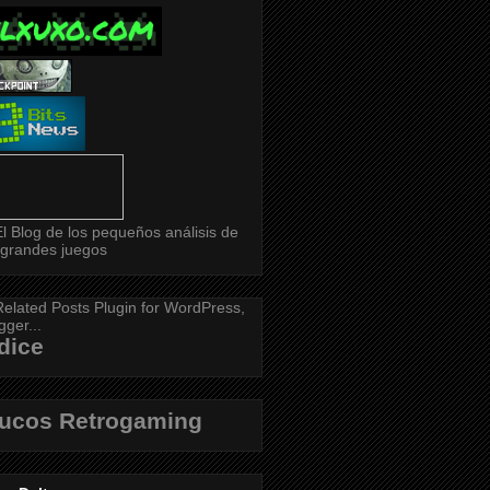
dice
rucos Retrogaming