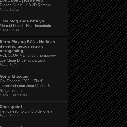
Zona Delta | RSS Feed
Dragon Quest I HD-2D Remake
Hace 4 días
This blog ends with you
Metroid Dread - Hilo Rescatado
Hace 6 días
Retro Playing BCN - Noticias
de videojuegos retro y
retrogaming
ROBOCOP MD, el port homebrew
que Mega Drive nunca tuvo
Hace 6 días
Game Museum
GM Podcast #096 – Fin 9ª
Temporada con Jose Ciudad &
Sergio Martin
Hace 5 semanas
Checkpoint
Hemos escrito un libro de killer7
Hace 1 mes