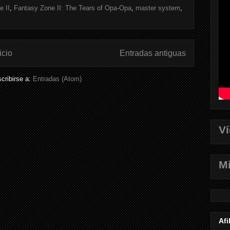
e II
,
Fantasy Zone II: The Tears of Opa-Opa
,
master system
,
icio
Entradas antiguas
cribirse a:
Entradas (Atom)
V
Mi
Afi