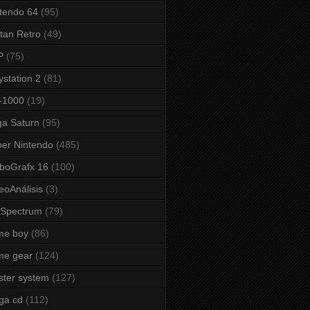
tendo 64
(95)
tan Retro
(49)
P
(75)
ystation 2
(81)
-1000
(19)
a Saturn
(95)
er Nintendo
(485)
boGrafx 16
(100)
eoAnálisis
(3)
 Spectrum
(79)
me boy
(86)
me gear
(124)
ter system
(127)
ga cd
(112)