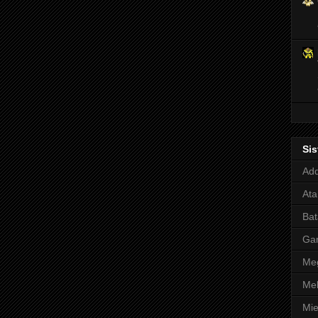
Si
Adq
Ata
Bat
Ga
Meg
Mel
Mie