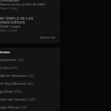
Checkpoint
Hemos escrito un libro de killer7
Hace 1 mes
MI TEMPLO DE LOS
VIDEOJUEGOS
Stellar League
Hace 1 mes
Mostrar todo
stemas
uisiciones
(10)
ri Lynx
(64)
alla de Versiones
(19)
me Boy Advance
(40)
a Drive
(490)
odía del Viernes
(140)
rdas Míticas
(50)