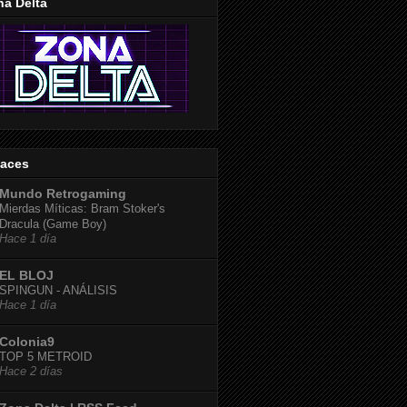
na Delta
laces
Mundo Retrogaming
Mierdas Míticas: Bram Stoker's
Dracula (Game Boy)
Hace 1 día
EL BLOJ
SPINGUN - ANÁLISIS
Hace 1 día
Colonia9
TOP 5 METROID
Hace 2 días