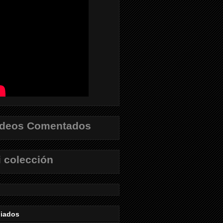
ídeos Comentados
 colección
liados