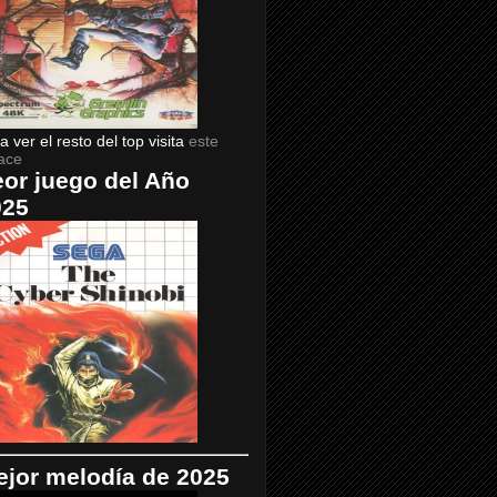
a ver el resto del top visita
este
ace
or juego del Año
025
jor melodía de 2025