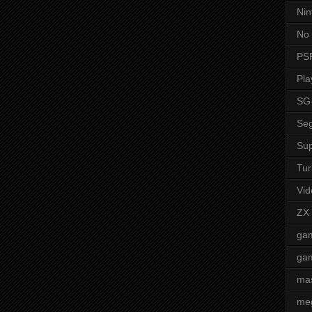
Nin
No 
PS
Pla
SG
Seg
Sup
Tur
Vid
ZX
ga
ga
mas
me