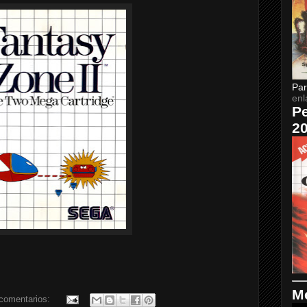
Par
enl
Pe
2
Me
comentarios: