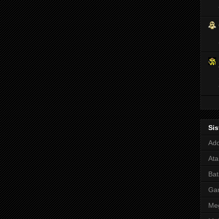
Si
Adq
Ata
Bat
Ga
Meg