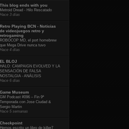
This blog ends with you
Metroid Dread - Hilo Rescatado
Hace 3 días
Retro Playing BCN - Noticias
de videojuegos retro y
retrogaming
ROBOCOP MD, el port homebrew
que Mega Drive nunca tuvo
Hace 4 días
EL BLOJ
HALO: CAMPAIGN EVOLVED Y LA
SENSACIÓN DE FALSA
NOSTALGIA - ANÁLISIS
Hace 6 días
Game Museum
GM Podcast #096 – Fin 9ª
Temporada con Jose Ciudad &
Sergio Martin
Hace 5 semanas
Checkpoint
Hemos escrito un libro de killer7