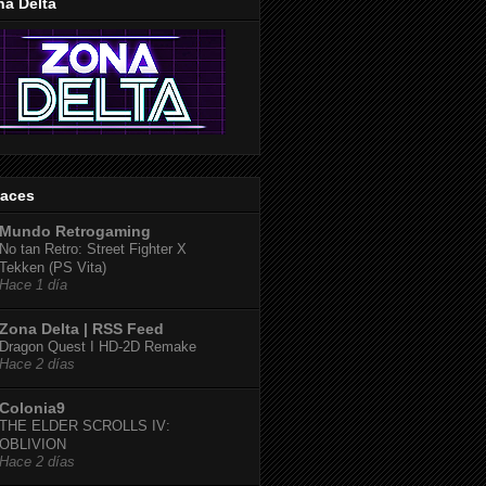
na Delta
laces
Mundo Retrogaming
No tan Retro: Street Fighter X
Tekken (PS Vita)
Hace 1 día
Zona Delta | RSS Feed
Dragon Quest I HD-2D Remake
Hace 2 días
Colonia9
THE ELDER SCROLLS IV:
OBLIVION
Hace 2 días