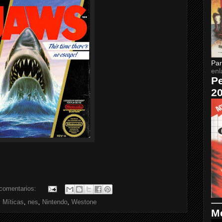
Par
enl
Pe
2
comentarios:
 Míticas
,
nes
,
Nintendo
,
Westone
Me