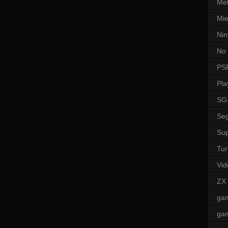
Mel
Mie
Nin
No 
PS
Pla
SG
Seg
Sup
Tur
Vid
ZX
ga
ga