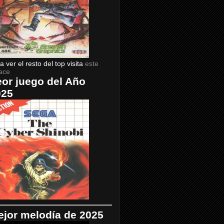
a ver el resto del top visita
este
ace
or juego del Año
025
jor melodía de 2025