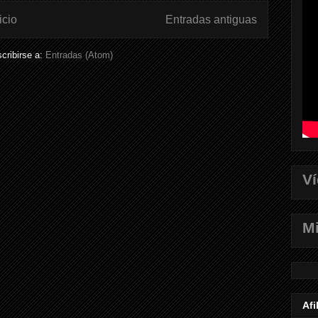
icio
Entradas antiguas
cribirse a:
Entradas (Atom)
V
Mi
Afi