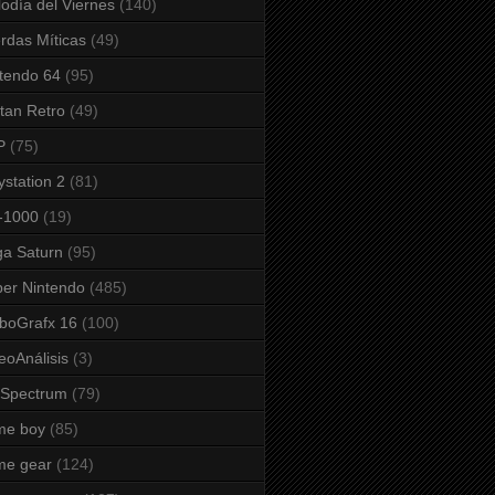
odía del Viernes
(140)
rdas Míticas
(49)
tendo 64
(95)
tan Retro
(49)
P
(75)
ystation 2
(81)
-1000
(19)
a Saturn
(95)
er Nintendo
(485)
boGrafx 16
(100)
eoAnálisis
(3)
 Spectrum
(79)
me boy
(85)
me gear
(124)