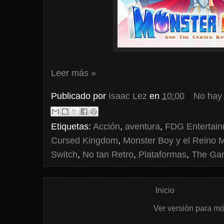
Leer más »
Publicado por
Isaac Lez
en
10:00
No hay
Etiquetas:
Acción
,
aventura
,
FDG Entertai
Cursed Kingdom
,
Monster Boy y el Reino M
Switch
,
No tan Retro
,
Plataformas
,
The Gam
Inicio
Ver versión para mó