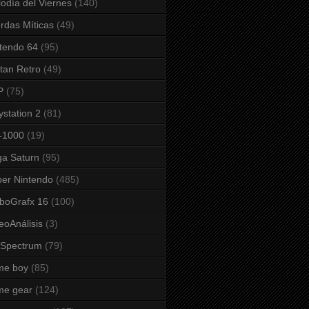
odía del Viernes
(140)
rdas Míticas
(49)
tendo 64
(95)
tan Retro
(49)
P
(75)
ystation 2
(81)
-1000
(19)
a Saturn
(95)
er Nintendo
(485)
boGrafx 16
(100)
eoAnálisis
(3)
 Spectrum
(79)
me boy
(85)
me gear
(124)