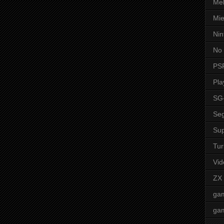
Mel
Mie
Nin
No 
PS
Pla
SG
Seg
Sup
Tur
Vid
ZX
ga
ga