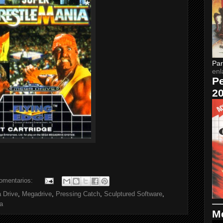
Par
enl
Pe
2
omentarios:
 Drive
,
Megadrive
,
Pressing Catch
,
Sculptured Software
,
a
Me