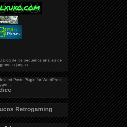
dice
rucos Retrogaming