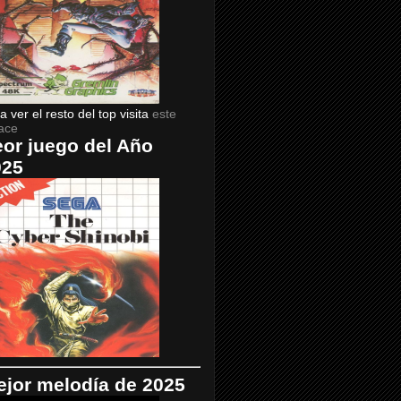
a ver el resto del top visita
este
ace
or juego del Año
025
jor melodía de 2025