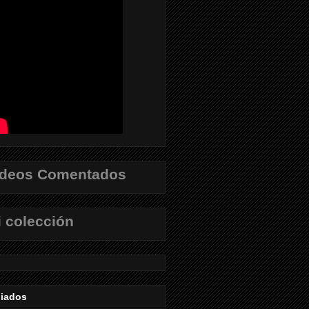
ídeos Comentados
 colección
liados