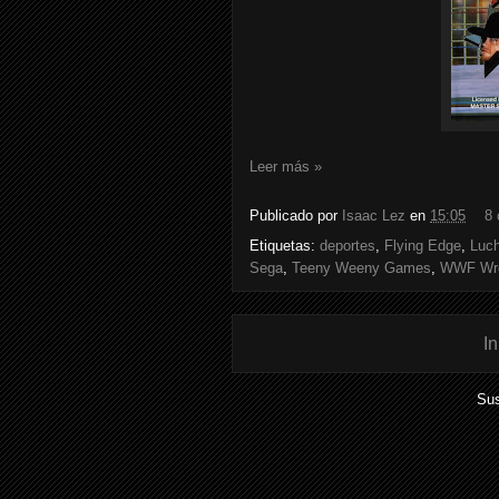
Leer más »
Publicado por
Isaac Lez
en
15:05
8 
Etiquetas:
deportes
,
Flying Edge
,
Luch
Sega
,
Teeny Weeny Games
,
WWF Wre
In
Sus