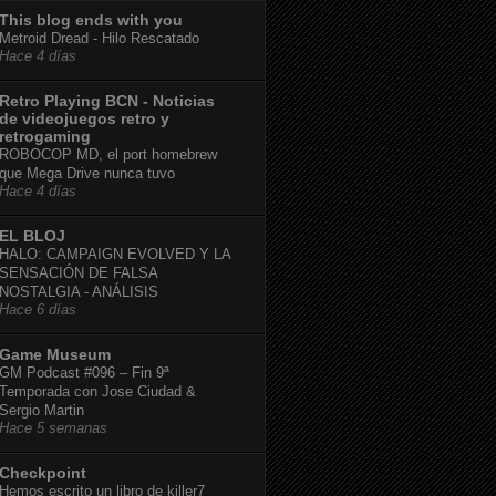
This blog ends with you
Metroid Dread - Hilo Rescatado
Hace 4 días
Retro Playing BCN - Noticias
de videojuegos retro y
retrogaming
ROBOCOP MD, el port homebrew
que Mega Drive nunca tuvo
Hace 4 días
EL BLOJ
HALO: CAMPAIGN EVOLVED Y LA
SENSACIÓN DE FALSA
NOSTALGIA - ANÁLISIS
Hace 6 días
Game Museum
GM Podcast #096 – Fin 9ª
Temporada con Jose Ciudad &
Sergio Martin
Hace 5 semanas
Checkpoint
Hemos escrito un libro de killer7