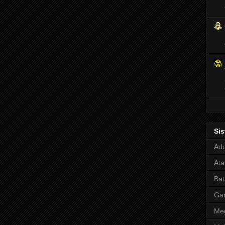
Si
Adq
Ata
Bat
Ga
Meg