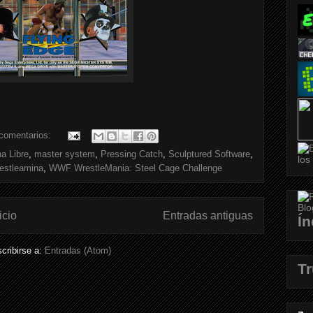
comentarios:
a Libre
,
master system
,
Pressing Catch
,
Sculptured Software
,
stleamina
,
WWF WrestleMania: Steel Cage Challenge
icio
Entradas antiguas
Ín
cribirse a:
Entradas (Atom)
T