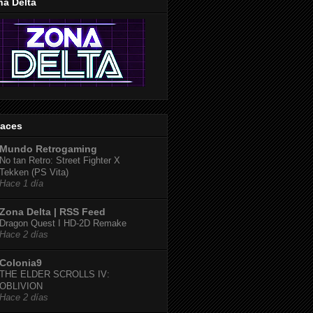
na Delta
laces
Mundo Retrogaming
No tan Retro: Street Fighter X
Tekken (PS Vita)
Hace 1 día
Zona Delta | RSS Feed
Dragon Quest I HD-2D Remake
Hace 2 días
Colonia9
THE ELDER SCROLLS IV:
OBLIVION
Hace 2 días