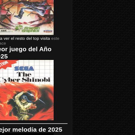
a ver el resto del top visita
este
ace
or juego del Año
025
jor melodía de 2025