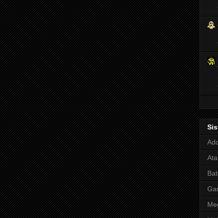
Si
Adq
Ata
Bat
Ga
Meg