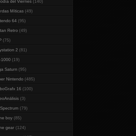
odía del Viernes
(140)
rdas Míticas
(49)
tendo 64
(95)
tan Retro
(49)
P
(75)
ystation 2
(81)
-1000
(19)
a Saturn
(95)
er Nintendo
(485)
boGrafx 16
(100)
eoAnálisis
(3)
 Spectrum
(79)
me boy
(85)
me gear
(124)