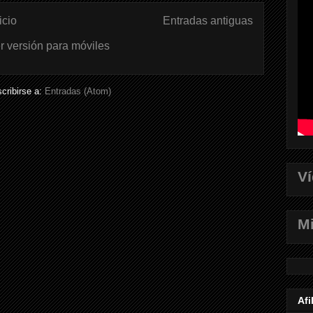
icio
Entradas antiguas
r versión para móviles
cribirse a:
Entradas (Atom)
V
Mi
Afi