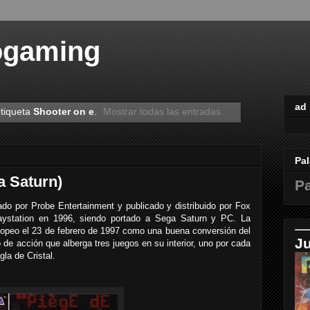
ogaming
ad
etiqueta
Shooter on e
.
Mostrar todas las entradas
Pal
a Saturn)
Pa
do por Probe Entertainment y publicado y distribuido por Fox
Playstation en 1996, siendo portado a Sega Saturn y PC. La
ropeo el 23 de febrero de 1997 como una buena conversión del
J
go de acción que alberga tres juegos en su interior, uno por cada
gla de Cristal.