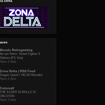
na Delta
laces
Mundo Retrogaming
No tan Retro: Street Fighter X
Tekken (PS Vita)
Hace 2 días
Zona Delta | RSS Feed
Dragon Quest I HD-2D Remake
Hace 2 días
Colonia9
THE ELDER SCROLLS IV:
OBLIVION
Hace 2 días