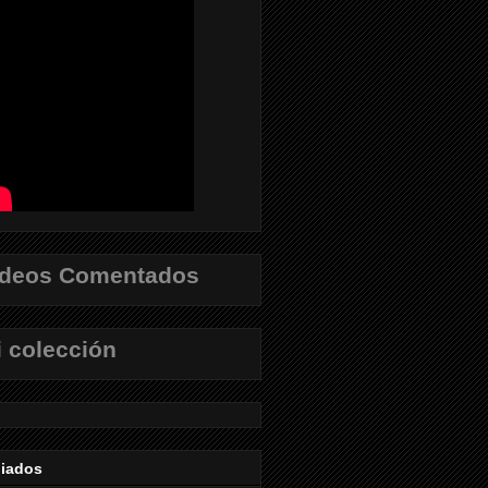
ídeos Comentados
 colección
liados