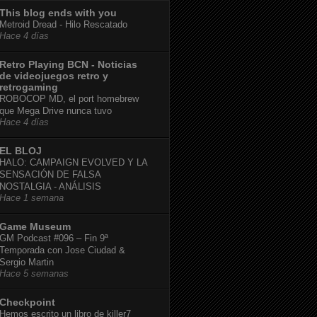
This blog ends with you
Metroid Dread - Hilo Rescatado
Hace 4 días
Retro Playing BCN - Noticias
de videojuegos retro y
retrogaming
ROBOCOP MD, el port homebrew
que Mega Drive nunca tuvo
Hace 4 días
EL BLOJ
HALO: CAMPAIGN EVOLVED Y LA
SENSACIÓN DE FALSA
NOSTALGIA - ANÁLISIS
Hace 1 semana
Game Museum
GM Podcast #096 – Fin 9ª
Temporada con Jose Ciudad &
Sergio Martin
Hace 5 semanas
Checkpoint
Hemos escrito un libro de killer7