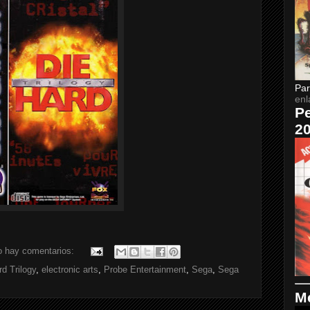
Par
enl
Pe
2
o hay comentarios:
rd Trilogy
,
electronic arts
,
Probe Entertainment
,
Sega
,
Sega
Me