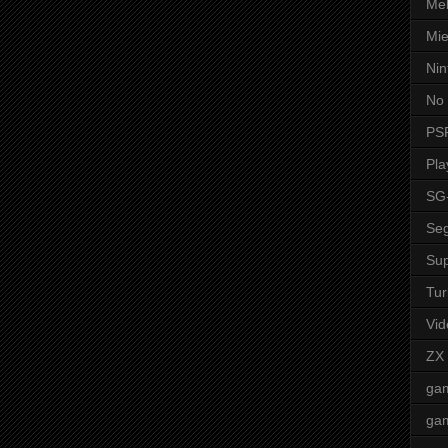
Mel
Mie
Nin
No 
PS
Pla
SG
Seg
Sup
Tur
Vid
ZX
ga
ga