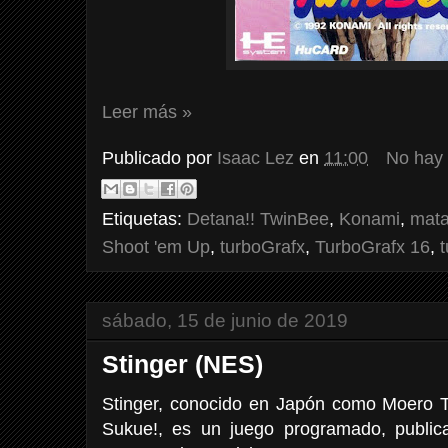
Leer más »
Publicado por
Isaac Lez
en
11:00
No hay
Etiquetas:
Detana!! TwinBee
,
Konami
,
mata
Shoot 'em Up
,
turboGrafx
,
TurboGrafx 16
,
sábado, 15 de junio de 2019
Stinger (NES)
Stinger, conocido en Japón como Moero
Sukue!, es un juego programado, public