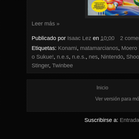
Leer más »
Publicado por
Isaac Lez
en
10:00
2 come
Etiquetas:
Konami
,
matamarcianos
,
Moero 
o Sukue!
,
n.e.s
,
n.e.s.
,
nes
,
Nintendo
,
Shoo
Stinger
,
Twinbee
Inicio
Ver versión para mó
Suscribirse a:
Entrada