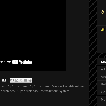
Si
Adq
Ata
Bat
rmas
,
Pop'n TwinBee
,
Pop'n TwinBee: Rainbow Bell Adventures
,
r Nintendo
,
Super Nintendo Entertainment System
Ga
Meg