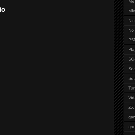
Mel
io
Mie
Nin
No 
PS
Pla
SG
Seg
Sup
Tur
Vid
ZX
ga
ga