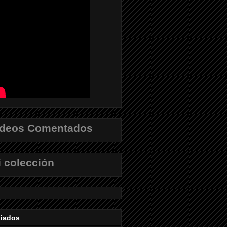
ídeos Comentados
 colección
liados