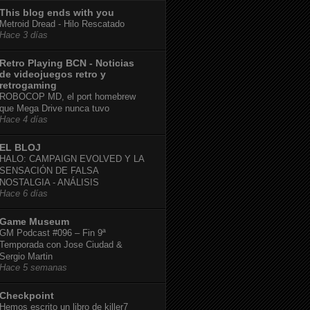
This blog ends with you
Metroid Dread - Hilo Rescatado
Hace 3 días
Retro Playing BCN - Noticias
de videojuegos retro y
retrogaming
ROBOCOP MD, el port homebrew
que Mega Drive nunca tuvo
Hace 4 días
EL BLOJ
HALO: CAMPAIGN EVOLVED Y LA
SENSACIÓN DE FALSA
NOSTALGIA - ANÁLISIS
Hace 6 días
Game Museum
GM Podcast #096 – Fin 9ª
Temporada con Jose Ciudad &
Sergio Martin
Hace 5 semanas
Checkpoint
Hemos escrito un libro de killer7