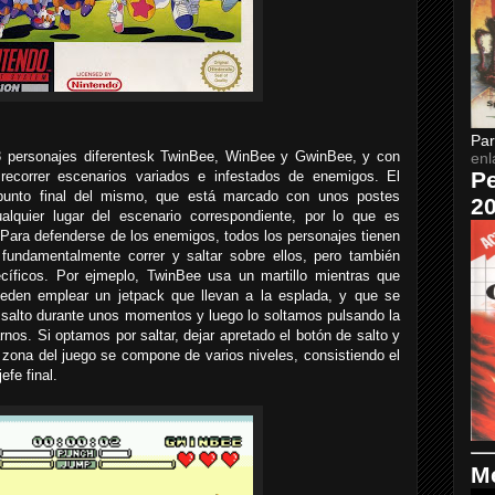
Par
3 personajes diferentesk TwinBee, WinBee y GwinBee, y con
enl
Pe
recorrer escenarios variados e infestados de enemigos. El
l punto final del mismo, que está marcado con unos postes
2
lquier lugar del escenario correspondiente, por lo que es
. Para defenderse de los enemigos, todos los personajes tienen
undamentalmente correr y saltar sobre ellos, pero también
cíficos. Por ejmeplo, TwinBee usa un martillo mientras que
den emplear un jetpack que llevan a la esplada, y que se
 salto durante unos momentos y luego lo soltamos pulsando la
nos. Si optamos por saltar, dejar apretado el botón de salto y
zona del juego se compone de varios niveles, consistiendo el
efe final.
Me