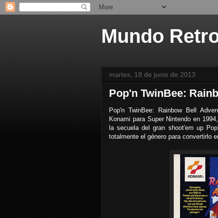
Mundo Retr
martes, 18 de junio de 2013
Pop'n TwinBee: Rainb
Pop'n TwinBee: Rainbow Bell Advent
Konami para Super Nintendo en 1994,
la secuela del gran shoot'em up Po
totalmente el género para convertirlo 