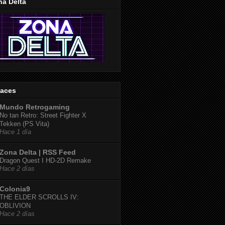
na Delta
laces
Mundo Retrogaming
No tan Retro: Street Fighter X
Tekken (PS Vita)
Hace 1 día
Zona Delta | RSS Feed
Dragon Quest I HD-2D Remake
Hace 2 días
Colonia9
THE ELDER SCROLLS IV:
OBLIVION
Hace 2 días