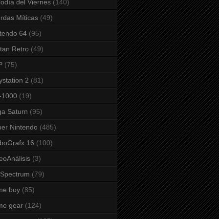
odía del Viernes
(140)
rdas Míticas
(49)
tendo 64
(95)
tan Retro
(49)
P
(75)
ystation 2
(81)
-1000
(19)
a Saturn
(95)
er Nintendo
(485)
boGrafx 16
(100)
eoAnálisis
(3)
 Spectrum
(79)
me boy
(85)
me gear
(124)