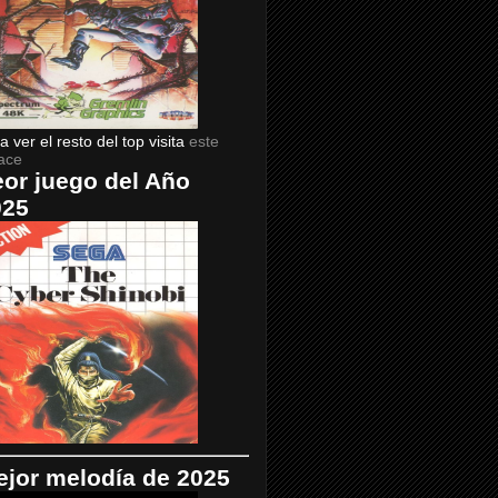
a ver el resto del top visita
este
ace
or juego del Año
025
jor melodía de 2025