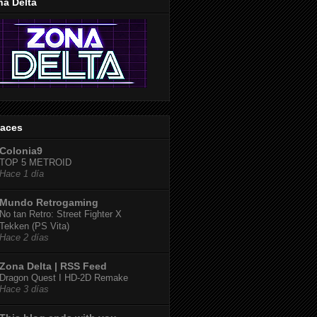
na Delta
laces
Colonia9
TOP 5 METROID
Hace 1 día
Mundo Retrogaming
No tan Retro: Street Fighter X
Tekken (PS Vita)
Hace 2 días
Zona Delta | RSS Feed
Dragon Quest I HD-2D Remake
Hace 3 días