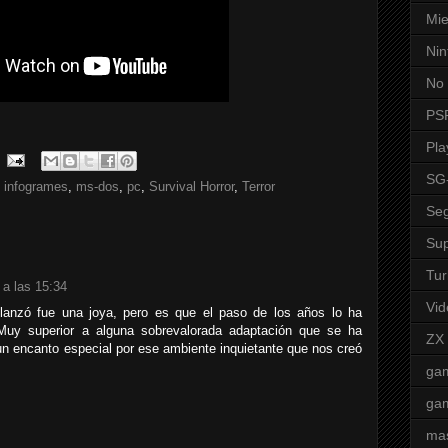
Mie
Nin
No 
PS
Pla
SG
,
infogrames
,
ms-dos
,
pc
,
Survival Horror
,
Terror
Seg
Sup
Tur
 a las 15:34
Vid
lanzó fue una joya, pero es que el paso de los años lo ha
Muy superior a alguna sobrevalorada adaptación que se ha
ZX
 un encanto especial por ese ambiente inquietante que nos creó
ga
ga
mas