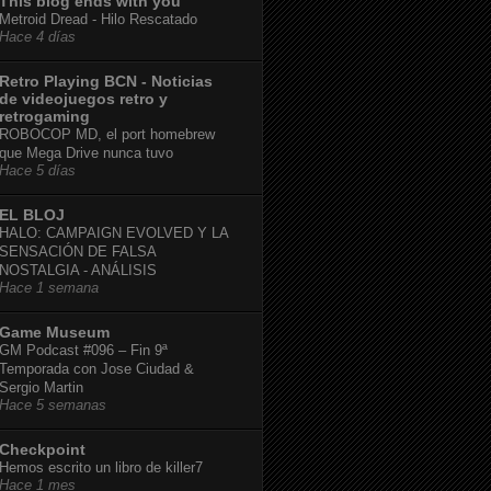
This blog ends with you
Metroid Dread - Hilo Rescatado
Hace 4 días
Retro Playing BCN - Noticias
de videojuegos retro y
retrogaming
ROBOCOP MD, el port homebrew
que Mega Drive nunca tuvo
Hace 5 días
EL BLOJ
HALO: CAMPAIGN EVOLVED Y LA
SENSACIÓN DE FALSA
NOSTALGIA - ANÁLISIS
Hace 1 semana
Game Museum
GM Podcast #096 – Fin 9ª
Temporada con Jose Ciudad &
Sergio Martin
Hace 5 semanas
Checkpoint
Hemos escrito un libro de killer7
Hace 1 mes