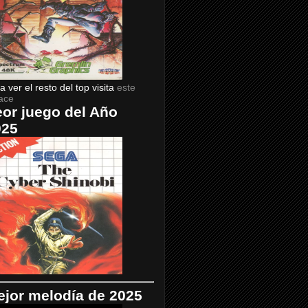
a ver el resto del top visita
este
ace
or juego del Año
025
jor melodía de 2025