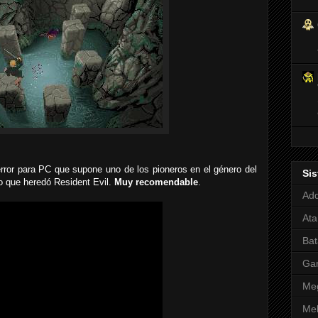
ror para PC que supone uno de los pioneros en el género del
Si
go que heredó Resident Evil.
Muy recomendable
.
Adq
Ata
Bat
Ga
Meg
Mel