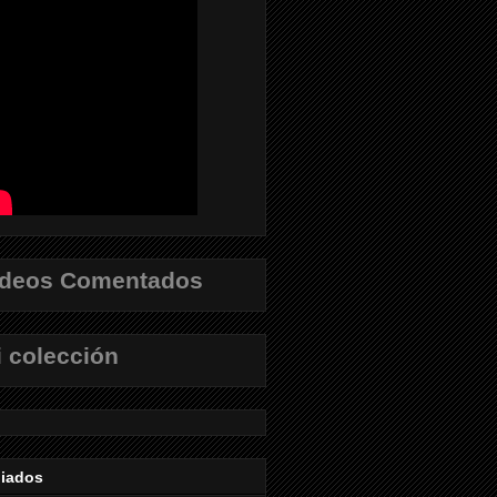
ídeos Comentados
 colección
liados