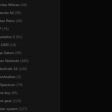
rdas Míticas
(49)
tendo 64
(95)
tan Retro
(49)
P
(75)
ystation 2
(81)
-1000
(19)
a Saturn
(95)
er Nintendo
(485)
boGrafx 16
(100)
eoAnálisis
(3)
 Spectrum
(79)
me boy
(85)
me gear
(124)
ter system
(127)