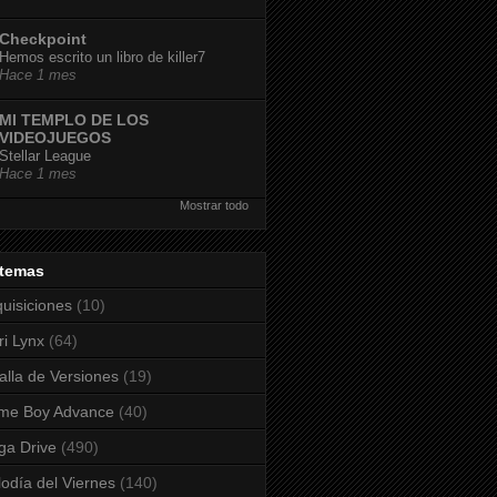
Checkpoint
Hemos escrito un libro de killer7
Hace 1 mes
MI TEMPLO DE LOS
VIDEOJUEGOS
Stellar League
Hace 1 mes
Mostrar todo
stemas
uisiciones
(10)
ri Lynx
(64)
alla de Versiones
(19)
me Boy Advance
(40)
a Drive
(490)
odía del Viernes
(140)