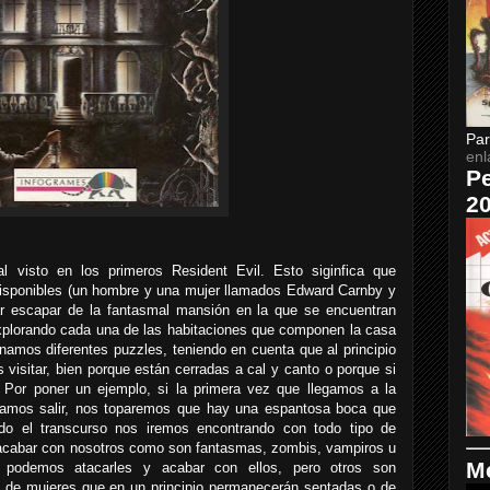
Par
enl
Pe
2
l visto en los primeros Resident Evil. Esto siginfica que
disponibles (un hombre y una mujer llamados Edward Carnby y
r escapar de la fantasmal mansión en la que se encuentran
explorando cada una de las habitaciones que componen la casa
amos diferentes puzzles, teniendo en cuenta que al principio
visitar, bien porque están cerradas a cal y canto o porque si
 Por poner un ejemplo, si la primera vez que llegamos a la
ntamos salir, nos toparemos que hay una espantosa boca que
todo el transcurso nos iremos encontrando con todo tipo de
 acabar con nosotros como son fantasmas, zombis, vampiros u
Me
podemos atacarles y acabar con ellos, pero otros son
s de mujeres que en un principio permanecerán sentadas o de