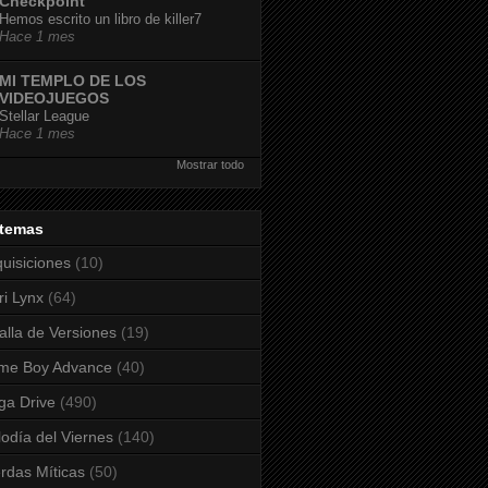
Checkpoint
Hemos escrito un libro de killer7
Hace 1 mes
MI TEMPLO DE LOS
VIDEOJUEGOS
Stellar League
Hace 1 mes
Mostrar todo
stemas
uisiciones
(10)
ri Lynx
(64)
alla de Versiones
(19)
me Boy Advance
(40)
a Drive
(490)
odía del Viernes
(140)
rdas Míticas
(50)