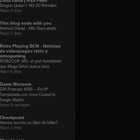
Zona Delta | RSS Feed
Dragon Quest I HD-2D Remake
Hace 4 días
This blog ends with you
Metroid Dread - Hilo Rescatado
Hace 5 días
Retro Playing BCN - Noticias
de videojuegos retro y
retrogaming
ROBOCOP MD, el port homebrew
que Mega Drive nunca tuvo
Hace 6 días
Game Museum
GM Podcast #096 – Fin 9ª
Temporada con Jose Ciudad &
Sergio Martin
Hace 5 semanas
Checkpoint
Hemos escrito un libro de killer7
Hace 1 mes