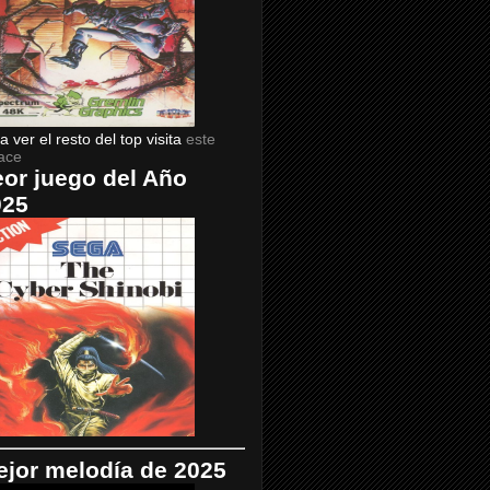
a ver el resto del top visita
este
ace
or juego del Año
025
jor melodía de 2025