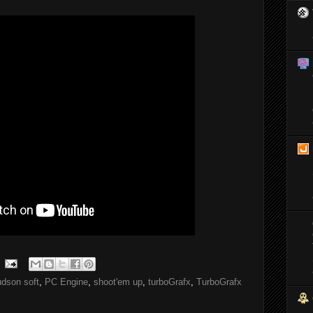
udson soft
,
PC Engine
,
shoot'em up
,
turboGrafx
,
TurboGrafx