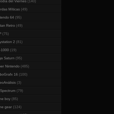
odía del Viernes
(140)
rdas Míticas
(49)
tendo 64
(95)
tan Retro
(49)
P
(75)
ystation 2
(81)
-1000
(19)
a Saturn
(95)
er Nintendo
(485)
boGrafx 16
(100)
eoAnálisis
(3)
 Spectrum
(79)
me boy
(85)
me gear
(124)