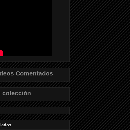
ídeos Comentados
 colección
liados