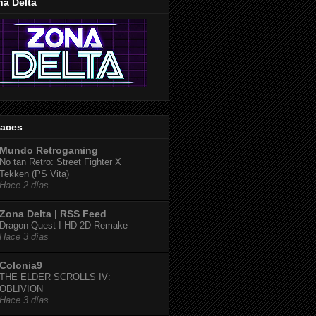
na Delta
laces
Mundo Retrogaming
No tan Retro: Street Fighter X
Tekken (PS Vita)
Hace 2 días
Zona Delta | RSS Feed
Dragon Quest I HD-2D Remake
Hace 3 días
Colonia9
THE ELDER SCROLLS IV:
OBLIVION
Hace 3 días