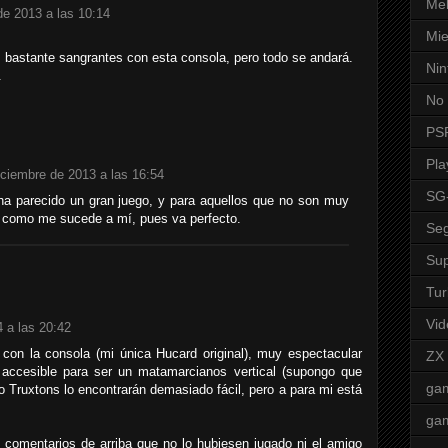
Mel
de 2013 a las 10:14
Mie
 bastante sangrantes con esta consola, pero todo se andará.
Nin
.
No 
PS
Pla
iciembre de 2013 a las 16:54
SG
ha parecido un gran juego, y para aquellos que no son muy
, como me sucede a mí, pues va perfecto.
Seg
Sup
Tur
Vid
 a las 20:42
con la consola (mi única Hucard original), muy espectacular
ZX
accesible para ser un matamarcianos vertical (supongo que
ga
o Truxtons lo encontrarán demasiado fácil, pero a para mi está
ga
 comentarios de arriba que no lo hubiesen jugado ni el amigo