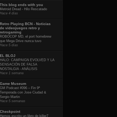
This blog ends with you
Metroid Dread - Hilo Rescatado
Hace 4 días
Retro Playing BCN - Noticias
de videojuegos retro y
retrogaming
ROBOCOP MD, el port homebrew
que Mega Drive nunca tuvo
Hace 5 días
EL BLOJ
HALO: CAMPAIGN EVOLVED Y LA
SENSACIÓN DE FALSA
NOSTALGIA - ANÁLISIS
Hace 1 semana
Game Museum
GM Podcast #096 – Fin 9ª
Temporada con Jose Ciudad &
Sergio Martin
Hace 5 semanas
Checkpoint
Hemos escrito un libro de killer7