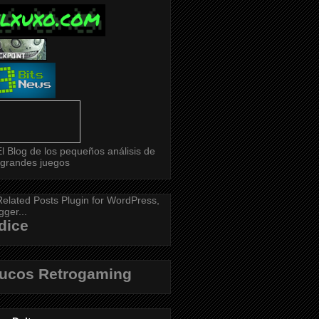
dice
rucos Retrogaming