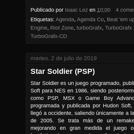
Publicado por
Isaac Lez
en
10:00
4 come
Etiquetas:
Agenda
,
Agenda Co
,
Beat 'em u
Engine
,
Riot Zone
,
turboGrafx
,
TurboGrafx
TurboGrafx-CD
martes, 2 de julio de 2019
Star Soldier (PSP)
Star Soldier es un juego programado, publ
Soft para NES en 1986, siendo posteriorm
como PSP, MSX o Game Boy Advance
programada y publicada por Hudon Soft,
llegó a occidente, saliendo únicamente a la
de 2005. Se trata más de un remake
mejorando en gran medida el juego or