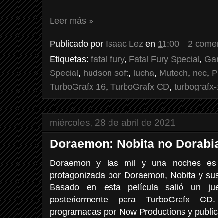
Leer más »
Publicado por
Isaac Lez
en
11:00
2 comen
Etiquetas:
fatal fury
,
Fatal Fury Special
,
Gar
Special
,
hudson soft
,
lucha
,
Mutech
,
nec
,
P
TurboGrafx 16
,
TurboGrafx CD
,
turbografx
miércoles, 28 de abril de 2021
Doraemon: Nobita no Dorabi
Doraemon y las mil y una noches es 
protagonizada por Doraemon, Nobita y sus
Basado en esta película salió un j
posteriormente para TurboGrafx CD
programadas por Now Productions y public