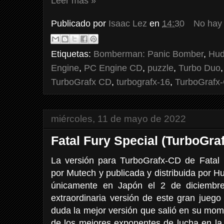
Leer más »
Publicado por
Isaac Lez
en
14:30
No hay
Etiquetas:
Bomberman: Panic Bomber
,
Hud
Engine
,
PC Engine CD
,
puzzle
,
Turbo Duo
TurboGrafx CD
,
turbografx-16
,
TurboGrafx
miércoles, 11 de mayo de 2022
Fatal Fury Special (TurboGra
La versión para TurboGrafx-CD de Fatal
por Mutech y publicada y distribuida por Hu
únicamente en Japón el 2 de diciembr
extraordinaria versión de este gran jueg
duda la mejor versión que salió en su mom
de los mejores exponentes de lucha en la