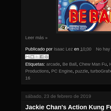
Leer más »
Publicado por
Isaac Lez
en
10:00
No hay
Etiquetas:
arcade
,
Be Ball
,
Chew Man Fu
,
Productions
,
PC Engine
,
puzzle
,
turboGraf
16
sábado, 23 de febrero de 2019
Jackie Chan's Action Kung F