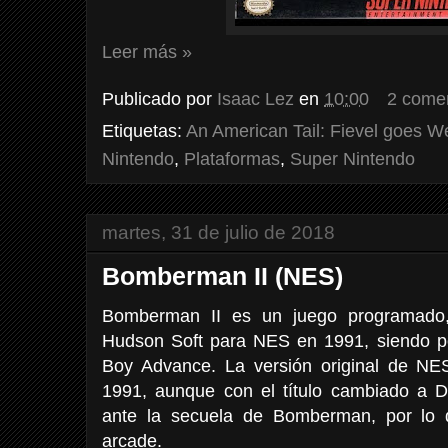
Leer más »
Publicado por
Isaac Lez
en
10:00
2 come
Etiquetas:
An American Tail: Fievel goes W
Nintendo
,
Plataformas
,
Super Nintendo
martes, 31 de julio de 2018
Bomberman II (NES)
Bomberman II es un juego programado, 
Hudson Soft para NES en 1991, siendo 
Boy Advance. La versión original de NE
1991, aunque con el título cambiado a 
ante la secuela de Bomberman, por lo q
arcade.