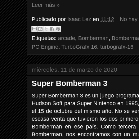
Leer más »
Publicado por
Isaac Lez
en
11:12
No hay
Etiquetas:
arcade
,
Bomberman
,
Bomberman
PC Engine
,
TurboGrafx 16
,
turbografx-16
miércoles, 11 de marzo de 2020
Super Bomberman 3
Super Bomberman 3 es un juego programado
Hudson Soft para Super Nintendo en 1995,
el 15 de octubre del mismo año. No se ve
escasa venta que tuvieron los dos primer
Bomberman en ese país. Como tercera 
Bomberman, nos encontramos con un muy