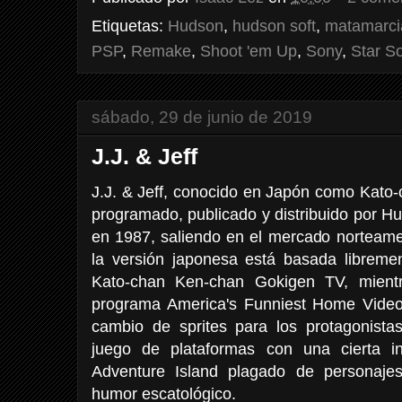
Etiquetas:
Hudson
,
hudson soft
,
matamarci
PSP
,
Remake
,
Shoot 'em Up
,
Sony
,
Star So
sábado, 29 de junio de 2019
J.J. & Jeff
J.J. & Jeff, conocido en Japón como Kato
programado, publicado y distribuido por H
en 1987, saliendo en el mercado norteame
la versión japonesa está basada libremen
Kato-chan Ken-chan Gokigen TV, mient
programa America's Funniest Home Video
cambio de sprites para los protagonistas
juego de plataformas con una cierta i
Adventure Island plagado de personajes
humor escatológico.