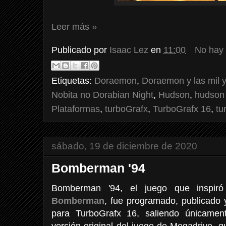
Leer más »
Publicado por
Isaac Lez
en
11:00
No hay
Etiquetas:
Doraemon
,
Doraemon y las mil 
Nobita no Dorabian Night
,
Hudson
,
hudson 
Plataformas
,
turboGrafx
,
TurboGrafx 16
,
tu
sábado, 19 de diciembre de 2020
Bomberman '94
Bomberman '94, el juego que inspi
Bomberman
, fue programado, publicado 
para TurboGrafx 16, saliendo únicame
versión original del juego de Megadrive, 