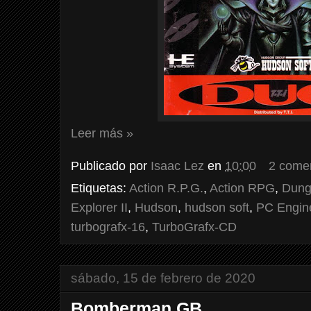
Leer más »
Publicado por
Isaac Lez
en
10:00
2 come
Etiquetas:
Action R.P.G.
,
Action RPG
,
Dung
Explorer II
,
Hudson
,
hudson soft
,
PC Engin
turbografx-16
,
TurboGrafx-CD
sábado, 15 de febrero de 2020
Bomberman GB