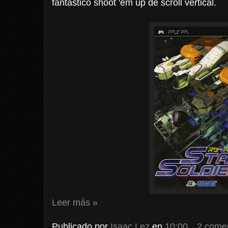
fantástico shoot 'em up de scroll vertical.
Leer más »
Publicado por
Isaac Lez
en
10:00
2 come