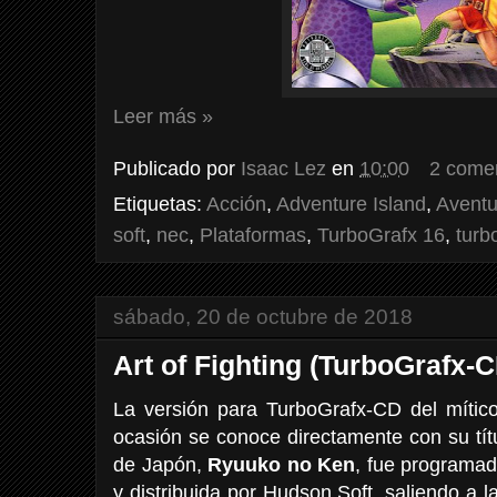
Leer más »
Publicado por
Isaac Lez
en
10:00
2 come
Etiquetas:
Acción
,
Adventure Island
,
Aventu
soft
,
nec
,
Plataformas
,
TurboGrafx 16
,
turb
sábado, 20 de octubre de 2018
Art of Fighting (TurboGrafx-
La versión para TurboGrafx-CD del mítico
ocasión se conoce directamente con su tít
de Japón,
Ryuuko no Ken
, fue programad
y distribuida por Hudson Soft, saliendo a 