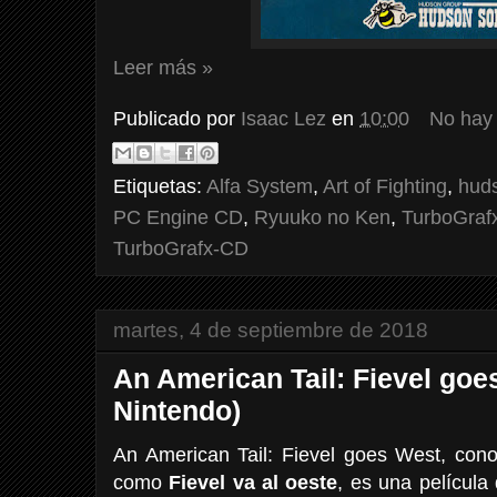
Leer más »
Publicado por
Isaac Lez
en
10:00
No hay
Etiquetas:
Alfa System
,
Art of Fighting
,
huds
PC Engine CD
,
Ryuuko no Ken
,
TurboGraf
TurboGrafx-CD
martes, 4 de septiembre de 2018
An American Tail: Fievel goe
Nintendo)
An American Tail: Fievel goes West, co
como
Fievel va al oeste
, es una película