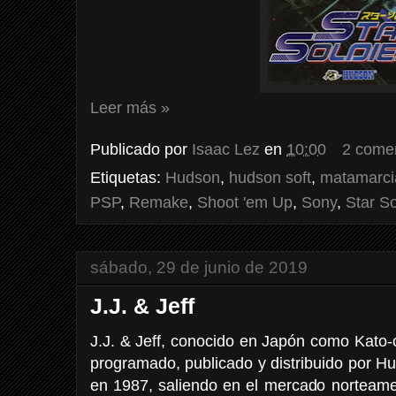
Leer más »
Publicado por
Isaac Lez
en
10:00
2 come
Etiquetas:
Hudson
,
hudson soft
,
matamarci
PSP
,
Remake
,
Shoot 'em Up
,
Sony
,
Star So
sábado, 29 de junio de 2019
J.J. & Jeff
J.J. & Jeff, conocido en Japón como Kato
programado, publicado y distribuido por H
en 1987, saliendo en el mercado norteame