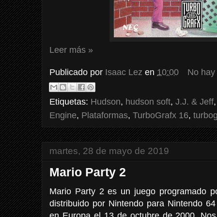
Leer más »
Publicado por
Isaac Lez
en
10:00
No hay
Etiquetas:
Hudson
,
hudson soft
,
J.J. & Jeff
Engine
,
Plataformas
,
TurboGrafx 16
,
turbo
martes, 28 de mayo de 2019
Mario Party 2
Mario Party 2 es un juego programado p
distribuido por Nintendo para Nintendo 64
en Europa el 13 de octubre de 2000. Nos