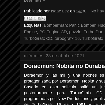
Leer más »
Publicado por
Isaac Lez
en
14:30
No hay
Etiquetas:
Bomberman: Panic Bomber
,
Hud
Engine
,
PC Engine CD
,
puzzle
,
Turbo Duo
TurboGrafx CD
,
turbografx-16
,
TurboGrafx
miércoles, 28 de abril de 2021
Doraemon: Nobita no Dorabi
Doraemon y las mil y una noches es 
protagonizada por Doraemon, Nobita y sus
Basado en esta película salió un j
posteriormente para TurboGrafx CD
programadas por Now Productions y public
de TurboGrafx 16 salió 1991 y la d