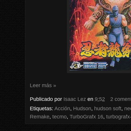
Leer más »
Publicado por
Isaac Lez
en
9:52
2 coment
Etiquetas:
Acción
,
Hudson
,
hudson soft
,
ne
Remake
,
tecmo
,
TurboGrafx 16
,
turbografx