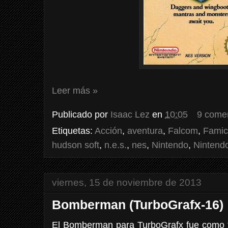
Leer más »
Publicado por
Isaac Lez
en
10:05
9 come
Etiquetas:
Acción
,
aventura
,
Falcom
,
Fami
hudson soft
,
n.e.s.
,
nes
,
Nintendo
,
Nintend
viernes, 15 de noviembre de 2013
Bomberman (TurboGrafx-16)
El Bomberman para TurboGrafx fue como 