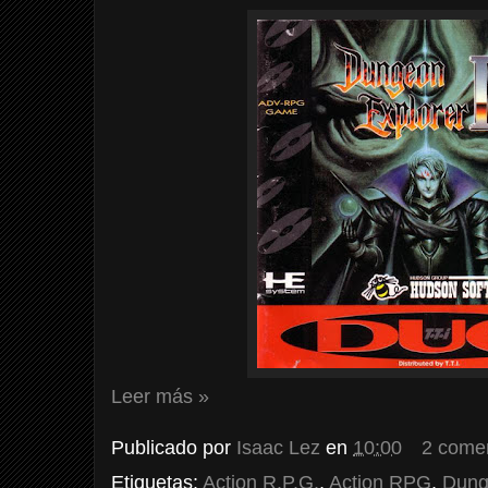
Leer más »
Publicado por
Isaac Lez
en
10:00
2 come
Etiquetas:
Action R.P.G.
,
Action RPG
,
Dung