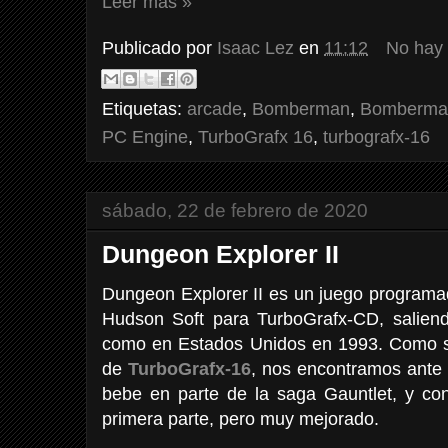
Leer más »
Publicado por
Isaac Lez
en
11:12
No hay
Etiquetas:
arcade
,
Bomberman
,
Bomberman
PC Engine
,
TurboGrafx 16
,
turbografx-16
sábado, 22 de febrero de 2020
Dungeon Explorer II
Dungeon Explorer II es un juego programad
Hudson Soft para TurboGrafx-CD, salien
como en Estados Unidos en 1993. Como s
de
TurboGrafx-16
, nos encontramos ante
bebe en parte de la saga Gauntlet, y con
primera parte, pero muy mejorado.