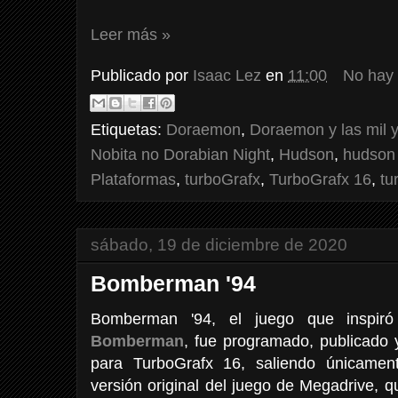
Leer más »
Publicado por
Isaac Lez
en
11:00
No hay
Etiquetas:
Doraemon
,
Doraemon y las mil 
Nobita no Dorabian Night
,
Hudson
,
hudson 
Plataformas
,
turboGrafx
,
TurboGrafx 16
,
tu
sábado, 19 de diciembre de 2020
Bomberman '94
Bomberman '94, el juego que inspi
Bomberman
, fue programado, publicado 
para TurboGrafx 16, saliendo únicame
versión original del juego de Megadrive, 