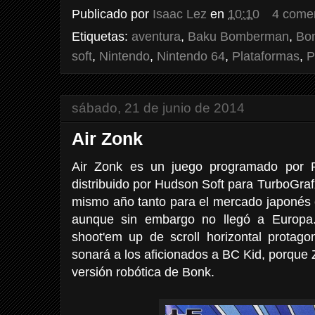
Publicado por
Isaac Lez
en
10:10
4 come
Etiquetas:
aventura
,
Baku Bomberman
,
Bo
soft
,
Nintendo
,
Nintendo 64
,
Plataformas
,
P
sábado, 21 de junio de 2014
Air Zonk
Air Zonk es un juego programado por 
distribuido por Hudson Soft para TurboGra
mismo año tanto para el mercado japonés 
aunque sin embargo no llegó a Europa.
shoot'em up de scroll horizontal protag
sonará a los aficionados a BC Kid, porque 
versión robótica de Bonk.