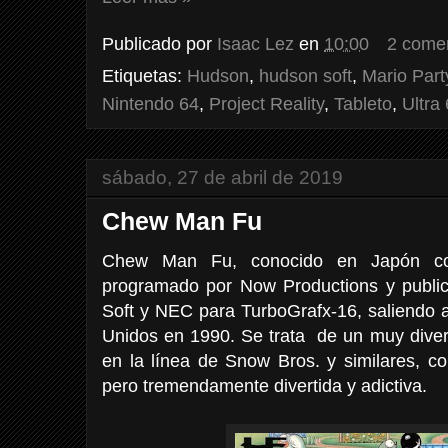
Publicado por
Isaac Lez
en
10:00
2 come
Etiquetas:
Hudson
,
hudson soft
,
Mario Part
Nintendo 64
,
Project Reality
,
Tableto
,
Ultra
sábado, 27 de abril de 2019
Chew Man Fu
Chew Man Fu, conocido en Japón co
programado por Now Productions y public
Soft y NEC para TurboGrafx-16, saliendo 
Unidos en 1990. Se trata de un muy diver
en la línea de Snow Bros. y similares, c
pero tremendamente divertida y adictiva.