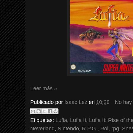
Leer más »
Publicado por
Isaac Lez
en
10:28
No hay
Etiquetas:
Lufia
,
Lufia II
,
Lufia II: Rise of th
Neverland
,
Nintendo
,
R.P.G.
,
Rol
,
rpg
,
Sne