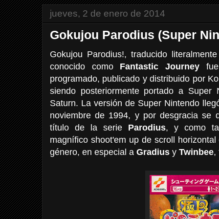
jueves, 2 de enero de 2014
Gokujou Parodius (Super Nin
Gokujou Parodius!, traducido literalmen
conocido como
Fantastic Journey
fue
programado, publicado y distribuido por K
siendo posteriormente portado a Super 
Saturn. La versión de Super Nintendo lleg
noviembre de 1994, y por desgracia se qu
título de la serie
Parodius
, y como ta
magnífico shoot'em up de scroll horizontal 
género, en especial a
Gradius
y
Twinbee
,