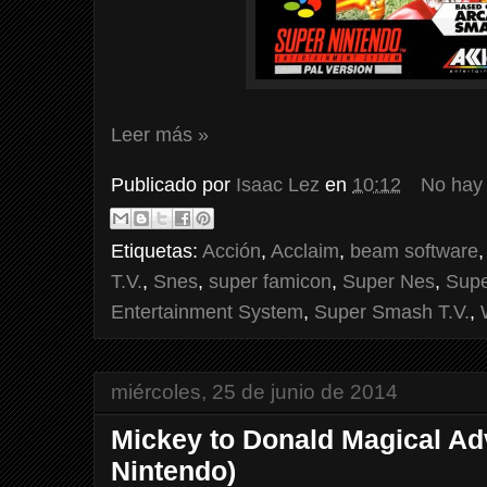
Leer más »
Publicado por
Isaac Lez
en
10:12
No hay
Etiquetas:
Acción
,
Acclaim
,
beam software
T.V.
,
Snes
,
super famicon
,
Super Nes
,
Supe
Entertainment System
,
Super Smash T.V.
,
miércoles, 25 de junio de 2014
Mickey to Donald Magical Ad
Nintendo)