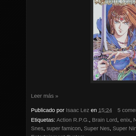
Leer más »
Publicado por
Isaac Lez
en
15:24
5 come
Etiquetas:
Action R.P.G.
,
Brain Lord
,
enix
,
N
Snes
,
super famicon
,
Super Nes
,
Super Ni