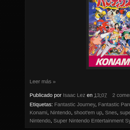
Leer más »
Publicado por
Isaac Lez
en
13:07
2 come
Etiquetas:
Fantastic Journey
,
Fantastic Par
Konami
,
Nintendo
,
shoot'em up
,
Snes
,
supe
Nintendo
,
Super Nintendo Entertainment S