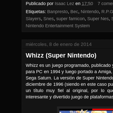
Publicado por
Isaac Lez
en
17:50
7 come
Etiquetas:
Banpresto
,
Bec
,
Nintendo
,
R.P.G
Slayers
,
Snes
,
super famicon
,
Super Nes
,
Nintendo Entertainment System
miércoles, 8 de enero de 2014
Whizz (Super Nintendo)
Whizz es un juego programado, publicado y 
para PC en 1994 y luego portado a Amiga, 
Sega Saturn. La versión de Super Nintend
diciembre de 1996 (siendo en este caso pu
un título muy fiel al original, por lo
interesante y divertido juego de plataformas