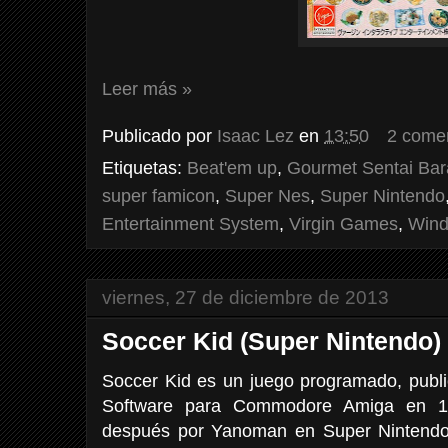
Leer más »
Publicado por
Isaac Lez
en
13:50
2 come
Etiquetas:
Beat'em up
,
Gourmet Sentai Bar
super famicon
,
Super Nes
,
Super Nintendo
Entertainment System
,
Virgin Games
,
Wind
viernes, 27 de diciembre de 2013
Soccer Kid (Super Nintendo)
Soccer Kid es un juego programado, public
Software para Commodore Amiga en 19
después por Yanoman en Super Nintendo