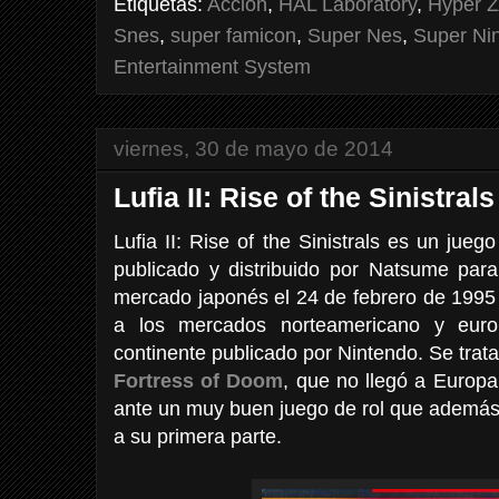
Etiquetas:
Acción
,
HAL Laboratory
,
Hyper 
Snes
,
super famicon
,
Super Nes
,
Super Ni
Entertainment System
viernes, 30 de mayo de 2014
Lufia II: Rise of the Sinistrals
Lufia II: Rise of the Sinistrals es un ju
publicado y distribuido por Natsume para
mercado japonés el 24 de febrero de 1995
a los mercados norteamericano y euro
continente publicado por Nintendo. Se trat
Fortress of Doom
, que no llegó a Europ
ante un muy buen juego de rol que además
a su primera parte.