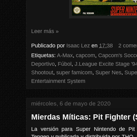
Leer más »
Publicado por
Isaac Lez
en
17:38
2 come
Etiquetas:
A-Max
,
capcom
,
Capcom's Socce
Deportivo
,
Fúbol
,
J.League Excite Stage '9
Shootout
,
super famicom
,
Super Nes
,
Supe
Entertainment System
miércoles, 6 de mayo de 2020
Mierdas Míticas: Pit Fighter 
La versión para Super Nintendo de Pit
Tengen y publicada y distribuida por THQ,