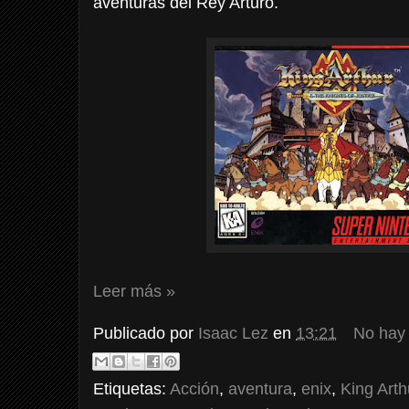
aventuras del Rey Arturo.
Leer más »
Publicado por
Isaac Lez
en
13:21
No hay
Etiquetas:
Acción
,
aventura
,
enix
,
King Arth