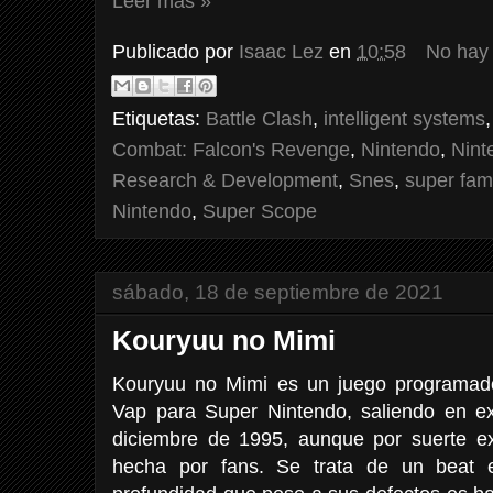
Leer más »
Publicado por
Isaac Lez
en
10:58
No hay
Etiquetas:
Battle Clash
,
intelligent systems
Combat: Falcon's Revenge
,
Nintendo
,
Nint
Research & Development
,
Snes
,
super fa
Nintendo
,
Super Scope
sábado, 18 de septiembre de 2021
Kouryuu no Mimi
Kouryuu no Mimi es un juego programado,
Vap para Super Nintendo, saliendo en e
diciembre de 1995, aunque por suerte exi
hecha por fans. Se trata de un beat e