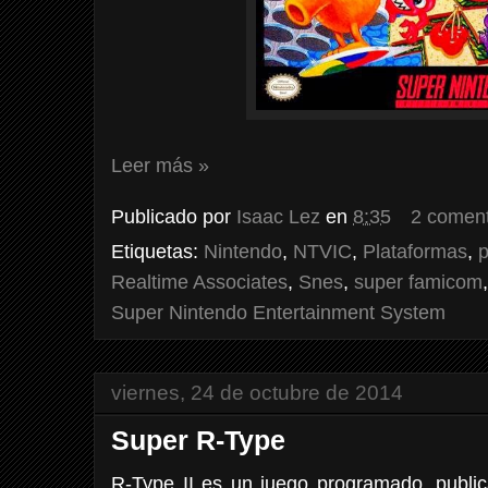
Leer más »
Publicado por
Isaac Lez
en
8:35
2 coment
Etiquetas:
Nintendo
,
NTVIC
,
Plataformas
,
p
Realtime Associates
,
Snes
,
super famicom
Super Nintendo Entertainment System
viernes, 24 de octubre de 2014
Super R-Type
R-Type II es un juego programado, public