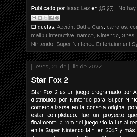
Publicado por
Isaac Lez
en
15:27
No hay
Etiquetas:
Acción
,
Battle Cars
,
carreras
,
co
malibu interactive
,
namco
,
Nintendo
,
Snes
Nintendo
,
Super Nintendo Entertainment S
jueves, 21 de julio de 2022
Star Fox 2
Star Fox 2 es un juego programado por 
distribuido por Nintendo para Super Nint
comercializarse en la consola original p
estar completado, fue un proyecto qu
finalmente la rom del juego vio la luz al r
en la Super Nintendo Mini en 2017 y más 