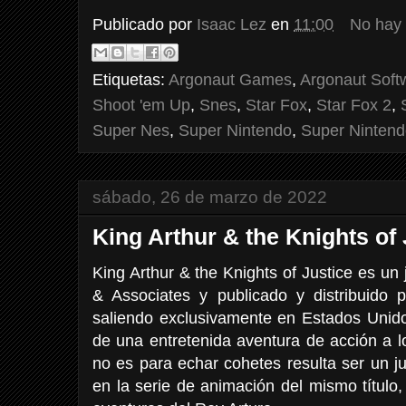
Publicado por
Isaac Lez
en
11:00
No hay
Etiquetas:
Argonaut Games
,
Argonaut Soft
Shoot 'em Up
,
Snes
,
Star Fox
,
Star Fox 2
,
Super Nes
,
Super Nintendo
,
Super Nintend
sábado, 26 de marzo de 2022
King Arthur & the Knights of 
King Arthur & the Knights of Justice es u
& Associates y publicado y distribuido 
saliendo exclusivamente en Estados Unid
de una entretenida aventura de acción a l
no es para echar cohetes resulta ser un j
en la serie de animación del mismo título,