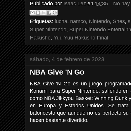
Publicado por
Isaac Lez
en
14:35
No hay
Etiquetas:
lucha
,
namco
,
Nintendo
,
Snes
,
s
Super Nintendo
,
Super Nintendo Entertain
Hakusho
,
Yuu Yuu Hakusho Final
sábado, 4 de febrero de 2023
NBA Give 'N Go
NBA Give 'N Go es un juego programado,
Konami para Super Nintendo, saliendo en
como NBA Jikkyou Basket: Winning Dunk 
en Europa y Estados Unidos. Se trata 
baloncesto que aunque no es perfecto su e
hacen bastante divertido.