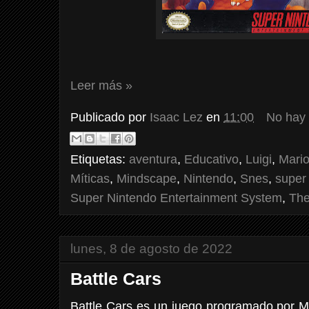
Leer más »
Publicado por
Isaac Lez
en
11:00
No hay
Etiquetas:
aventura
,
Educativo
,
Luigi
,
Mari
Míticas
,
Mindscape
,
Nintendo
,
Snes
,
super
Super Nintendo Entertainment System
,
The
lunes, 8 de agosto de 2022
Battle Cars
Battle Cars es un juego programado por Ma