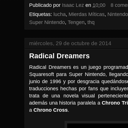
Publicado por
Isaac Lez
en
10:00
8 come
Etiquetas:
lucha
,
Mierdas Míticas
,
Nintendo
Super Nintendo
,
Tengen
,
thq
miércoles, 29 de octubre de 2014
Radical Dreamers
Radical Dreamers es un juego programado,
Squaresoft para Super Nintendo, llegand
junio de 1996 y por desgracia quedándose
traducciones hechas por fans que incluyen
trata de una novela visual pertenecien
además una historia paralela a
Chrono Tr
a
Chrono Cross
.