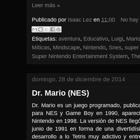
Leer más »
Publicado por
Isaac Lez
en
11:00
No hay
Etiquetas:
aventura
,
Educativo
,
Luigi
,
Mari
Míticas
,
Mindscape
,
Nintendo
,
Snes
,
super
Super Nintendo Entertainment System
,
The
domingo, 28 de diciembre de 2014
Dr. Mario (NES)
Dr. Mario es un juego programado, publica
para NES y Game Boy en 1990, apareci
Nintendo en 1998. La versión de NES lleg
junio de 1991 en forma de una divertidís
desarrollo a lo Tetris muy adictivo y ent