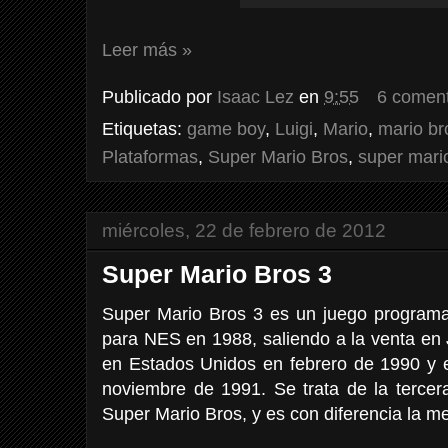
Leer más »
Publicado por
Isaac Lez
en
9:55
6 coment
Etiquetas:
game boy
,
Luigi
,
Mario
,
mario br
Plataformas
,
Super Mario Bros
,
super mari
miércoles, 22 de febrero de 2012
Super Mario Bros 3
Super Mario Bros 3 es un juego programad
para NES en 1988, saliendo a la venta en
en Estados Unidos en febrero de 1990 y e
noviembre de 1991. Se trata de la tercer
Super Mario Bros, y es con diferencia la mej