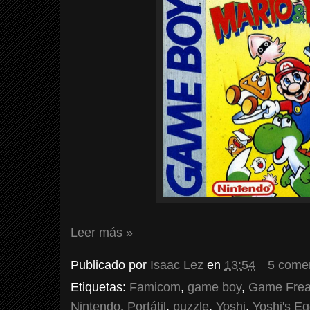
Leer más »
Publicado por
Isaac Lez
en
13:54
5 come
Etiquetas:
Famicom
,
game boy
,
Game Fre
Nintendo
,
Portátil
,
puzzle
,
Yoshi
,
Yoshi's E