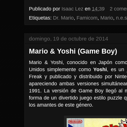
Publicado por
Isaac Lez
en
14:39
2 come
Etiquetas:
Dr. Mario
,
Famicom
,
Mario
,
n.e.s
domingo, 19 de octubre de 2014
Mario & Yoshi (Game Boy)
Mario & Yoshi, conocido en Japón co
Unidos simplemente como
Yoshi
, es un
Freak y publicado y distribuido por Ni
apareciendo ambas versiones simultánea
1991. La versión de Game Boy llegó al
forma de un divertido juego estilo puzzle q
los amantes de este género.