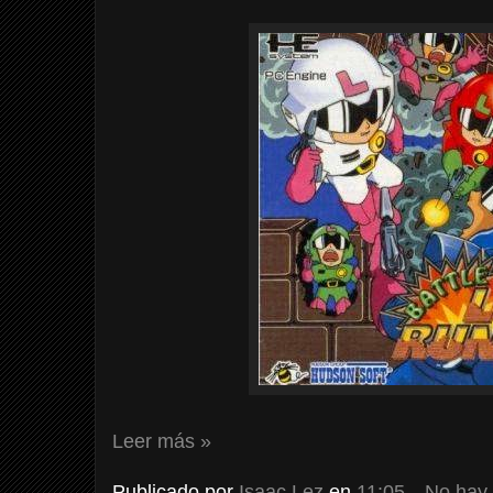
Leer más »
Publicado por
Isaac Lez
en
11:05
No hay