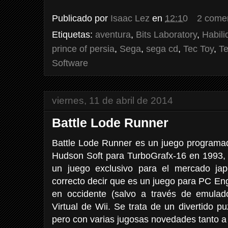
Publicado por
Isaac Lez
en
12:10
2 come
Etiquetas:
aventura
,
Bits Laboratory
,
Habili
prince of persia
,
Sega
,
sega cd
,
Tec Toy
,
Te
Software
viernes, 11 de abril de 2014
Battle Lode Runner
Battle Lode Runner es un juego programado
Hudson Soft para TurboGrafx-16 en 1993
un juego exclusivo para el mercado ja
correcto decir que es un juego para PC Engi
en occidente (salvo a través de emulad
Virtual de Wii. Se trata de un divertido 
pero con varias jugosas novedades tanto a 