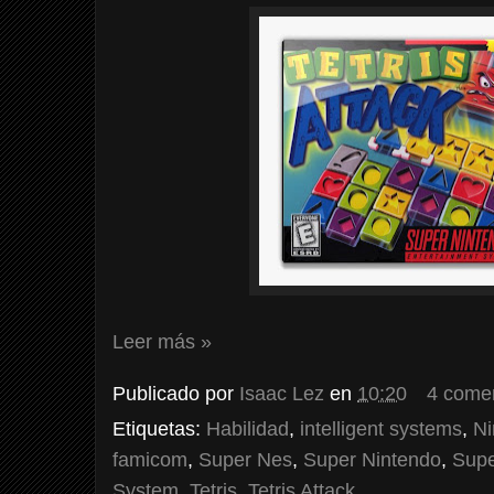
Leer más »
Publicado por
Isaac Lez
en
10:20
4 come
Etiquetas:
Habilidad
,
intelligent systems
,
Ni
famicom
,
Super Nes
,
Super Nintendo
,
Supe
System
,
Tetris
,
Tetris Attack