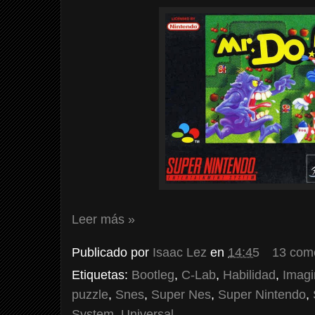
Leer más »
Publicado por
Isaac Lez
en
14:45
13 com
Etiquetas:
Bootleg
,
C-Lab
,
Habilidad
,
Imagi
puzzle
,
Snes
,
Super Nes
,
Super Nintendo
,
System
,
Universal