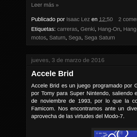
Leer más »
Publicado por
Isaac Lez
en
12:50
2 come
Etiquetas:
carreras
,
Genki
,
Hang-On
,
Hang
motos
,
Saturn
,
Sega
,
Sega Saturn
jueves, 3 de marzo de 2016
Accele Brid
Accele Brid es un juego programado por Ge
por Tomy para Super Nintendo, saliendo e
de noviembre de 1993, por lo que la c
Famicom. Nos encontramos ante un diver
aprovecha de las virtudes del Modo-7.