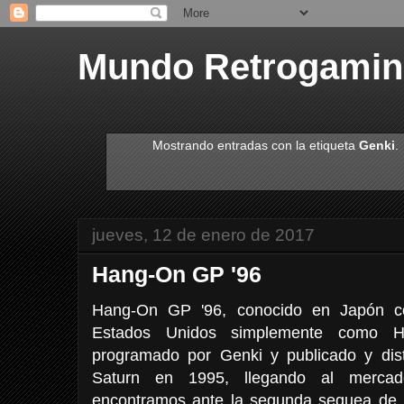
Mundo Retrogami
Mostrando entradas con la etiqueta
Genki
.
jueves, 12 de enero de 2017
Hang-On GP '96
Hang-On GP '96, conocido en Japón 
Estados Unidos simplemente como 
programado por Genki y publicado y dis
Saturn en 1995, llegando al merca
encontramos ante la segunda sequea de 