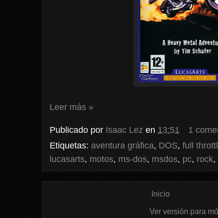
Leer más »
Publicado por
Isaac Lez
en
13:51
1 come
Etiquetas:
aventura gráfica
,
DOS
,
full thrott
lucasarts
,
motos
,
ms-dos
,
msdos
,
pc
,
rock
,
Inicio
Ver versión para mó