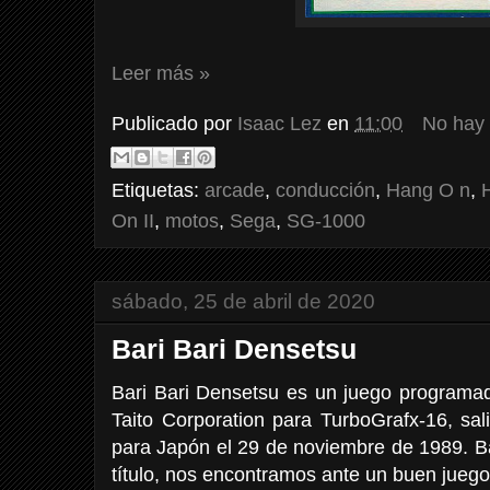
Leer más »
Publicado por
Isaac Lez
en
11:00
No hay
Etiquetas:
arcade
,
conducción
,
Hang O n
,
On II
,
motos
,
Sega
,
SG-1000
sábado, 25 de abril de 2020
Bari Bari Densetsu
Bari Bari Densetsu es un juego programado
Taito Corporation para TurboGrafx-16, sal
para Japón el 29 de noviembre de 1989. 
título, nos encontramos ante un buen juego