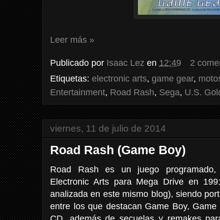
Leer más »
Publicado por
Isaac Lez
en
12:49
2 come
Etiquetas:
electronic arts
,
game gear
,
moto
Entertainment
,
Road Rash
,
Sega
,
U.S. Gol
viernes, 11 de julio de 2014
Road Rash (Game Boy)
Road Rash es un juego programado, pu
Electronic Arts para Mega Drive en 19
analizada en este mismo blog), siendo por
entre los que destacan Game Boy, Game
CD, además de secuelas y remakes para