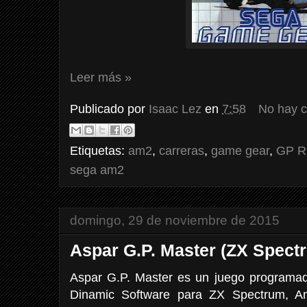
Leer más »
Publicado por
Isaac Lez
en
7:58
No hay 
Etiquetas:
am2
,
carreras
,
game gear
,
GP R
sega am2
domingo, 29 de noviembre de 2015
Aspar G.P. Master (ZX Spect
Aspar G.P. Master es un juego programado
Dinamic Software para ZX Spectrum, A