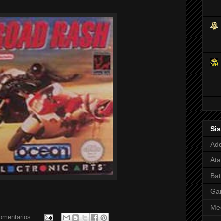
Si
Adq
Ata
Bat
Ga
Meg
omentarios: