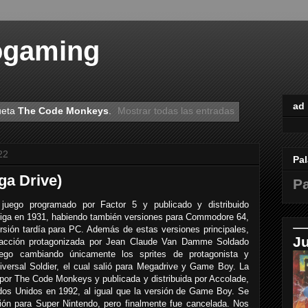
ogaming
ad
ueta
The Code Monkeys
.
Mostrar todas las entradas
22
Pal
ga Drive)
Pa
 juego programado por Factor 5 y publicado y distribuido
ga en 1931, habiendo también versiones para Commodore 64,
ión tardía para PC. Además de estas versiones principales,
J
 y acción protagonizada por Jean Claude Van Damme Soldado
uego cambiando únicamente los sprites de protagonista y
iversal Soldier, el cual salió para Megadrive y Game Boy. La
por The Code Monkeys y publicada y distribuida por Accolade,
dos Unidos en 1992, al igual que la versión de Game Boy. Se
ión para Super Nintendo, pero finalmente fue cancelada. Nos