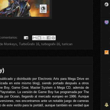
comentarios:
de Monkeys
,
TurboGrafx 16
,
turbografx-16
,
turrican
y)
blicado y distribuido por Electronic Arts para Mega Drive en
izada en este mismo blog), siendo portado después a otros
ame Boy, Game Gear, Master System o Mega CD, además de
laystation. La versión de Game Boy fue programada por The
ida por Ocean, llegando al mercado europeo en 1986. Aunque
versiones, nos encontramos ante un notable juego de carreras
 de este estilo para la portátil, aunque también es verdad que