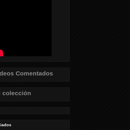
ídeos Comentados
 colección
liados