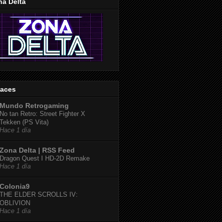
na Delta
laces
Mundo Retrogaming
No tan Retro: Street Fighter X
Tekken (PS Vita)
Hace 1 día
Zona Delta | RSS Feed
Dragon Quest I HD-2D Remake
Hace 1 día
Colonia9
THE ELDER SCROLLS IV:
OBLIVION
Hace 1 día