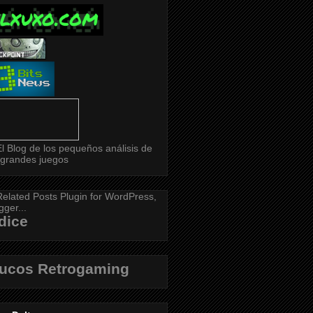
dice
rucos Retrogaming