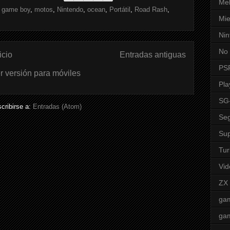
Mel
,
game boy
,
motos
,
Nintendo
,
ocean
,
Portátil
,
Road Rash
,
Mie
Nin
No 
icio
Entradas antiguas
PS
r versión para móviles
Pla
SG
cribirse a:
Entradas (Atom)
Seg
Sup
Tur
Vid
ZX
ga
ga