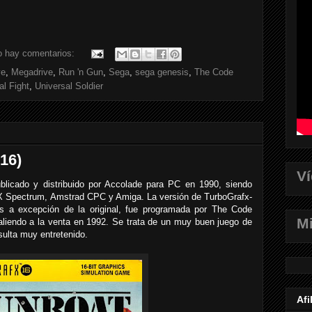
o hay comentarios:
ve
,
Megadrive
,
Run 'n Gun
,
Sega
,
sega genesis
,
The Code
al Fight
,
Universal Soldier
16)
V
licado y distribuido por Accolade para PC en 1990, siendo
ZX Spectrum, Amstrad CPC y Amiga. La versión de TurboGrafx-
nes a excepción de la original, fue programada por The Code
Mi
liendo a la venta en 1992. Se trata de un muy buen juego de
ulta muy entretenido.
Afi