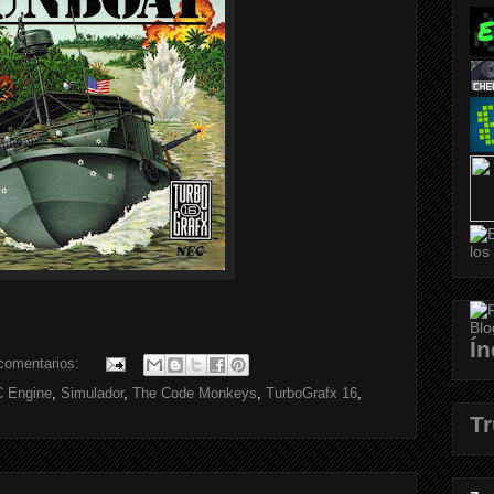
Ín
comentarios:
 Engine
,
Simulador
,
The Code Monkeys
,
TurboGrafx 16
,
T