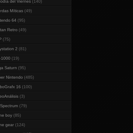
odía del Viernes
(140)
rdas Míticas
(49)
tendo 64
(95)
tan Retro
(49)
P
(75)
ystation 2
(81)
-1000
(19)
a Saturn
(95)
er Nintendo
(485)
boGrafx 16
(100)
eoAnálisis
(3)
 Spectrum
(79)
me boy
(85)
me gear
(124)