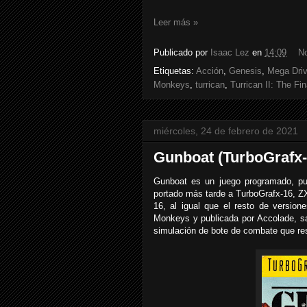
Leer más »
Publicado por
Isaac Lez
en
14:09
N
Etiquetas:
Acción
,
Genesis
,
Mega Dri
Monkeys
,
turrican
,
Turrican II: The Fin
miércoles, 24 de febrero de 2021
Gunboat (TurboGrafx-
Gunboat es un juego programado, pub
portado más tarde a TurboGrafx-16, 
16, al igual que el resto de versio
Monkeys y publicada por Accolade, sa
simulación de bote de combate que res