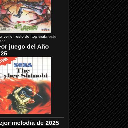
a ver el resto del top visita
este
ace
or juego del Año
025
jor melodía de 2025