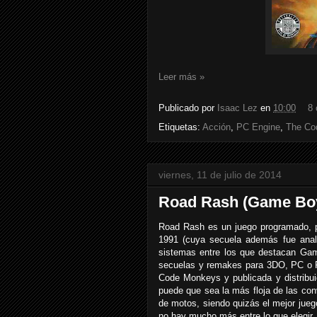
Leer más »
Publicado por
Isaac Lez
en
10:00
8 
Etiquetas:
Acción
,
PC Engine
,
The Co
viernes, 11 de julio de 2014
Road Rash (Game Bo
Road Rash es un juego programado, pu
1991 (cuya secuela además fue anal
sistemas entre los que destacan G
secuelas y remakes para 3DO, PC o P
Code Monkeys y publicada y distribu
puede que sea la más floja de las con
de motos, siendo quizás el mejor juego
no hay mucho más entre lo que elegir.