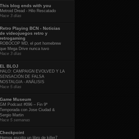
This blog ends with you
Metroid Dread - Hilo Rescatado
Hace 3 días
Retro Playing BCN - Noticias
de videojuegos retro y
retrogaming
ROBOCOP MD, el port homebrew
que Mega Drive nunca tuvo
Hace 3 días
EL BLOJ
HALO: CAMPAIGN EVOLVED Y LA
SENSACIÓN DE FALSA
NOSTALGIA - ANÁLISIS
Hace 5 días
Game Museum
GM Podcast #096 – Fin 9ª
Temporada con Jose Ciudad &
Sergio Martin
Hace 5 semanas
Checkpoint
Hemos escrito un libro de killer7