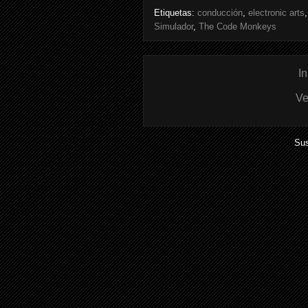
Etiquetas:
conducción
,
electronic arts
Simulador
,
The Code Monkeys
In
Ve
Sus