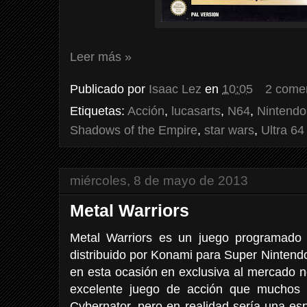
Leer más »
Publicado por
Isaac Lez
en
10:05
2 come
Etiquetas:
Acción
,
lucasarts
,
N64
,
Nintendo
Shadows of the Empire
,
star wars
,
Ultra 64
miércoles, 8 de mayo de 2013
Metal Warriors
Metal Warriors es un juego programado 
distribuido por Konami para Super Nintendo
en esta ocasión en exclusiva al mercado n
excelente juego de acción que muchos 
Cybernator, pero en realidad sería una esp