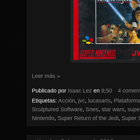
Leer más »
Publicado por
Isaac Lez
en
9:50
4 coment
Etiquetas:
Acción
,
jvc
,
lucasarts
,
Plataform
Sculptured Software
,
Snes
,
star wars
,
supe
Nintendo
,
Super Return of the Jedi
,
Super S