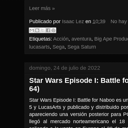
Leer más »
Publicado por
Isaac Lez
en
10:39
No hay
Etiquetas:
Acción
,
aventura
,
Big Ape Produ
lucasarts
,
Sega
,
Sega Saturn
domingo, 24 de julio de 2022
Star Wars Episode I: Battle 
64)
Star Wars Episode I: Battle for Naboo es 
5 y LucasArts y publicado y distribuido p
apareciendo una versión posterior para P
llegó al mercado norteamericano el 18