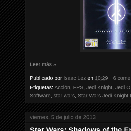
Leer más »
Publicado por
Isaac Lez
en
10:29
6 come
Etiquetas:
Acción
,
FPS
,
Jedi Knight
,
Jedi O
Software
,
star wars
,
Star Wars Jedi Knight I
viernes, 5 de julio de 2013
Star Wars: Shadows of the E