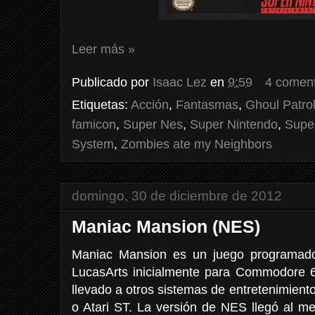
Leer más »
Publicado por
Isaac Lez
en
9:59
4 coment
Etiquetas:
Acción
,
Fantasmas
,
Ghoul Patro
famicon
,
Super Nes
,
Super Nintendo
,
Supe
System
,
Zombies ate my Neighbors
domingo, 30 de diciembre de 2012
Maniac Mansion (NES)
Maniac Mansion es un juego programado,
LucasArts inicialmente para Commodore 6
llevado a otros sistemas de entretenimie
o Atari ST. La versión de NES llegó al m