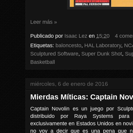
Leer más »
Publicado por
Isaac Lez
en
15:20
4 come
Etiquetas:
baloncesto
,
HAL Laboratory
,
NCA
Sculptured Software
,
Super Dunk Shot
,
Sup
Basketball
miércoles, 6 de enero de 2016
Mierdas Míticas: Captain Nov
Captain Novolin es un juego por Sculpt
distribuido por Raya Systems para 
exclusivamente en Estados Unidos en novi
no voy a decir que es una pena que no