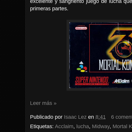
excelente y sangriento juego de lucha que
primeras partes.
Leer más »
Publicado por
Isaac Lez
en
8:41
6 coment
Etiquetas:
Acclaim
,
lucha
,
Midway
,
Mortal 