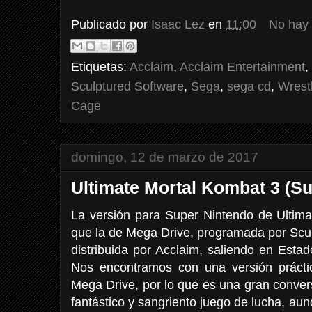
Publicado por
Isaac Lez
en
11:00
No hay
Etiquetas:
Acclaim
,
Acclaim Entertainment
,
Sculptured Software
,
Sega
,
sega cd
,
Wrest
Cage
domingo, 12 de marzo de 2017
Ultimate Mortal Kombat 3 (S
La versión para Super Nintendo de Ultima
que la de Mega Drive, programada por Scul
distribuida por Acclaim, saliendo en Est
Nos encontramos con una versión prácti
Mega Drive, por lo que es una gran convers
fantástico y sangriento juego de lucha, au