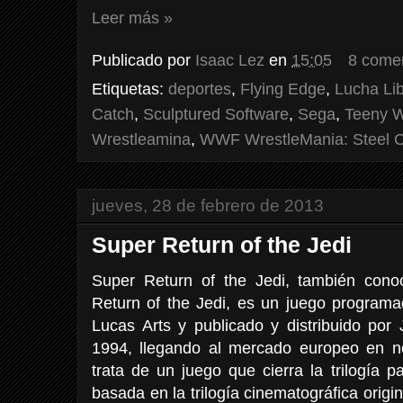
Leer más »
Publicado por
Isaac Lez
en
15:05
8 come
Etiquetas:
deportes
,
Flying Edge
,
Lucha Li
Catch
,
Sculptured Software
,
Sega
,
Teeny 
Wrestleamina
,
WWF WrestleMania: Steel 
jueves, 28 de febrero de 2013
Super Return of the Jedi
Super Return of the Jedi, también con
Return of the Jedi, es un juego programa
Lucas Arts y publicado y distribuido po
1994, llegando al mercado europeo en 
trata de un juego que cierra la trilogía 
basada en la trilogía cinematográfica origi