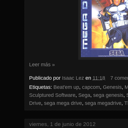
Leer más »
Publicado por
Isaac Lez
en
11:18
7 comen
Etiquetas:
Beat'em up
,
capcom
,
Genesis
,
M
Sculptured Software
,
Sega
,
sega genesis
,
Drive
,
sega mega drive
,
sega megadrive
,
T
viernes, 1 de junio de 2012