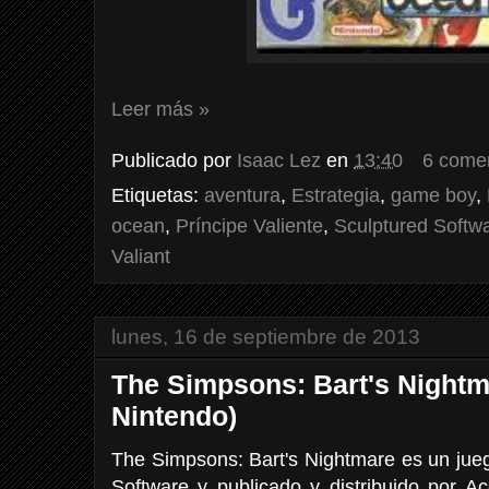
Leer más »
Publicado por
Isaac Lez
en
13:40
6 come
Etiquetas:
aventura
,
Estrategia
,
game boy
,
ocean
,
Príncipe Valiente
,
Sculptured Softw
Valiant
lunes, 16 de septiembre de 2013
The Simpsons: Bart's Nightm
Nintendo)
The Simpsons: Bart's Nightmare es un jue
Software y publicado y distribuido por A