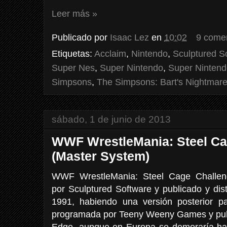
Leer más »
Publicado por
Isaac Lez
en
10:02
9 come
Etiquetas:
Acclaim
,
Nintendo
,
Sculptured S
Super Nes
,
Super Nintendo
,
Super Nintend
Simpsons
,
The Simpsons: Bart's Nightmar
sábado, 1 de junio de 2013
WWF WrestleMania: Steel Ca
(Master System)
WWF WrestleMania: Steel Cage Challen
por Sculptured Software y publicado y di
1991, habiendo una versión posterior 
programada por Teeny Weeny Games y publi
Edge, aunque en Europa se demoraría hast