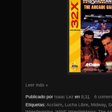
Leer más »
Publicado por
Isaac Lez
en
9:31
6 coment
Etiquetas:
Acclaim
,
Lucha Libre
,
Midway
,
S
Wrestleamina
,
WWF WrestleMania: The A