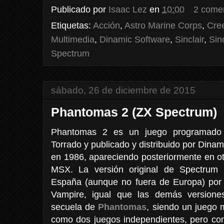
Publicado por
Isaac Lez
en
10:00
2 come
Etiquetas:
Acción
,
Astro Marine Corps
,
Cre
Multimedia
,
Dinamic Software
,
Sinclair
,
Sin
Spectrum
sábado, 26 de diciembre de 2015
Phantomas 2 (ZX Spectrum)
Phantomas 2 es un juego programado p
Torrado y publicado y distribuido por Din
en 1986, apareciendo posteriormente en o
MSX. La versión original de Spectrum 
España (aunque no fuera de Europa) por 
Vampire, igual que las demás versione
secuela de
Phantomas
, siendo un juego 
como dos juegos independientes, pero co