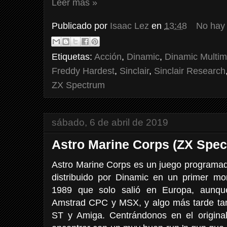
Leer más »
Publicado por
Isaac Lez
en
13:48
No hay
Etiquetas:
Acción
,
Dinamic
,
Dinamic Multim
Freddy Hardest
,
Sinclair
,
Sinclair Research
ZX Spectrum
sábado, 6 de abril de 2019
Astro Marine Corps (ZX Spec
Astro Marine Corps es un juego programad
distribuido por Dinamic en un primer 
1989 que solo salió en Europa, aunqu
Amstrad CPC y MSX, y algo más tarde ta
ST y Amiga. Centrándonos en el origin