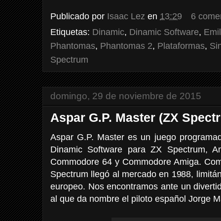
Publicado por
Isaac Lez
en
13:29
6 come
Etiquetas:
Dinamic
,
Dinamic Software
,
Emil
Phantomas
,
Phantomas 2
,
Plataformas
,
Sin
Spectrum
domingo, 29 de noviembre de 2015
Aspar G.P. Master (ZX Spect
Aspar G.P. Master es un juego programado
Dinamic Software para ZX Spectrum, A
Commodore 64 y Commodore Amiga. Como e
Spectrum llegó al mercado en 1988, limitá
europeo. Nos encontramos ante un diverti
al que da nombre el piloto español Jorge M