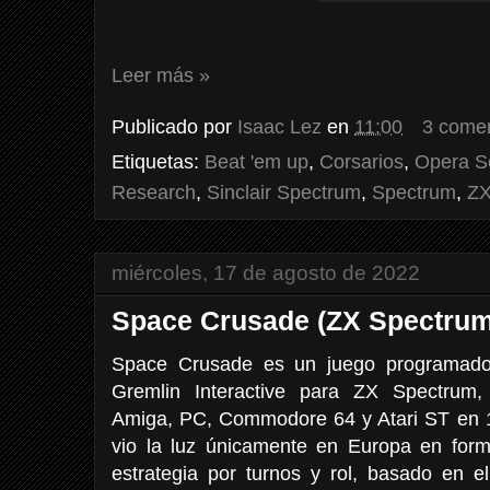
Leer más »
Publicado por
Isaac Lez
en
11:00
3 comen
Etiquetas:
Beat 'em up
,
Corsarios
,
Opera S
Research
,
Sinclair Spectrum
,
Spectrum
,
ZX
miércoles, 17 de agosto de 2022
Space Crusade (ZX Spectrum
Space Crusade es un juego programado, 
Gremlin Interactive para ZX Spectru
Amiga, PC, Commodore 64 y Atari ST en 
vio la luz únicamente en Europa en fo
estrategia por turnos y rol, basado en e