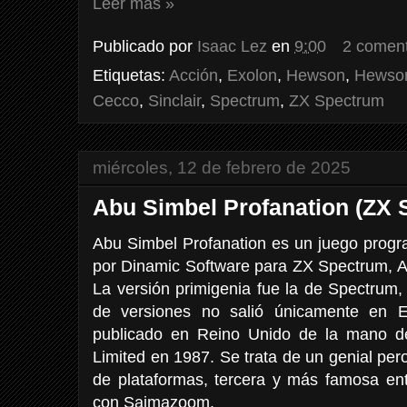
Leer más »
Publicado por
Isaac Lez
en
9:00
2 coment
Etiquetas:
Acción
,
Exolon
,
Hewson
,
Hewson
Cecco
,
Sinclair
,
Spectrum
,
ZX Spectrum
miércoles, 12 de febrero de 2025
Abu Simbel Profanation (ZX 
Abu Simbel Profanation es un juego progra
por Dinamic Software para ZX Spectrum,
La versión primigenia fue la de Spectrum,
de versiones no salió únicamente en 
publicado en Reino Unido de la mano d
Limited en 1987. Se trata de un genial per
de plataformas, tercera y más famosa ent
con Saimazoom.