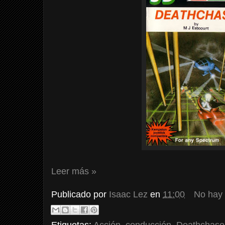
Leer más »
Publicado por
Isaac Lez
en
11:00
No hay
Etiquetas:
Acción
,
conducción
,
Deathchase