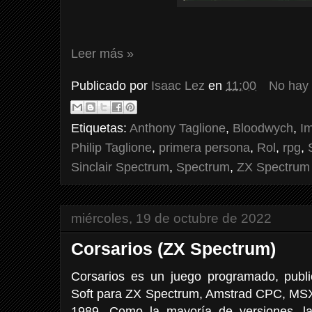
Leer más »
Publicado por
Isaac Lez
en
11:00
No hay
Etiquetas:
Anthony Taglione
,
Bloodwych
,
I
Philip Taglione
,
primera persona
,
Rol
,
rpg
,
Sinclair Spectrum
,
Spectrum
,
ZX Spectrum
miércoles, 19 de octubre de 2022
Corsarios (ZX Spectrum)
Corsarios es un juego programado, publi
Soft para ZX Spectrum, Amstrad CPC, M
1989. Como la mayoría de versiones, 