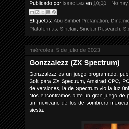
Publicado por
Isaac Lez
en
10:00
No hay
Etiquetas:
Abu Simbel Profanation
,
Dinami
Plataformas
,
Sinclair
,
Sinclair Research
,
Sp
miércoles, 5 de julio de 2023
Gonzzalezz (ZX Spectrum)
Gonzzalezz es un juego programado, publi
Soft para ZX Spectrum, Amstrad CPC, PC 
de versiones, la de Spectrum vio la luz 
Nos encontramos ante un gran juego de p
un mexicano de los de sombrero mexica
siesta.