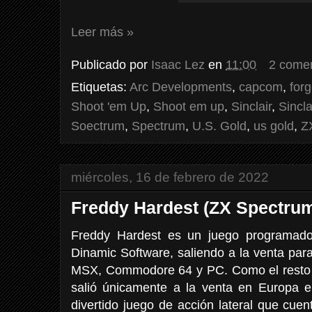
Leer más »
Publicado por
Isaac Lez
en
11:00
2 comen
Etiquetas:
Arc Developments
,
capcom
,
forg
Shoot 'em Up
,
Shoot em up
,
Sinclair
,
Sincl
Soectrum
,
Spectrum
,
U.S. Gold
,
us gold
,
Z
miércoles, 16 de febrero de 2022
Freddy Hardest (ZX Spectru
Freddy Hardest es un juego programado,
Dinamic Software, saliendo a la venta pa
MSX, Commodore 64 y PC. Como el resto 
salió únicamente a la venta en Europa
divertido juego de acción lateral que cue