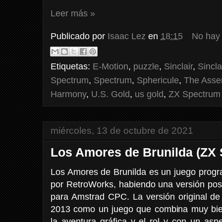
Leer más »
Publicado por
Isaac Lez
en
18:15
No hay
Etiquetas:
E-Motion
,
puzzle
,
Sinclair
,
Sincl
Spectrum
,
Spectrum
,
Sphericule
,
The Asse
Harmony
,
U.S. Gold
,
us gold
,
ZX Spectrum
miércoles, 13 de octubre de 2021
Los Amores de Brunilda (ZX
Los Amores de Brunilda es un juego progra
por RetroWorks, habiendo una versión pos
para Amstrad CPC. La versión original de
2013 como un juego que combina muy bien
la aventura gráfica y el rol y con un asp