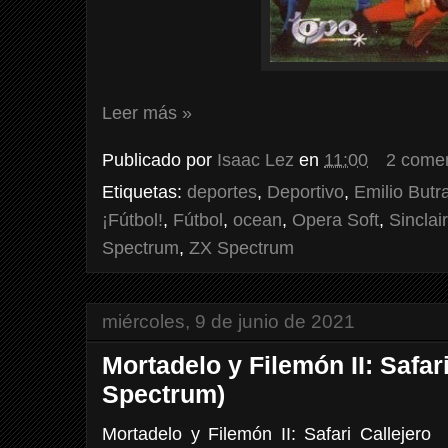
Leer más »
Publicado por
Isaac Lez
en
11:00
2 comen
Etiquetas:
deportes
,
Deportivo
,
Emilio But
¡Fútbol!
,
Fútbol
,
ocean
,
Opera Soft
,
Sinclair
Spectrum
,
ZX Spectrum
miércoles, 9 de junio de 2021
Mortadelo y Filemón II: Safar
Spectrum)
Mortadelo y Filemón II: Safari Callejer