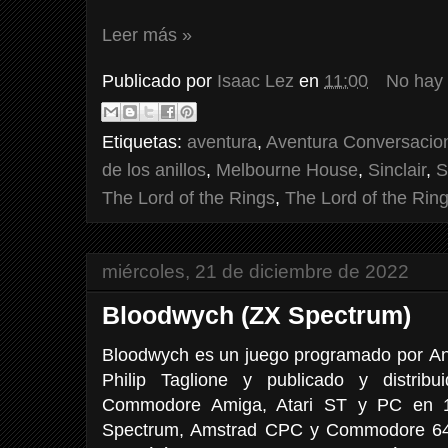
Leer más »
Publicado por
Isaac Lez
en
11:00
No hay
Etiquetas:
aventura
,
Aventura Conversacio
de los anillos
,
Melbourne House
,
Sinclair
,
S
The Lord of the Rings
,
The Lord of the Ri
miércoles, 21 de diciembre de 2022
Bloodwych (ZX Spectrum)
Bloodwych es un juego programado por An
Philip Taglione y publicado y distri
Commodore Amiga, Atari ST y PC en 1
Spectrum, Amstrad CPC y Commodore 64.