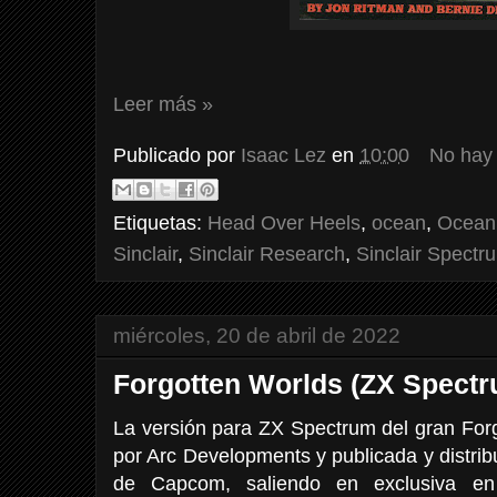
Leer más »
Publicado por
Isaac Lez
en
10:00
No hay
Etiquetas:
Head Over Heels
,
ocean
,
Ocean
Sinclair
,
Sinclair Research
,
Sinclair Spectr
miércoles, 20 de abril de 2022
Forgotten Worlds (ZX Spectr
La versión para ZX Spectrum del gran For
por Arc Developments y publicada y distrib
de Capcom, saliendo en exclusiva e