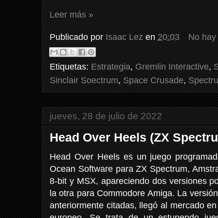
Leer más »
Publicado por
Isaac Lez
en
20:03
No hay
Etiquetas:
Estrategia
,
Gremlin Interactive
,
S
Sinclair Soectrum
,
Space Crusade
,
Spectr
jueves, 28 de julio de 2022
Head Over Heels (ZX Spectr
Head Over Heels es un juego programado,
Ocean Software para ZX Spectrum, Amstr
8-bit y MSX, apareciendo dos versiones po
la otra para Commodore Amiga. La versión 
anteriormente citadas, llegó al mercado e
europeo. Se trata de un estupendo jue