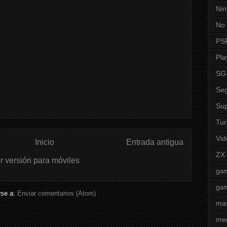
Nin
No 
PS
Pla
SG
Seg
Sup
Tur
Vid
Inicio
Entrada antigua
ZX
r versión para móviles
ga
ga
rse a:
Enviar comentarios (Atom)
mas
me