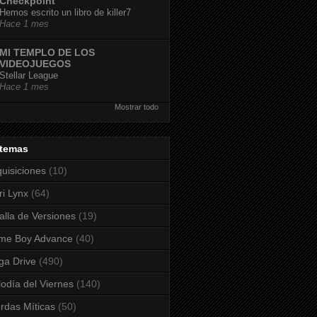
Checkpoint
Hemos escrito un libro de killer7
Hace 1 mes
MI TEMPLO DE LOS
VIDEOJUEGOS
Stellar League
Hace 1 mes
Mostrar todo
stemas
uisiciones
(10)
ri Lynx
(64)
alla de Versiones
(19)
me Boy Advance
(40)
a Drive
(490)
odía del Viernes
(140)
rdas Míticas
(50)