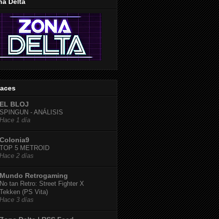
na Delta
laces
EL BLOJ
SPINGUN - ANÁLISIS
Hace 1 día
Colonia9
TOP 5 METROID
Hace 2 días
Mundo Retrogaming
No tan Retro: Street Fighter X
Tekken (PS Vita)
Hace 3 días