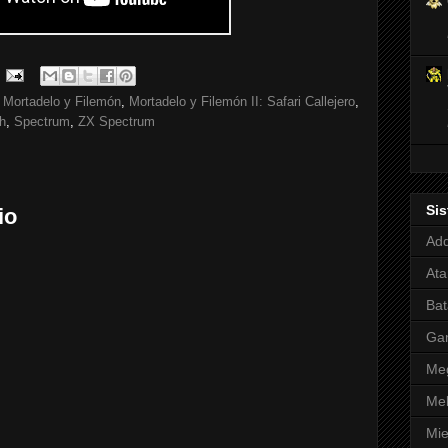
,
Mortadelo y Filemón
,
Mortadelo y Filemón II: Safari Callejero
,
h
,
Spectrum
,
ZX Spectrum
Si
io
Adq
Ata
Bat
Ga
Meg
Mel
Mie