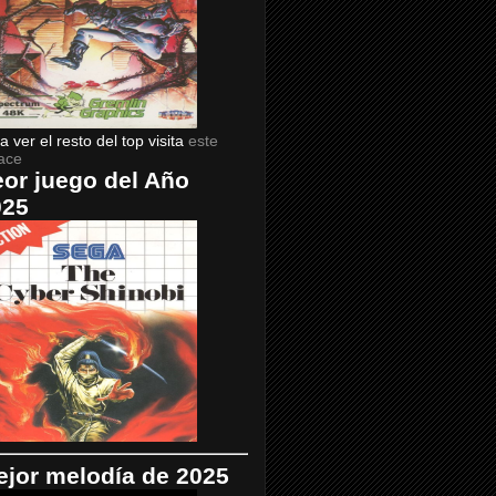
a ver el resto del top visita
este
ace
or juego del Año
025
jor melodía de 2025