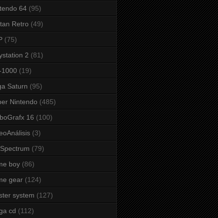
tendo 64
(95)
tan Retro
(49)
P
(75)
ystation 2
(81)
-1000
(19)
a Saturn
(95)
er Nintendo
(485)
boGrafx 16
(100)
eoAnálisis
(3)
 Spectrum
(79)
me boy
(86)
me gear
(124)
ter system
(127)
ga cd
(112)