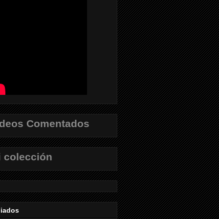
ídeos Comentados
 colección
liados