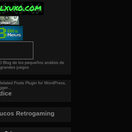
dice
rucos Retrogaming