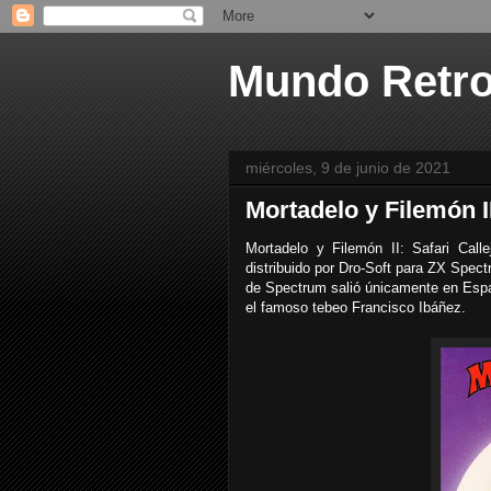
Mundo Retr
miércoles, 9 de junio de 2021
Mortadelo y Filemón I
Mortadelo y Filemón II: Safari Cal
distribuido por Dro-Soft para ZX Spe
de Spectrum salió únicamente en Espa
el famoso tebeo Francisco Ibáñez.