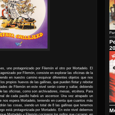
Par
enl
Pe
2
es, uno protagonizado por Filemón el otro por Mortadelo. El
otagonizado por Filemón, consiste en explorar las oficinas de la
biendo en nuestro camino esquivar diferentes objetos que nos
os propios huevos de las gallinas, que pueden flotar y rebotar
idades de Filemón en este nivel serán correr y saltar, debiendo
de las oficinas, como son archivadores, mesas, etcétera. Para
 final de cada pasillo habrá un ascensor. Una vez atrapado un
de nos espera Mortadelo, teniendo en cuenta que cuantos más
drán las cosas, siendo un total de 8 las gallinas que tenemos
Me
uego está protagonizada por Mortadelo. En este nivel debemos
orque Mortadelo y Filemón cocinaron los pollos que cazaron, en