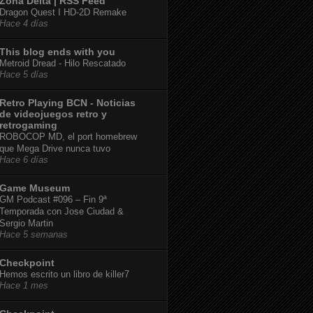
Zona Delta | RSS Feed
Dragon Quest I HD-2D Remake
Hace 4 días
This blog ends with you
Metroid Dread - Hilo Rescatado
Hace 5 días
Retro Playing BCN - Noticias
de videojuegos retro y
retrogaming
ROBOCOP MD, el port homebrew
que Mega Drive nunca tuvo
Hace 6 días
Game Museum
GM Podcast #096 – Fin 9ª
Temporada con Jose Ciudad &
Sergio Martin
Hace 5 semanas
Checkpoint
Hemos escrito un libro de killer7
Hace 1 mes