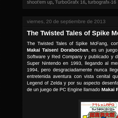
shoot'em up
,
TurboGrafx 16
,
turbografx-16
viernes, 20 de septiembre de 2013
The Twisted Tales of Spike 
The Twisted Tales of Spike McFang, c
Makai Taisen! Dorabochan
, es un juego
Software y Red Company y publicado y dis
Super Nintendo en 1993, llegando al me
1994, pero desgraciadamente nunca lleg
entretenida aventura con vista cenital q
Legend of Zelda y por su aspecto desenf
de un juego de PC Engine llamado
Makai 