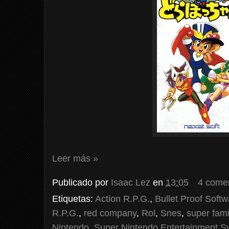
Leer más »
Publicado por
Isaac Lez
en
13:05
4 come
Etiquetas:
Action R.P.G.
,
Bullet Proof Softw
R.P.G.
,
red company
,
Rol
,
Snes
,
super fam
Nintendo
,
Super Nintendo Entertainment S