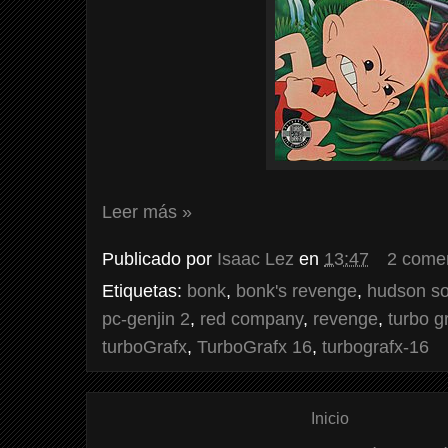
Leer más »
Publicado por
Isaac Lez
en
13:47
2 come
Etiquetas:
bonk
,
bonk's revenge
,
hudson so
pc-genjin 2
,
red company
,
revenge
,
turbo g
turboGrafx
,
TurboGrafx 16
,
turbografx-16
Inicio