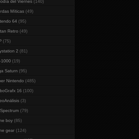
odía del Viernes
(140)
rdas Míticas
(49)
tendo 64
(95)
tan Retro
(49)
P
(75)
ystation 2
(81)
-1000
(19)
a Saturn
(95)
er Nintendo
(485)
boGrafx 16
(100)
eoAnálisis
(3)
 Spectrum
(79)
me boy
(85)
me gear
(124)