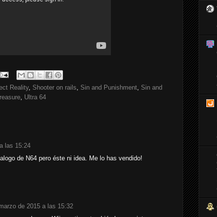
ect Reality
,
Shooter on rails
,
Sin and Punishment
,
Sin and
treasure
,
Ultra 64
a las 15:24
alogo de N64 pero éste ni idea. Me lo has vendido!
marzo de 2015 a las 15:32