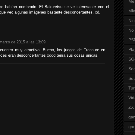
Mel
 me habían nombrado. El Bakuretsu se ve interesante con el
Mie
que veo algunas imágenes bastante desconcertantes, xd.
Nin
No 
PS
marzo de 2015 a las 13:09
Pla
cuentro muy atractivo. Bueno, los juegos de Treasure en
eces eran desconcertantes xddd tenía sus cosas únicas.
SG
Seg
Sup
Tur
Vid
ZX
ga
ga