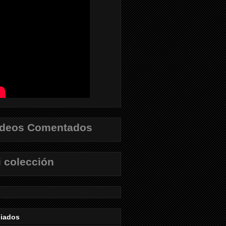
ídeos Comentados
 colección
liados