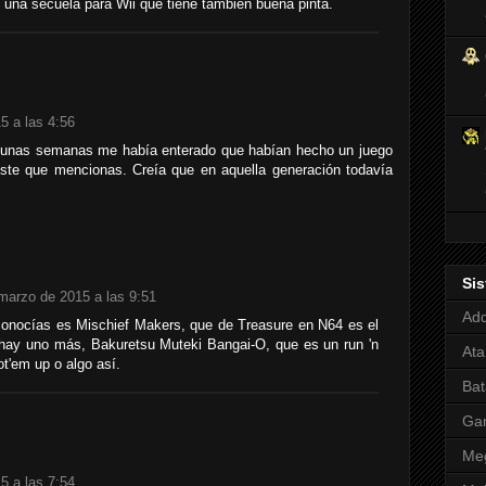
una secuela para Wii que tiene también buena pinta.
5 a las 4:56
e unas semanas me había enterado que habían hecho un juego
ste que mencionas. Creía que en aquella generación todavía
Si
marzo de 2015 a las 9:51
Adq
onocías es Mischief Makers, que de Treasure en N64 es el
ay uno más, Bakuretsu Muteki Bangai-O, que es un run 'n
Ata
t'em up o algo así.
Bat
Ga
Meg
5 a las 7:54