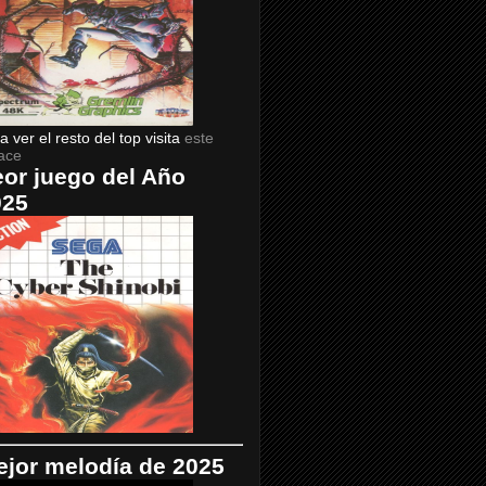
a ver el resto del top visita
este
ace
or juego del Año
025
jor melodía de 2025