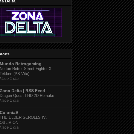
na Delta
laces
Mundo Retrogaming
No tan Retro: Street Fighter X
Tekken (PS Vita)
Hace 1 día
Zona Delta | RSS Feed
Dragon Quest I HD-2D Remake
Hace 1 día
Colonia9
THE ELDER SCROLLS IV:
OBLIVION
Hace 1 día