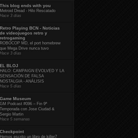
This blog ends with you
Metroid Dread - Hilo Rescatado
Hace 3 días
Retro Playing BCN - Noticias
de videojuegos retro y
retrogaming
ROBOCOP MD, el port homebrew
que Mega Drive nunca tuvo
Hace 3 días
EL BLOJ
HALO: CAMPAIGN EVOLVED Y LA
SENSACIÓN DE FALSA
NOSTALGIA - ANÁLISIS
Hace 5 días
Game Museum
GM Podcast #096 – Fin 9ª
Temporada con Jose Ciudad &
Sergio Martin
Hace 5 semanas
Checkpoint
Hemos escrito un libro de killer7