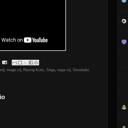
and
,
mega cd
,
Racing Aces
,
Sega
,
sega cd
,
Simulador
io