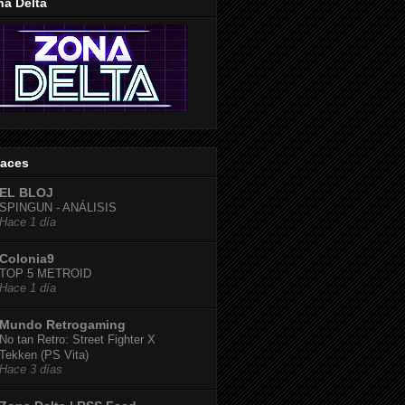
na Delta
laces
EL BLOJ
SPINGUN - ANÁLISIS
Hace 1 día
Colonia9
TOP 5 METROID
Hace 1 día
Mundo Retrogaming
No tan Retro: Street Fighter X
Tekken (PS Vita)
Hace 3 días