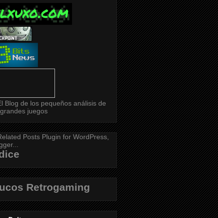
dice
rucos Retrogaming