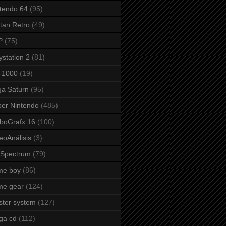
tendo 64
(95)
tan Retro
(49)
P
(75)
ystation 2
(81)
-1000
(19)
a Saturn
(95)
er Nintendo
(485)
boGrafx 16
(100)
eoAnálisis
(3)
 Spectrum
(79)
me boy
(86)
me gear
(124)
ter system
(127)
ga cd
(112)