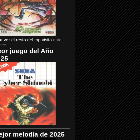
a ver el resto del top visita
este
ace
or juego del Año
025
jor melodía de 2025