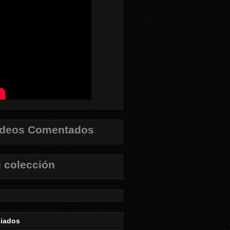
ídeos Comentados
 colección
liados