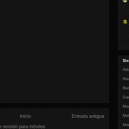
Si
Adq
Ata
Bat
Ga
Meg
Mel
Inicio
Entrada antigua
Mie
r versión para móviles