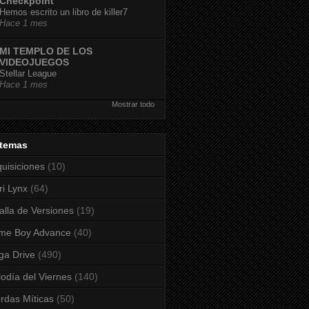
Checkpoint
Hemos escrito un libro de killer7
Hace 1 mes
MI TEMPLO DE LOS
VIDEOJUEGOS
Stellar League
Hace 1 mes
Mostrar todo
stemas
uisiciones
(10)
ri Lynx
(64)
alla de Versiones
(19)
me Boy Advance
(40)
a Drive
(490)
odía del Viernes
(140)
rdas Míticas
(50)