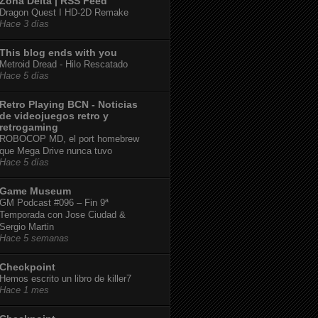
Zona Delta | RSS Feed
Dragon Quest I HD-2D Remake
Hace 3 días
This blog ends with you
Metroid Dread - Hilo Rescatado
Hace 5 días
Retro Playing BCN - Noticias
de videojuegos retro y
retrogaming
ROBOCOP MD, el port homebrew
que Mega Drive nunca tuvo
Hace 5 días
Game Museum
GM Podcast #096 – Fin 9ª
Temporada con Jose Ciudad &
Sergio Martin
Hace 5 semanas
Checkpoint
Hemos escrito un libro de killer7
Hace 1 mes