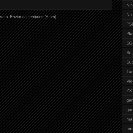
Nin
No 
rse a:
Enviar comentarios (Atom)
PS
Pla
SG
Seg
Sup
Tur
Vid
ZX
ga
ga
mas
me