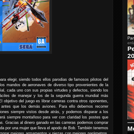
Par
enl
Pe
2
ara elegir, siendo todos ellos parodias de famosos pilotos del
 los mandos de aeronaves de diverso tipo provenientes de la
al, cada uno con sus propias virtudes y defectos, siendo los
áciles de manejar y los de la segunda guerra mundial más
 objetivo del juego es librar carreras contra otros oponentes,
 antes que los demás aviones. Para ello debemos recorrer
aviones siempre vistos desde atrás, y podemos disparar a los
 será siempre montañoso para ver con claridad los postes que
as. Gracias al dinero ganado en las carreras podemos comprar
Me
ada por una mujer que lleva el apodo de Bob. También tenemos
mprar mejores armamentos y piezas con mejores parámetros,