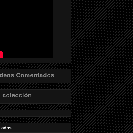
ídeos Comentados
 colección
liados