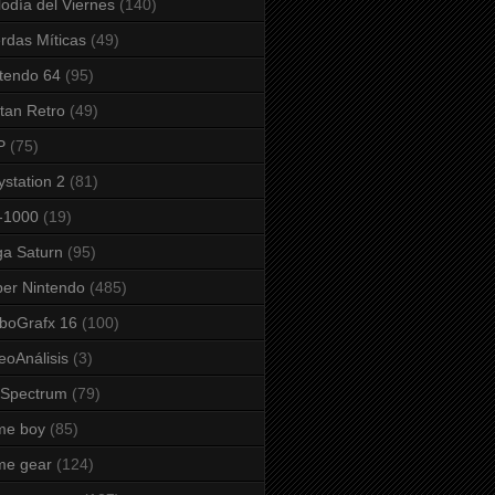
odía del Viernes
(140)
rdas Míticas
(49)
tendo 64
(95)
tan Retro
(49)
P
(75)
ystation 2
(81)
-1000
(19)
a Saturn
(95)
er Nintendo
(485)
boGrafx 16
(100)
eoAnálisis
(3)
 Spectrum
(79)
me boy
(85)
me gear
(124)