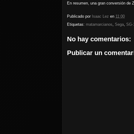
En resumen, una gran conversión de 
Publicado por
Isaac Lez
en
11:00
Etiquetas:
matamarcianos
,
Sega
,
SG-
No hay comentarios:
Publicar un comentar