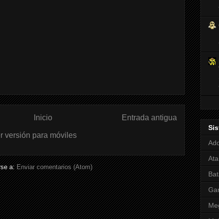
Inicio
Entrada antigua
Si
r versión para móviles
Adq
Ata
rse a:
Enviar comentarios (Atom)
Bat
Ga
Meg