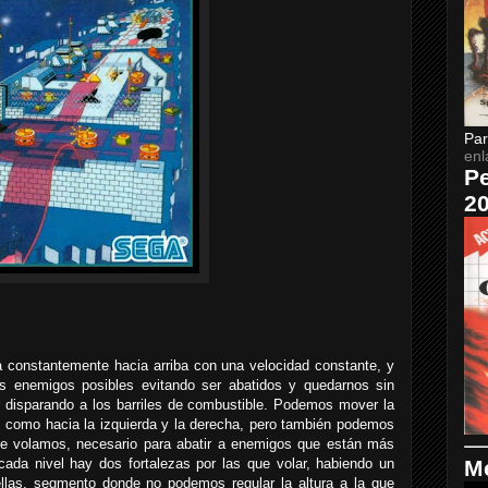
Par
enl
Pe
2
 constantemente hacia arriba con una velocidad constante, y
los enemigos posibles evitando ser abatidos y quedarnos sin
r disparando a los barriles de combustible. Podemos mover la
í como hacia la izquierda y la derecha, pero también podemos
que volamos, necesario para abatir a enemigos que están más
Me
ada nivel hay dos fortalezas por las que volar, habiendo un
ellas, segmento donde no podemos regular la altura a la que