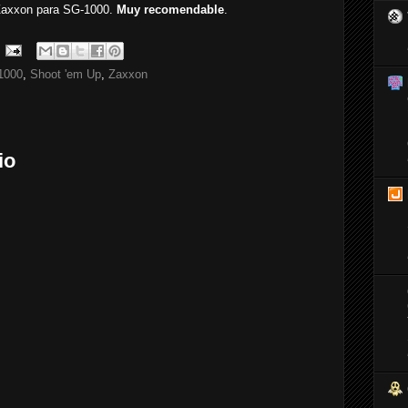
Zaxxon para SG-1000.
Muy recomendable
.
1000
,
Shoot 'em Up
,
Zaxxon
io