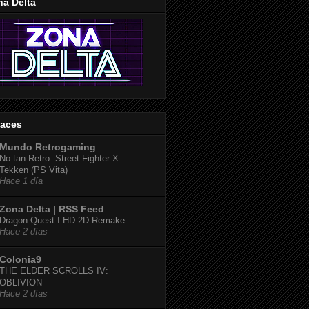
na Delta
laces
Mundo Retrogaming
No tan Retro: Street Fighter X
Tekken (PS Vita)
Hace 1 día
Zona Delta | RSS Feed
Dragon Quest I HD-2D Remake
Hace 2 días
Colonia9
THE ELDER SCROLLS IV:
OBLIVION
Hace 2 días