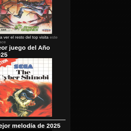
a ver el resto del top visita
este
ace
or juego del Año
025
jor melodía de 2025