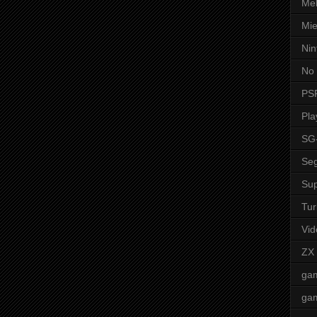
Mel
Mie
Nin
No 
PS
Pla
SG
Seg
Sup
Tur
Vid
ZX
ga
ga