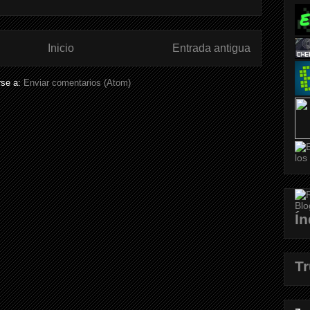
Inicio
Entrada antigua
rse a:
Enviar comentarios (Atom)
Ín
T