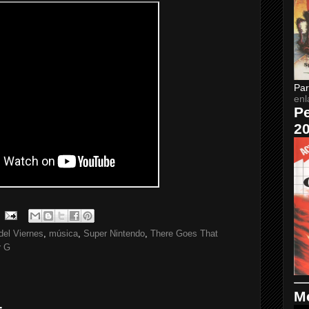
Par
enl
Pe
2
del Viernes
,
música
,
Super Nintendo
,
There Goes That
r G
Me