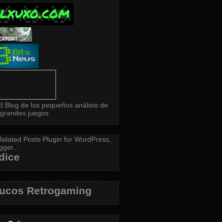
dice
rucos Retrogaming