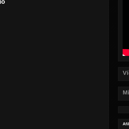
io
V
Mi
Afi