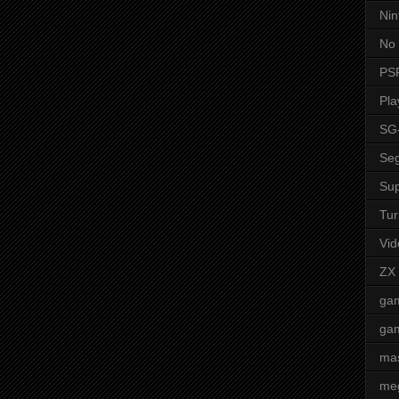
Nin
No 
PS
Pla
SG
Seg
Sup
Tur
Vid
ZX
ga
ga
mas
me