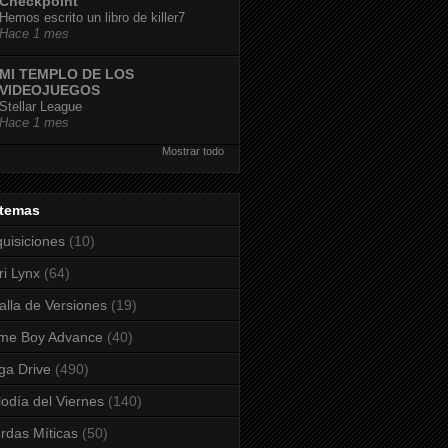
Checkpoint
Hemos escrito un libro de killer7
Hace 1 mes
MI TEMPLO DE LOS
VIDEOJUEGOS
Stellar League
Hace 1 mes
Mostrar todo
stemas
uisiciones
(10)
ri Lynx
(64)
alla de Versiones
(19)
me Boy Advance
(40)
a Drive
(490)
odía del Viernes
(140)
rdas Míticas
(50)