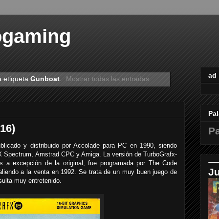
ogaming
ad
a etiqueta
Gunboat
.
Mostrar todas las entradas
Pal
16)
Pa
licado y distribuido por Accolade para PC en 1990, siendo
ZX Spectrum, Amstrad CPC y Amiga. La versión de TurboGrafx-
nes a excepción de la original, fue programada por The Code
J
liendo a la venta en 1992. Se trata de un muy buen juego de
ulta muy entretenido.