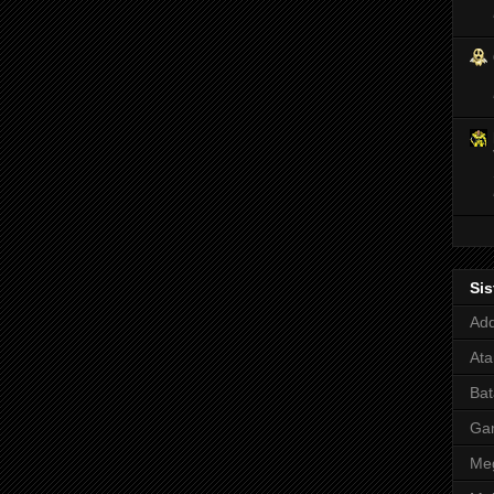
Si
Adq
Ata
Bat
Ga
Meg