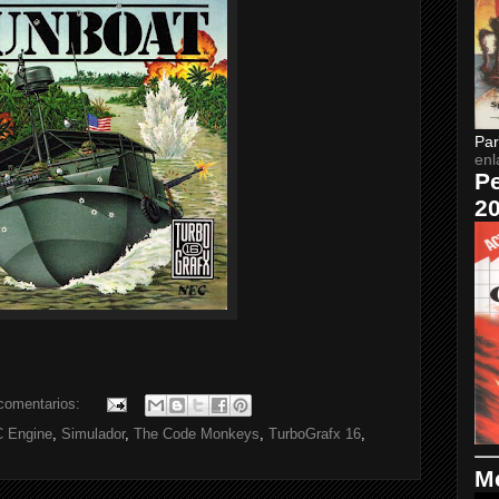
Par
enl
Pe
2
comentarios:
 Engine
,
Simulador
,
The Code Monkeys
,
TurboGrafx 16
,
Me