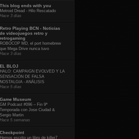
This blog ends with you
Metroid Dread - Hilo Rescatado
Hace 3 días
Retro Playing BCN - Noticias
de videojuegos retro y
retrogaming
ROBOCOP MD, el port homebrew
que Mega Drive nunca tuvo
Hace 3 días
EL BLOJ
HALO: CAMPAIGN EVOLVED Y LA
SENSACIÓN DE FALSA
NOSTALGIA - ANÁLISIS
Hace 5 días
Game Museum
GM Podcast #096 – Fin 9ª
Temporada con Jose Ciudad &
Sergio Martin
Hace 5 semanas
Checkpoint
Hemos escrito un libro de killer7