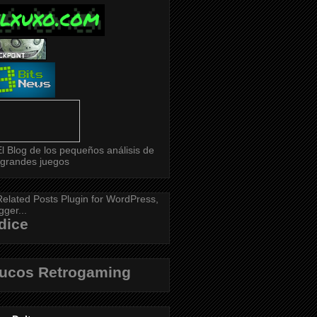
dice
rucos Retrogaming