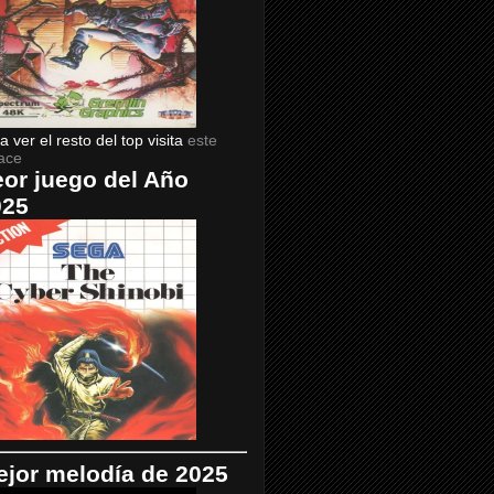
a ver el resto del top visita
este
ace
or juego del Año
025
jor melodía de 2025