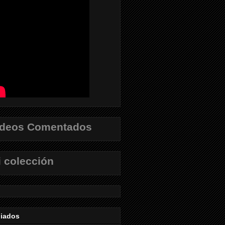
ídeos Comentados
 colección
liados