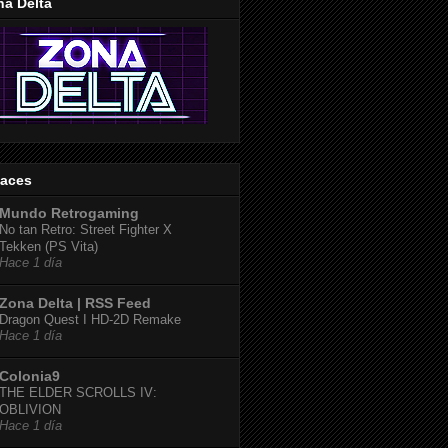
na Delta
laces
Mundo Retrogaming
No tan Retro: Street Fighter X
Tekken (PS Vita)
Hace 1 día
Zona Delta | RSS Feed
Dragon Quest I HD-2D Remake
Hace 1 día
Colonia9
THE ELDER SCROLLS IV:
OBLIVION
Hace 1 día