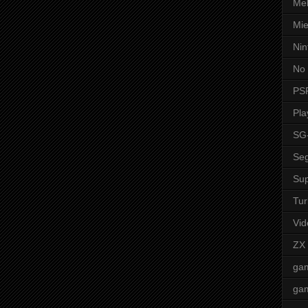
Mel
Mie
Nin
No 
PS
Pla
SG
Seg
Sup
Tur
Vid
ZX
ga
ga