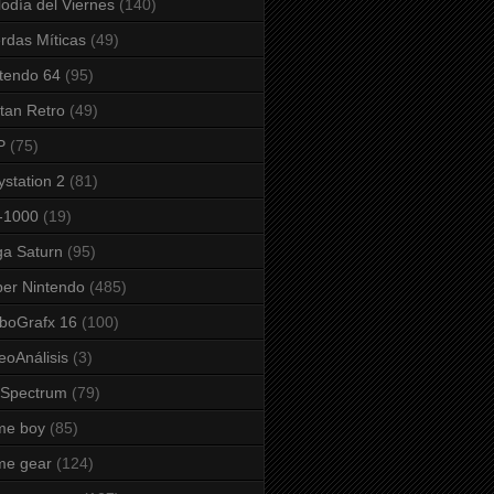
odía del Viernes
(140)
rdas Míticas
(49)
tendo 64
(95)
tan Retro
(49)
P
(75)
ystation 2
(81)
-1000
(19)
a Saturn
(95)
er Nintendo
(485)
boGrafx 16
(100)
eoAnálisis
(3)
 Spectrum
(79)
me boy
(85)
me gear
(124)