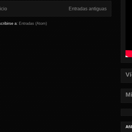
icio
Entradas antiguas
cribirse a:
Entradas (Atom)
V
Mi
Afi