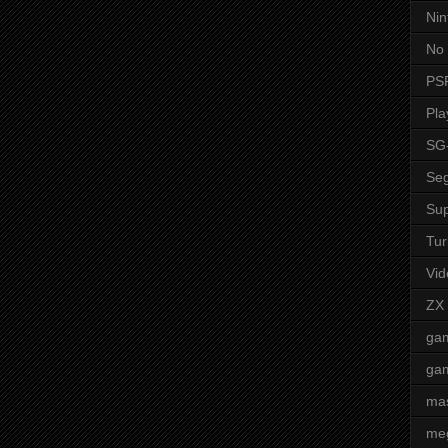
Nin
No 
PS
Pla
SG
Seg
Sup
Tur
Vid
ZX
ga
ga
mas
me