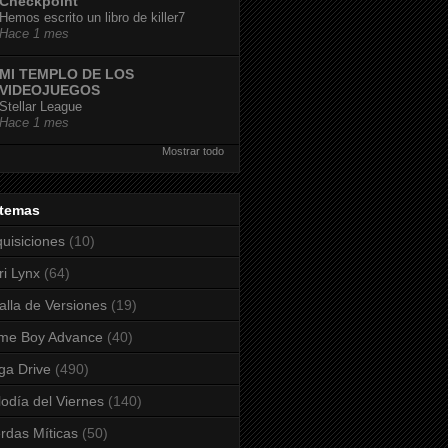
Checkpoint
Hemos escrito un libro de killer7
Hace 1 mes
MI TEMPLO DE LOS
VIDEOJUEGOS
Stellar League
Hace 1 mes
Mostrar todo
stemas
uisiciones
(10)
ri Lynx
(64)
alla de Versiones
(19)
me Boy Advance
(40)
a Drive
(490)
odía del Viernes
(140)
rdas Míticas
(50)