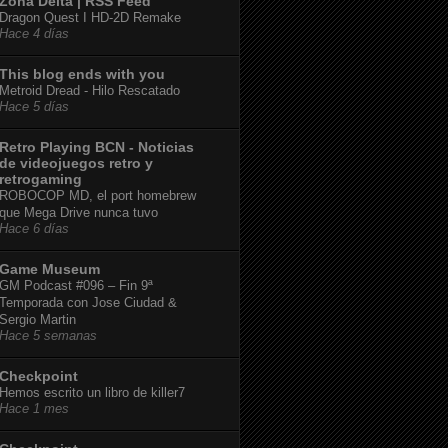
Zona Delta | RSS Feed
Dragon Quest I HD-2D Remake
Hace 4 días
This blog ends with you
Metroid Dread - Hilo Rescatado
Hace 5 días
Retro Playing BCN - Noticias
de videojuegos retro y
retrogaming
ROBOCOP MD, el port homebrew
que Mega Drive nunca tuvo
Hace 6 días
Game Museum
GM Podcast #096 – Fin 9ª
Temporada con Jose Ciudad &
Sergio Martin
Hace 5 semanas
Checkpoint
Hemos escrito un libro de killer7
Hace 1 mes