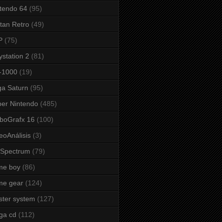
tendo 64
(95)
tan Retro
(49)
P
(75)
ystation 2
(81)
-1000
(19)
a Saturn
(95)
er Nintendo
(485)
boGrafx 16
(100)
eoAnálisis
(3)
 Spectrum
(79)
me boy
(86)
me gear
(124)
ter system
(127)
ga cd
(112)