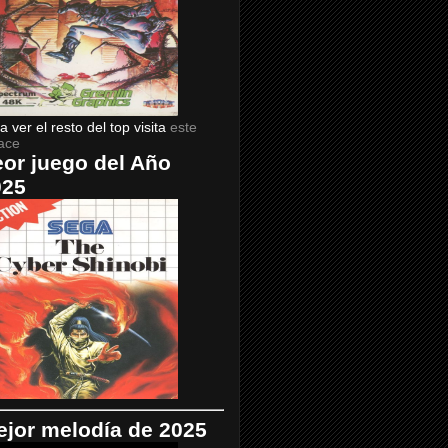
a ver el resto del top visita
este
ace
or juego del Año
025
jor melodía de 2025