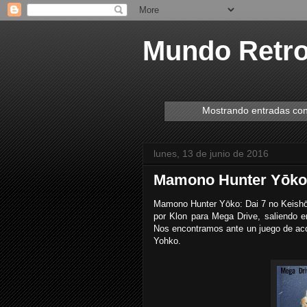
Mundo Retr
Mostrando entradas con
lunes, 13 de junio de 2016
Mamono Hunter Yōko:
Mamono Hunter Yōko: Dai 7 no Keishō 
por Klon para Mega Drive, saliendo 
Nos encontramos ante un juego de acc
Yohko.