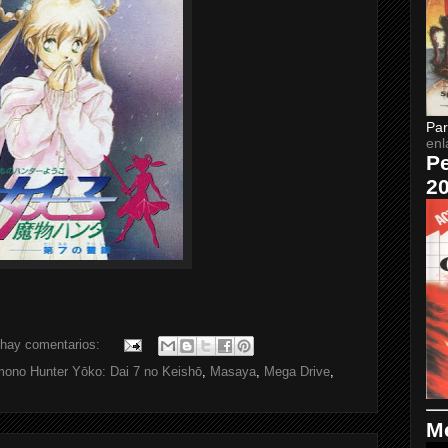
Par
enl
Pe
2
hay comentarios:
ono Hunter Yōko: Dai 7 no Keishō
,
Masaya
,
Mega Drive
,
Me