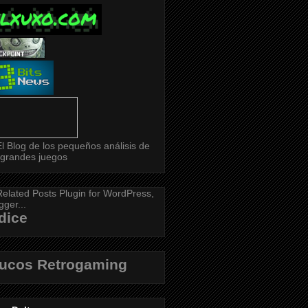
dice
rucos Retrogaming