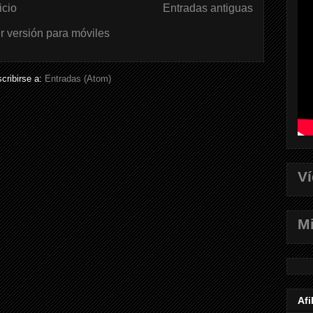
icio
Entradas antiguas
r versión para móviles
cribirse a:
Entradas (Atom)
V
Mi
Afi