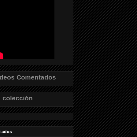
ídeos Comentados
 colección
liados