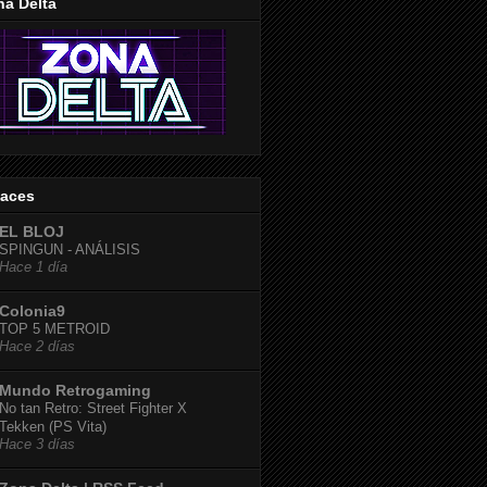
na Delta
laces
EL BLOJ
SPINGUN - ANÁLISIS
Hace 1 día
Colonia9
TOP 5 METROID
Hace 2 días
Mundo Retrogaming
No tan Retro: Street Fighter X
Tekken (PS Vita)
Hace 3 días