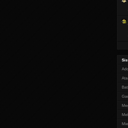
Si
Adq
Ata
Bat
Ga
Meg
Mel
Mie