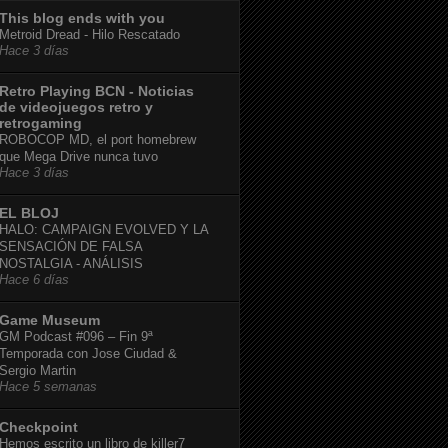
This blog ends with you
Metroid Dread - Hilo Rescatado
Hace 3 días
Retro Playing BCN - Noticias
de videojuegos retro y
retrogaming
ROBOCOP MD, el port homebrew
que Mega Drive nunca tuvo
Hace 3 días
EL BLOJ
HALO: CAMPAIGN EVOLVED Y LA
SENSACIÓN DE FALSA
NOSTALGIA - ANÁLISIS
Hace 6 días
Game Museum
GM Podcast #096 – Fin 9ª
Temporada con Jose Ciudad &
Sergio Martin
Hace 5 semanas
Checkpoint
Hemos escrito un libro de killer7