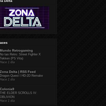
na Delta
laces
Mundo Retrogaming
No tan Retro: Street Fighter X
Tekken (PS Vita)
Hace 1 día
Zona Delta | RSS Feed
Dragon Quest I HD-2D Remake
Hace 1 día
Colonia9
THE ELDER SCROLLS IV:
OBLIVION
Hace 1 día