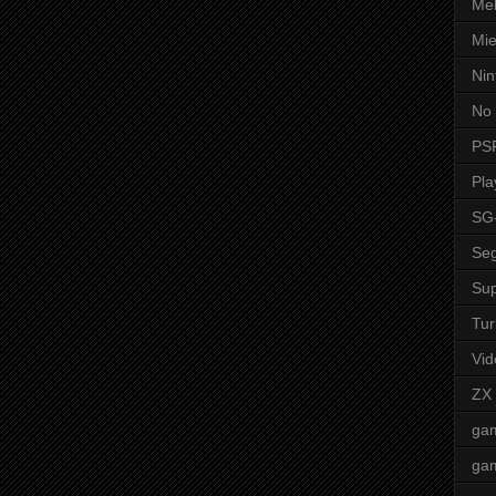
Mel
Mie
Nin
No 
PS
Pla
SG
Seg
Sup
Tur
Vid
ZX
ga
ga