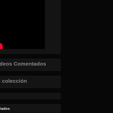
ídeos Comentados
 colección
liados