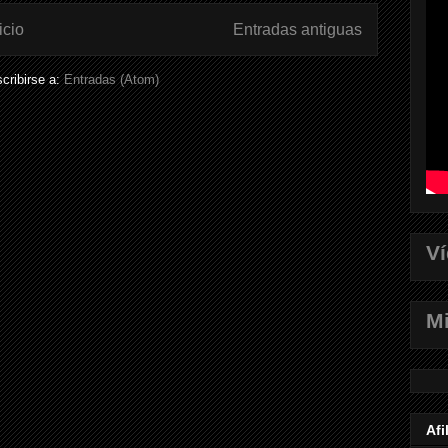
icio
Entradas antiguas
cribirse a:
Entradas (Atom)
V
Mi
Afi