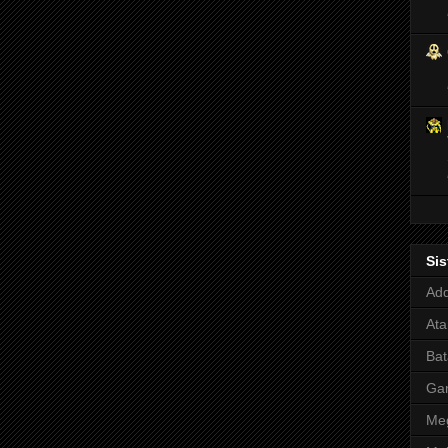
Si
Adq
Ata
Bat
Ga
Meg