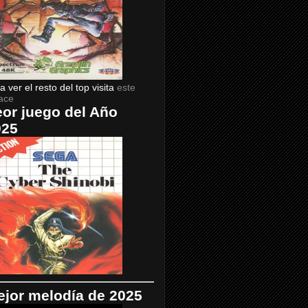
a ver el resto del top visita
este
ace
or juego del Año
025
jor melodía de 2025