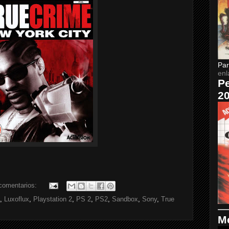
Par
enl
Pe
2
comentarios:
,
Luxoflux
,
Playstation 2
,
PS 2
,
PS2
,
Sandbox
,
Sony
,
True
Me