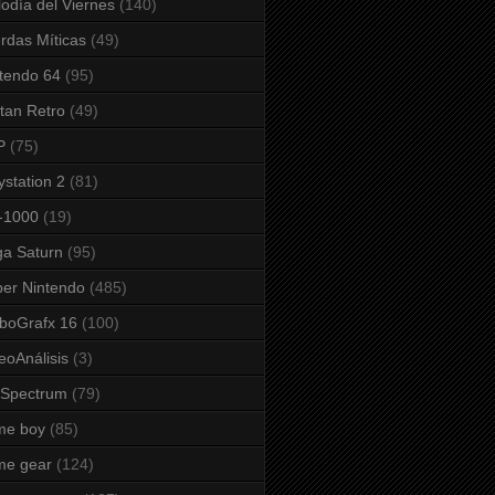
odía del Viernes
(140)
rdas Míticas
(49)
tendo 64
(95)
tan Retro
(49)
P
(75)
ystation 2
(81)
-1000
(19)
a Saturn
(95)
er Nintendo
(485)
boGrafx 16
(100)
eoAnálisis
(3)
 Spectrum
(79)
me boy
(85)
me gear
(124)