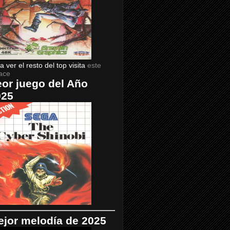
a ver el resto del top visita
este
ace
or juego del Año
025
jor melodía de 2025