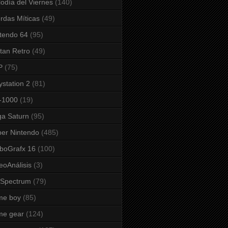
odía del Viernes
(140)
rdas Míticas
(49)
tendo 64
(95)
tan Retro
(49)
P
(75)
ystation 2
(81)
-1000
(19)
a Saturn
(95)
er Nintendo
(485)
boGrafx 16
(100)
eoAnálisis
(3)
 Spectrum
(79)
me boy
(85)
me gear
(124)