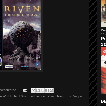
Par
enl
Pe
2
comentarios:
n Worlds
,
Red Orb Entertainment
,
Riven
,
Riven: The Sequel
Me