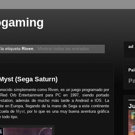
ogaming
ad
la etiqueta
Riven
.
Mostrar todas las entradas
Pal
Myst (Sega Saturn)
Pa
conocido simplemente como Riven, es un juego programado por
r Red Orb Entertainment para PC en 1997, siendo portado
ystation, además de mucho más tarde a Android e IOS. La
J
te en Europa, llegando de la mano de Sega a este continente
ecuela de
Myst
, por lo que es una muy buena aventura gráfica
 todo tipo.