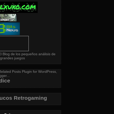
dice
rucos Retrogaming