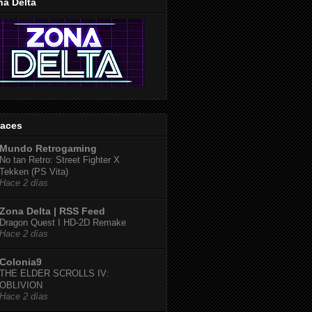
na Delta
laces
Mundo Retrogaming
No tan Retro: Street Fighter X
Tekken (PS Vita)
Hace 2 días
Zona Delta | RSS Feed
Dragon Quest I HD-2D Remake
Hace 2 días
Colonia9
THE ELDER SCROLLS IV:
OBLIVION
Hace 2 días