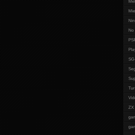
Mel
Mie
Nin
No 
PS
Pla
SG
Seg
Sup
Tur
Vid
ZX
ga
ga