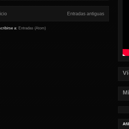
icio
Entradas antiguas
cribirse a:
Entradas (Atom)
V
Mi
Afi