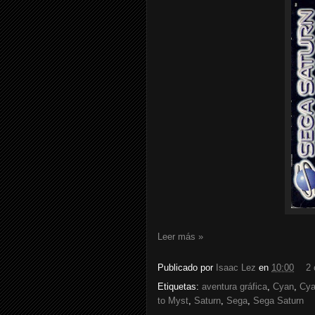
Leer más »
Publicado por
Isaac Lez
en
10:00
2 
Etiquetas:
aventura gráfica
,
Cyan
,
Cya
to Myst
,
Saturn
,
Sega
,
Sega Saturn