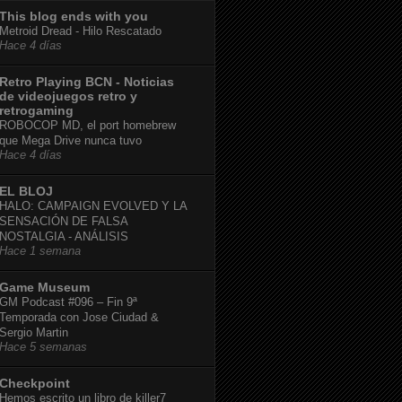
This blog ends with you
Metroid Dread - Hilo Rescatado
Hace 4 días
Retro Playing BCN - Noticias
de videojuegos retro y
retrogaming
ROBOCOP MD, el port homebrew
que Mega Drive nunca tuvo
Hace 4 días
EL BLOJ
HALO: CAMPAIGN EVOLVED Y LA
SENSACIÓN DE FALSA
NOSTALGIA - ANÁLISIS
Hace 1 semana
Game Museum
GM Podcast #096 – Fin 9ª
Temporada con Jose Ciudad &
Sergio Martin
Hace 5 semanas
Checkpoint
Hemos escrito un libro de killer7