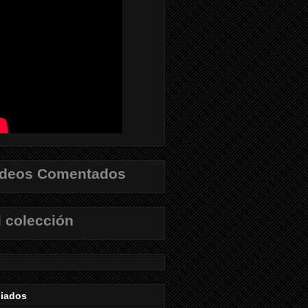
ídeos Comentados
 colección
liados