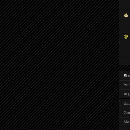
Si
Adq
Ata
Bat
Ga
Meg