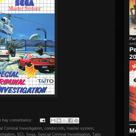
Par
enl
Pe
2
o hay comentarios:
l Criminal Investigation
,
conducción
,
master system
,
Me
stigation
,
SCI
,
Sega
,
Special Criminal Investigation
,
Taito