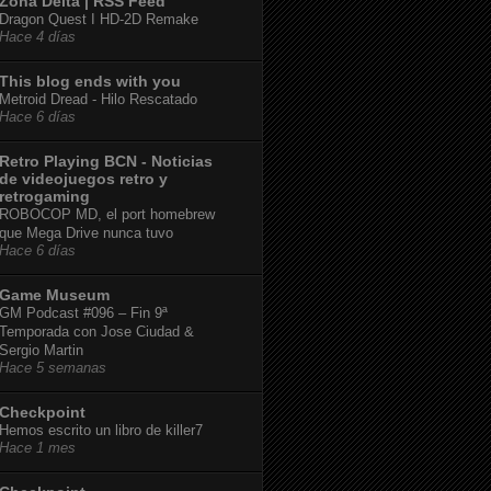
Zona Delta | RSS Feed
Dragon Quest I HD-2D Remake
Hace 4 días
This blog ends with you
Metroid Dread - Hilo Rescatado
Hace 6 días
Retro Playing BCN - Noticias
de videojuegos retro y
retrogaming
ROBOCOP MD, el port homebrew
que Mega Drive nunca tuvo
Hace 6 días
Game Museum
GM Podcast #096 – Fin 9ª
Temporada con Jose Ciudad &
Sergio Martin
Hace 5 semanas
Checkpoint
Hemos escrito un libro de killer7
Hace 1 mes