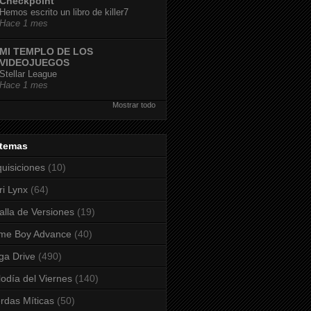
Checkpoint
Hemos escrito un libro de killer7
Hace 1 mes
MI TEMPLO DE LOS
VIDEOJUEGOS
Stellar League
Hace 1 mes
Mostrar todo
stemas
uisiciones
(10)
ri Lynx
(64)
alla de Versiones
(19)
me Boy Advance
(40)
a Drive
(490)
odía del Viernes
(140)
rdas Míticas
(50)