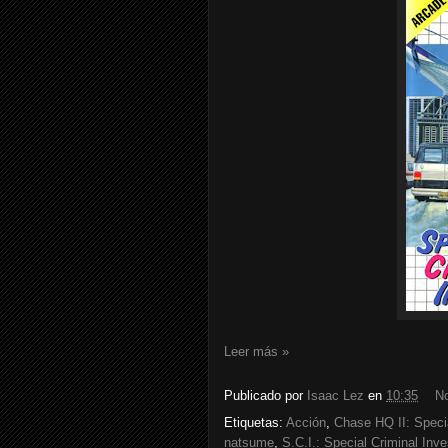
Leer más »
Publicado por
Isaac Lez
en
10:35
N
Etiquetas:
Acción
,
Chase HQ II: Specia
natsume
,
S.C.I.: Special Criminal Inve