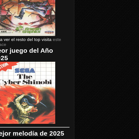
a ver el resto del top visita
este
ace
or juego del Año
025
jor melodía de 2025