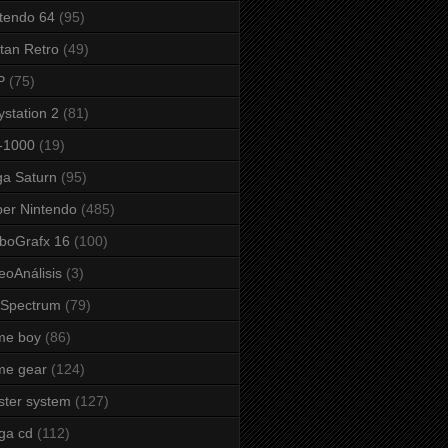
tendo 64
(95)
tan Retro
(49)
P
(75)
ystation 2
(81)
-1000
(19)
a Saturn
(95)
er Nintendo
(485)
boGrafx 16
(100)
eoAnálisis
(3)
 Spectrum
(79)
me boy
(86)
me gear
(124)
ter system
(127)
ga cd
(112)