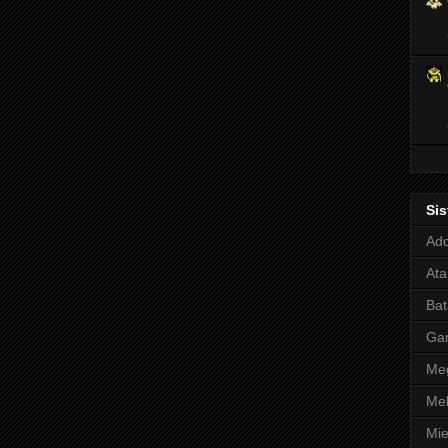
Si
Adq
Ata
Bat
Ga
Meg
Mel
Mie