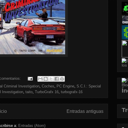
comentarios:
l Criminal Investigation
,
Coches
,
PC Engine
,
S.C.I.: Special
Ín
l Investigation
,
taito
,
TurboGrafx 16
,
turbografx-16
T
icio
Entradas antiguas
cribirse a:
Entradas (Atom)