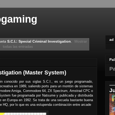
ogaming
ad
queta
S.C.I.: Special Criminal Investigation
.
Mostrar
todas las entradas
Pal
Pa
stigation (Master System)
ién conocido por sus siglas S.C.I., es un juego programado,
 recreativa en 1989, saliendo ports para un montón de sistemas
J
mmodore Amiga, Commodore 64, ZX Spectrum, Amstrad CPC o
 System fue programada por Natsume y publicada y distribuida
te en Europa en 1992. Se trata de una secuela bastante buena
ase HQ, por lo que es una estupenda combinación entre arcade