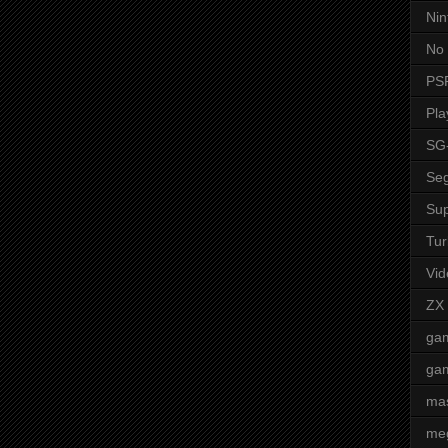
Nin
No 
PS
Pla
SG
Seg
Sup
Tur
Vid
ZX
ga
ga
mas
me