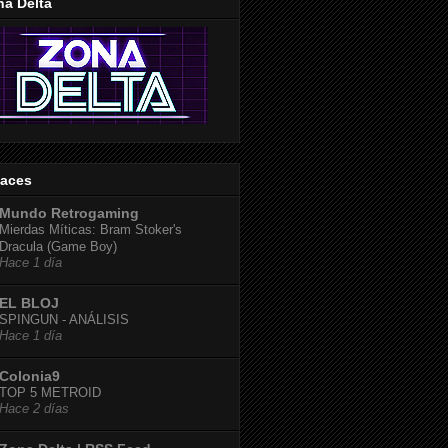
na Delta
laces
Mundo Retrogaming
Mierdas Míticas: Bram Stoker's
Dracula (Game Boy)
Hace 1 día
EL BLOJ
SPINGUN - ANÁLISIS
Hace 1 día
Colonia9
TOP 5 METROID
Hace 2 días