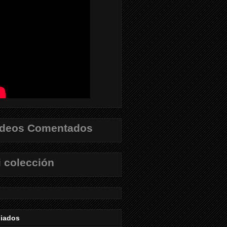
ídeos Comentados
 colección
liados