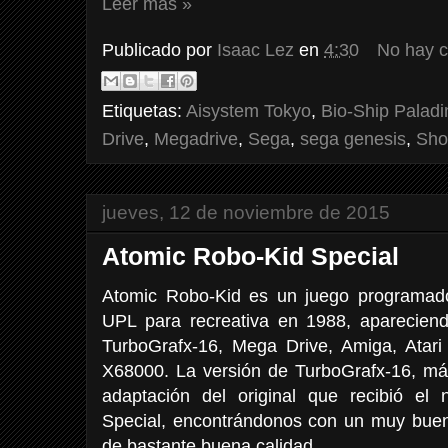
Leer más »
Publicado por
Isaac Lez
en
4:30
No hay 
Etiquetas:
Aisystem Tokyo
,
Bio-Ship Paladi
Drive
,
Megadrive
,
Sega
,
sega genesis
,
Sho
jueves, 12 de noviembre de 2015
Atomic Robo-Kid Special
Atomic Robo-Kid es un juego programado,
UPL para recreativa en 1988, apareciend
TurboGrafx-16, Mega Drive, Amiga, Ata
X68000. La versión de TurboGrafx-16, más
adaptación del original que recibió e
Special, encontrándonos con un muy buen 
de bastante buena calidad.