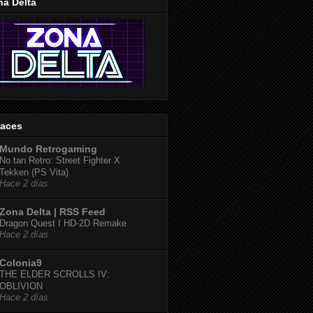
na Delta
laces
Mundo Retrogaming
No tan Retro: Street Fighter X
Tekken (PS Vita)
Hace 2 días
Zona Delta | RSS Feed
Dragon Quest I HD-2D Remake
Hace 2 días
Colonia9
THE ELDER SCROLLS IV:
OBLIVION
Hace 2 días