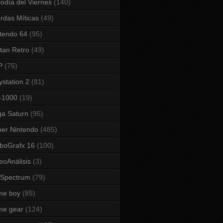
odía del Viernes
(140)
rdas Míticas
(49)
tendo 64
(95)
tan Retro
(49)
P
(75)
ystation 2
(81)
-1000
(19)
a Saturn
(95)
er Nintendo
(485)
boGrafx 16
(100)
eoAnálisis
(3)
 Spectrum
(79)
me boy
(85)
me gear
(124)