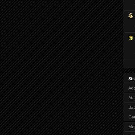
Si
Adq
Ata
Bat
Ga
Meg