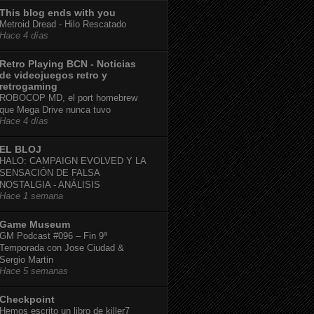
This blog ends with you
Metroid Dread - Hilo Rescatado
Hace 4 días
Retro Playing BCN - Noticias
de videojuegos retro y
retrogaming
ROBOCOP MD, el port homebrew
que Mega Drive nunca tuvo
Hace 4 días
EL BLOJ
HALO: CAMPAIGN EVOLVED Y LA
SENSACIÓN DE FALSA
NOSTALGIA - ANÁLISIS
Hace 1 semana
Game Museum
GM Podcast #096 – Fin 9ª
Temporada con Jose Ciudad &
Sergio Martin
Hace 5 semanas
Checkpoint
Hemos escrito un libro de killer7