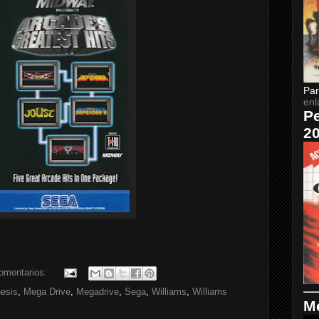
Par
enl
Pe
2
omentarios:
esis
,
Mega Drive
,
Megadrive
,
Sega
,
Williams
,
Williams
Me