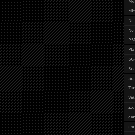
Mel
Mie
Nin
No 
PS
Pla
SG
Seg
Sup
Tur
Vid
ZX
ga
ga