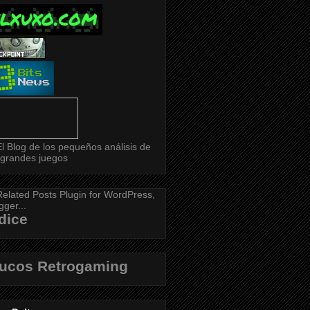
dice
rucos Retrogaming