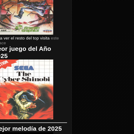
a ver el resto del top visita
este
ace
or juego del Año
025
jor melodía de 2025