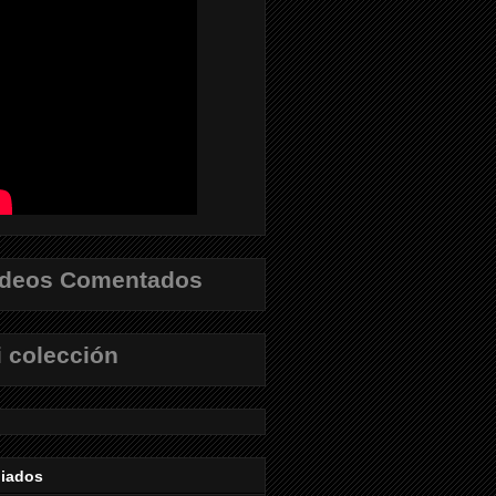
ídeos Comentados
 colección
liados